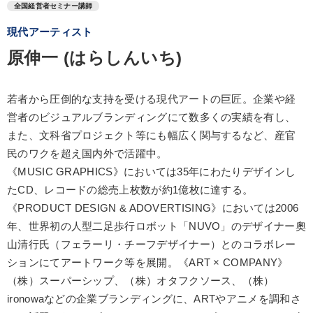
全国経営者セミナー講師
現代アーティスト
原伸一 (はらしんいち)
若者から圧倒的な支持を受ける現代アートの巨匠。企業や経
営者のビジュアルブランディングにて数多くの実績を有し、
また、文科省プロジェクト等にも幅広く関与するなど、産官
民のワクを超え国内外で活躍中。
《MUSIC GRAPHICS》においては35年にわたりデザインし
たCD、レコードの総売上枚数が約1億枚に達する。
《PRODUCT DESIGN & ADOVERTISING》においては2006
年、世界初の人型二足歩行ロボット「NUVO」のデザイナー奧
山清行氏（フェラーリ・チーフデザイナー）とのコラボレー
ションにてアートワーク等を展開。《ART × COMPANY》
（株）スーパーシップ、（株）オタフクソース、（株）
ironowaなどの企業ブランディングに、ARTやアニメを調和さ