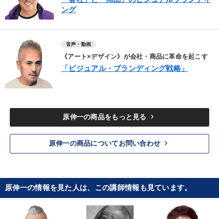
ング
音声・動画
《アート×デザイン》が会社・商品に革命を起こす
「ビジュアル・ブランディング戦略」
keyboard_arrow_right
原伸一の商品をもっと見る
keyboard_arrow_right
原伸一の商品についてお問い合わせ
原伸一の情報を見た人は、この講師情報も見ています。