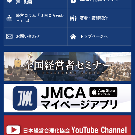
声・動画
経営コラム「ＪＭＣＡweb
著者・講師紹介
open_in_new
＋」
お問い合わせ
トップページへ