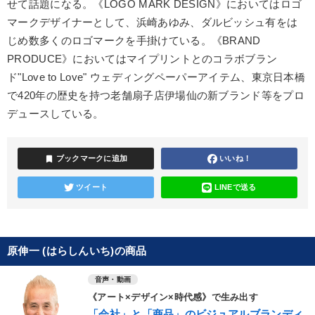
せて話題になる。《LOGO MARK DESIGN》においてはロゴ
マークデザイナーとして、浜崎あゆみ、ダルビッシュ有をは
じめ数多くのロゴマークを手掛けている。《BRAND
PRODUCE》においてはマイプリントとのコラボブラン
ド"Love to Love" ウェディングペーパーアイテム、東京日本橋
で420年の歴史を持つ老舗扇子店伊場仙の新ブランド等をプロ
デュースしている。
bookmark
ブックマークに追加
いいね！
ツイート
LINEで送る
原伸一 (はらしんいち)の商品
音声・動画
《アート×デザイン×時代感》で生み出す
「会社」と「商品」のビジュアルブランディ