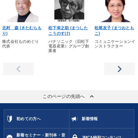
北村 森 (きたむらも
松下幸之助 (まつした
松尾友子 (まつおとも
り)
こうのすけ)
こ)
株式会社ものめぐり
パナソニック（旧松下
コミュニケーションイ
代表
電器産業）グループ創
ンストラクター
業者
keyboard_arrow_up
このページの先頭へ
初めての方へ
新着情報
新着セミナー・新刊本・音
JMCA特別コンテンツ