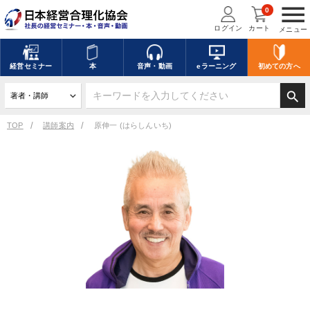
menu
0
ログイン
カート
メニュー
経営
セミナー
本
音声・動画
eラーニング
初めての方
へ
search
TOP
講師案内
原伸一 (はらしんいち)