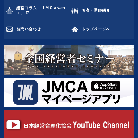
経営コラム「ＪＭＣＡweb
著者・講師紹介
open_in_new
＋」
お問い合わせ
トップページへ