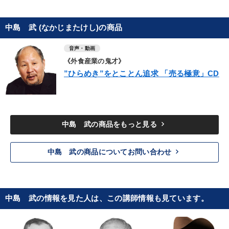
中島 武 (なかじまたけし)の商品
音声・動画
《外食産業の鬼才》
”ひらめき”をとことん追求 「売る極意」CD
keyboard_arrow_right
中島 武の商品をもっと見る
keyboard_arrow_right
中島 武の商品についてお問い合わせ
中島 武の情報を見た人は、この講師情報も見ています。