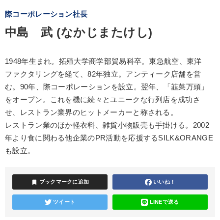
際コーポレーション社長
中島 武 (なかじまたけし)
1948年生まれ。拓殖大学商学部貿易科卒。東急航空、東洋
ファクタリングを経て、82年独立。アンティーク店舗を営
む。90年、際コーポレーションを設立。翌年、「韮菜万頭」
をオープン。これを機に続々とユニークな行列店を成功さ
せ、レストラン業界のヒットメーカーと称される。
レストラン業のほか軽衣料、雑貨小物販売も手掛ける。2002
年より食に関わる他企業のPR活動を応援するSILK&ORANGE
も設立。
bookmark
ブックマークに追加
いいね！
ツイート
LINEで送る