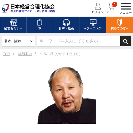
menu
0
ログイン
カート
メニュー
経営
セミナー
本
音声・動画
eラーニング
初めての方
へ
search
TOP
講師案内
中島 武 (なかじまたけし)