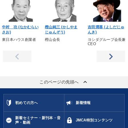
中村 功 (なかむらい
樫山純三 (かしやま
吉田潤喜 (よしだじゅ
さお)
じゅんぞう)
んき)
東日本ハウス創業者
樫山会長
ヨシダグループ会長兼
CEO
keyboard_arrow_up
このページの先頭へ
初めての方へ
新着情報
新着セミナー・新刊本・音
JMCA特別コンテンツ
声・動画