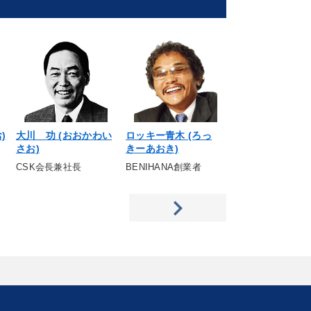
)
大川 功 (おおかわい
ロッキー青木 (ろっ
横内祐一郎 (よ
さお)
きーあおき)
ゆういちろう)
CSK会長兼社長
BENIHANA創業者
フジゲン会長