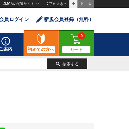
JMCAの関連サイト
文字の大きさ
小
中
大
会員ログイン
新規会員登録（無料）
0
ご案内
初めての方へ
カート
search
検索する