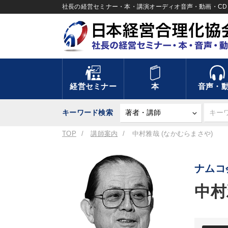
社長の経営セミナー・本・講演オーディオ音声・動画・CD＆
経営セミナー
本
音声・
キーワード検索
TOP
講師案内
中村雅哉 (なかむらまさや)
ナムコ
中村