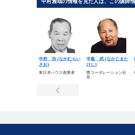
中村雅哉の情報を見た人は、この講師
中村 功 (なかむらい
中島 武 (なかじまた
さお)
けし)
東日本ハウス創業者
際コーポレーション社
長