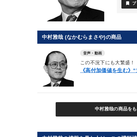
bookmark
ブ
中村雅哉 (なかむらまさや)の商品
音声・動画
この不況下にも大繁盛！
《高付加価値を生む》“
中村雅哉の商品をも