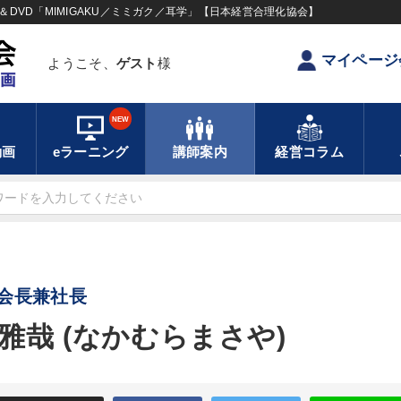
DVD「MIMIGAKU／ミミガク／耳学」【日本経営合理化協会】
マイページ
ようこそ、
ゲスト
様
NEW
動画
eラーニング
講師案内
経営コラム
会長兼社長
雅哉 (なかむらまさや)