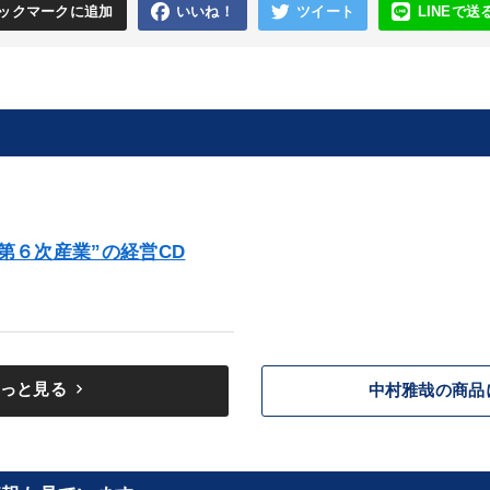
ックマークに追加
いいね！
ツイート
LINEで送
第６次産業”の経営CD
keyboard_arrow_right
っと見る
中村雅哉の商品