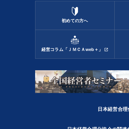
初めての方へ
経営コラム「ＪＭＣＡweb＋」
open_in_new
日本経営合理化