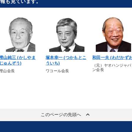
情報も見ています。
樫山純三 (かしやま
塚本幸一 (つかもとこ
和田一夫 (わだかずお
じゅんぞう)
ういち)
（元）ヤオハンジャパ
ン会長
樫山会長
ワコール会長
keyboard_arrow_up
このページの先頭へ