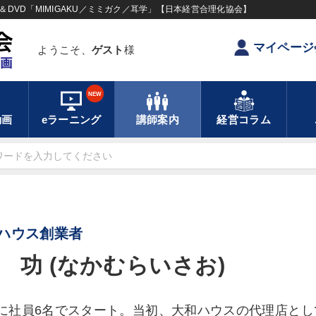
DVD「MIMIGAKU／ミミガク／耳学」【日本経営合理化協会】
マイページ
ようこそ、
ゲスト
様
NEW
動画
eラーニング
講師案内
経営コラム
ハウス創業者
 功 (なかむらいさお)
9年に社員6名でスタート。当初、大和ハウスの代理店と