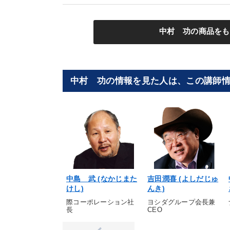
中村 功の商品をも
中村 功の情報を見た人は、この講師
中島 武 (なかじまた
吉田潤喜 (よしだじゅ
けし)
んき)
際コーポレーション社
ヨシダグループ会長兼
長
CEO