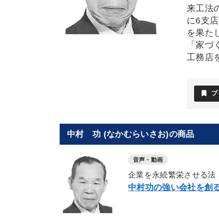
来工法
に6支
を果た
「家づ
工務店
bookmark
ブ
中村 功 (なかむらいさお)の商品
音声・動画
企業を永続繁栄させる法
中村功の強い会社を創る