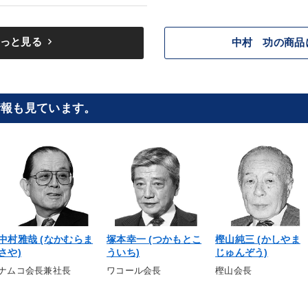
keyboard_arrow_right
っと見る
中村 功の商品
情報も見ています。
中村雅哉 (なかむらま
塚本幸一 (つかもとこ
樫山純三 (かしやま
さや)
ういち)
じゅんぞう)
ナムコ会長兼社長
ワコール会長
樫山会長