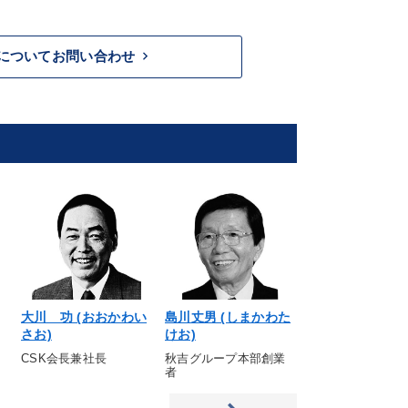
keyboard_arrow_right
についてお問い合わせ
大川 功 (おおかわい
島川丈男 (しまかわた
和田一夫 (わだか
さお)
けお)
（元）ヤオハンジ
ン会長
CSK会長兼社長
秋吉グループ本部創業
者