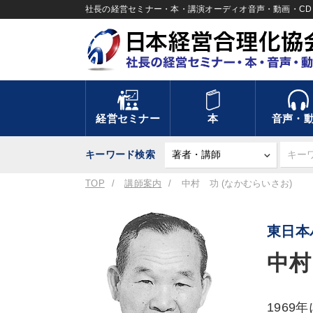
社長の経営セミナー・本・講演オーディオ音声・動画・CD＆
経営セミナー
本
音声・
キーワード検索
TOP
講師案内
中村 功 (なかむらいさお)
東日本
中村
196