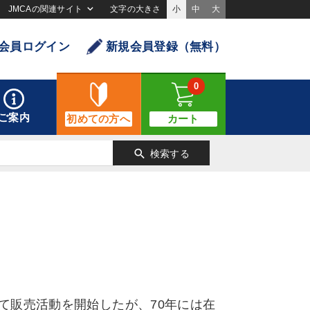
JMCAの関連サイト
文字の大きさ
小
中
大
会員ログイン
新規会員登録（無料）
0
ご案内
初めての方へ
カート
search
検索する
して販売活動を開始したが、70年には在