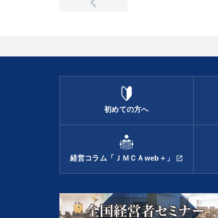
初めての方へ
経営コラム「ＪＭＣＡweb＋」
open_in_new