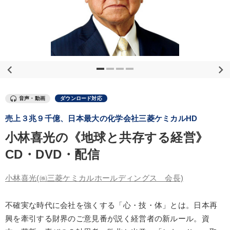
優秀各社の智恵と戦略
事業家のロマンと経営
若手異才経営者の発想
専門家のアドバイス
リーダーの器量を学ぶ
テーマ
音声・動画
ダウンロード対応
企業戦略に学ぶ
マーケティング
後継社長・アトツギ
売上３兆９千億、日本最大の化学会社三菱ケミカルHD
【2026年7月】音声・映像ご案内商品
数字・税務・決算書
小林喜光の《地球と共存する経営》
CD・DVD・配信
【4月】音声・映像
小林喜光
(㈱三菱ケミカルホールディングス 会長)
業種
不確実な時代に会社を強くする「心・技・体」とは。日本再
製造業
卸売・小売・飲食業
建設・不動産業
興を牽引する財界のご意見番が説く経営者の新ルール。資