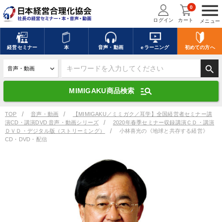
menu
0
ログイン
カート
メニュー
キーワードを入力して探す
edit
経営
セミナー
本
音声・動画
eラーニング
初めての方
へ
search
デジタル版対応のみ検索結果に表示する
manage_search
MIMIGAKU商品検索
search
上記の条件で検索
TOP
音声・動画
【MIMIGAKU／ミミガク／耳学】全国経営者セミナー講
演CD・講演DVD 音声・動画シリーズ
2020年春季セミナー収録講演ＣＤ・講演
ＤＶＤ・デジタル版（ストリーミング）
小林喜光の《地球と共存する経営》
CD・DVD・配信
講演収録物を探す
mic
refresh
更新する
全国経営者セミナー講演収録物（全1315タイトル）からお探しいただけ
ます
カテゴリー