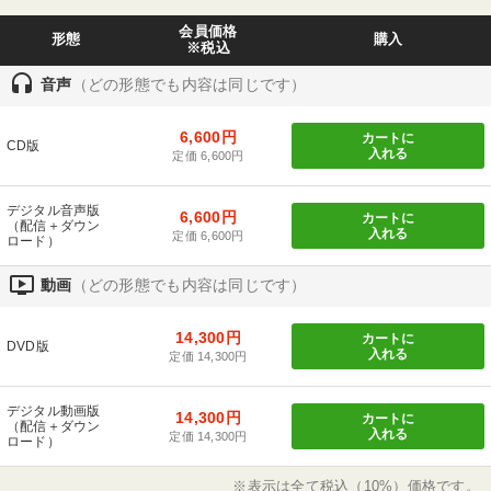
会員価格
形態
購入
※税込
headset
音声
（どの形態でも内容は同じです）
6,600円
カートに
CD版
入れる
定価 6,600円
デジタル音声版
6,600円
カートに
（配信＋ダウン
入れる
定価 6,600円
ロード）
ondemand_video
動画
（どの形態でも内容は同じです）
14,300円
カートに
DVD版
入れる
定価 14,300円
デジタル動画版
14,300円
カートに
（配信＋ダウン
入れる
定価 14,300円
ロード）
※表示は全て税込（10%）価格です。