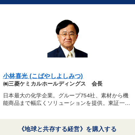
未来先見
企業再建
デジタルマーケティング
FCビジネス
金融
企業文化
思考法
相続・事業承継
通販
生産性向上
経済予測
地方企業の勝ち方
通信販売
上場企業
中小企業
M&A
労務問題・リスク対策
株式投資
早わかり
小林喜光 (こばやしよしみつ)
資産保全
販売戦略
仕組み
新技術
感動講話
㈱三菱ケミカルホールディングス 会長
日本最大の化学企業。グループ754社、素材から機
※「更新」を押すと「タグ・キーワード」を更新いただけます。
能商品まで幅広くソリューションを提供。東証一
部。売上高3兆9234億円、経常利益2880億円。
《地球と共存する経営》を購入する