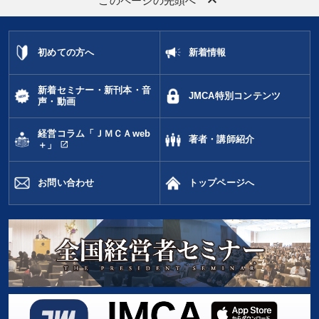
keyboard_arrow_up
このページの先頭へ
初めての方へ
新着情報
新着セミナー・新刊本・音
JMCA特別コンテンツ
声・動画
経営コラム「ＪＭＣＡweb
著者・講師紹介
open_in_new
＋」
お問い合わせ
トップページへ