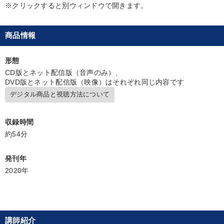
※クリックすると別ウィンドウで開きます。
社員研修を行いたい
経営体系を学びたい
商品情報
財務・数字力の向上
形態
キーワード
CD版とネット配信版（音声のみ）、
DVD版とネット配信版（映像）はそれぞれ同じ内容です
デジタル商品と視聴方法について
AI
資産運用
いい会社
資産保全
営業
トレンド
収録時間
約54分
※「更新」を押すと「カテゴリー」「目的別」「キーワード」を更新いただけます。
発刊年
2020年
タグから探す
local_offer
refresh
更新する
すべての音声・動画（全2076タイトル）からお探しいただけます
タグ・キーワード
講師紹介