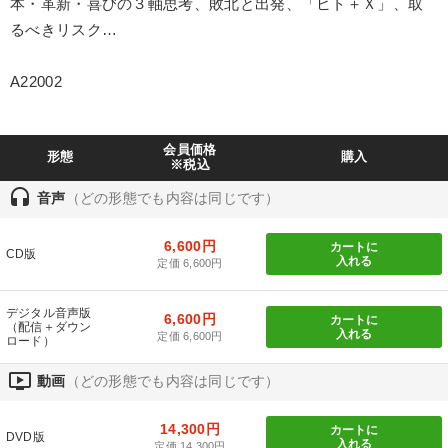
本・革新・喜びの３軸思考、敗北と出発、「ヒト＋Ｘ」、取
IT・サービス・金融業
コンサルタント
専門家
るべきリスク…
キーワード
A22002
ベンチャー
繁盛
販売戦略
不動産
FCビジネス
会員価格
形態
購入
※税込
モノづくり
headset
音声
（どの形態でも内容は同じです）
※「更新」を押すと「テーマ」「キーワード」を更新いただけます。
6,600円
カートに
CD版
入れる
定価 6,600円
経営音声・動画を探す
ondemand_video
refresh
更新する
デジタル音声版
6,600円
全国経営者セミナー収録物以外の経営教材（全761タイトル）からお探
カートに
（配信＋ダウン
入れる
しいただけます
定価 6,600円
ロード）
ondemand_video
動画
（どの形態でも内容は同じです）
カテゴリー
14,300円
カートに
DVD版
「利上げ時代の最新・銀行対策」＋「不動産市況予測」＋「市場
入れる
定価 14,300円