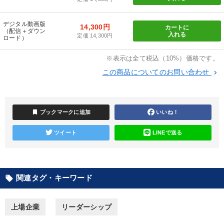
予測と株式投資」最新刊
2026年春季全国経営者セミナー収録講演ＣＤ・講演ＤＶＤ・デジ
デジタル動画版
14,300円
カートに
タル版（音声／動画ストリーミング・ダウンロード）
（配信＋ダウン
入れる
定価 14,300円
ロード）
後継社長・アトツギ
147回春季大会
【6月】音声・映像
※表示は全て税込（10%）価格です。
この商品についてのお問い合わせ
成功哲学・人間学
経済・景気・相場予測
keyboard_arrow_right
最新トレンドと時代の潮流を押さえる
資産戦略
bookmark
ブックマークに追加
いいね！
最新刊・戦略参謀ChatGPT実戦法と中小企業のDXと講話ご案内
ツイート
LINEで送る
2025年春季全国経営者セミナー収録講演ＣＤ・講演ＤＶＤ・デジ
タル版（音声／動画ストリーミング・ダウンロード）
経営リーダーの考え方と戦略を学ぶ
関連タグ・キーワード
local_offer
目的別
上場企業
リーダーシップ
組織を強化したい
パフォーマンス向上
業績を伸ばしたい