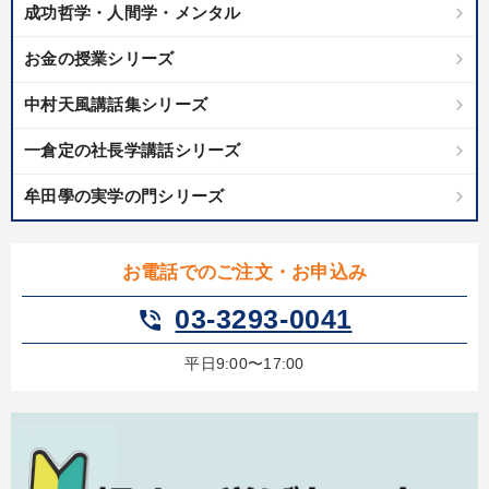
数字・税務・決算書
成功哲学・人間学・メンタル
お金の授業シリーズ
目的別
中村天風講話集シリーズ
財務・数字力の向上
社長の姿勢を学びたい
一倉定の社長学講話シリーズ
財務・数字力の向上
財務・数字力の向上
牟田學の実学の門シリーズ
組織を強化したい
業績を伸ばしたい
お電話でのご注文・お申込み
キーワード
03-3293-0041
phone_in_talk
会長
中村天風
大竹愼一
後継者
プロ経営者
平日9:00〜17:00
松下幸之助
※「更新」を押すと「カテゴリー」「目的別」「キーワード」を更新いただけます。