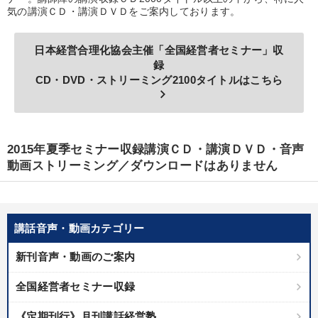
気の講演ＣＤ・講演ＤＶＤをご案内しております。
業種
日本経営合理化協会主催「全国経営者セミナー」収
製造業
卸売・小売・飲食業
建設・不動産業
録
CD・DVD・ストリーミング2100タイトルはこちら
IT・サービス・金融業
コンサルタント
専門家
keyboard_arrow_right
キーワード
2015年夏季セミナー収録講演ＣＤ・講演ＤＶＤ・音声
動画ストリーミング／ダウンロードはありません
生産性向上
成功哲学
トレンド
マーケティング
プロ経営者
伝統・文化
講話音声・動画カテゴリー
※「更新」を押すと「テーマ」「キーワード」を更新いただけます。
新刊音声・動画のご案内
経営音声・動画を探す
ondemand_video
refresh
更新する
全国経営者セミナー収録
全国経営者セミナー収録物以外の経営教材（全761タイトル）からお探
《定期刊行》月刊講話経営塾
しいただけます