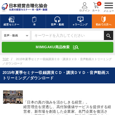
menu
0
ログイン
カート
メニュー
キーワードを入力して探す
edit
経営
セミナー
本
音声・動画
eラーニング
初めての方
へ
search
デジタル版対応のみ検索結果に表示する
manage_search
MIMIGAKU商品検索
search
上記の条件で検索
TOP
2015年夏季セミナー収録講演ＣＤ・講演ＤＶＤ・音声動画ストリーミング
／ダウンロード
2015年夏季セミナー収録講演ＣＤ・講演ＤＶＤ・音声動画ス
講演収録物を探す
mic
refresh
トリーミング／ダウンロード
更新する
全国経営者セミナー講演収録物（全1315タイトル）からお探しいただけ
ます
「日本の真の強みを活かしきる経営」。
カテゴリー
経営理念を浸透し、高付加価値サービスを提供する経
営者、新市場を創造した企業家、名門企業を復活さ