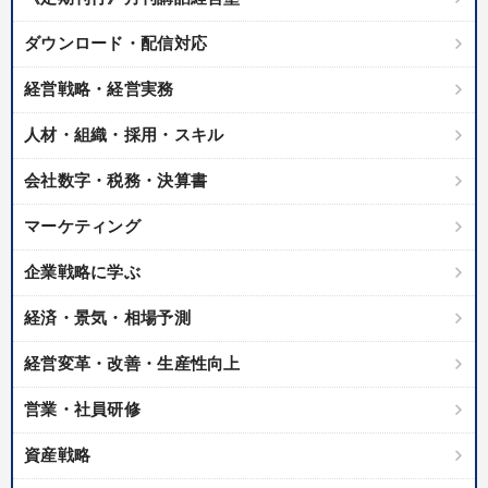
ダウンロード・配信対応
カテゴリー
経営戦略・経営実務
最新刊・戦略参謀ChatGPT実戦法と中小企業のDXと講話ご案内
人材・組織・採用・スキル
【4月】音声・映像
【6月】音声・映像
会社数字・税務・決算書
社員が自律的に動き出す組織づくり
【3月】音声・映像
マーケティング
売上直結の営業力や販売力を獲得する
企業戦略に学ぶ
経営者のための《音声・動画で学ぶ》講演シリーズ
経済・景気・相場予測
マーケティング
【12月】音声・映像
経営変革・改善・生産性向上
組織と人を動かすマネジメント力を磨く
営業・社員研修
2025年夏季全国経営者セミナー収録講演ＣＤ・講演ＤＶＤ・デジ
タル版（音声／動画ストリーミング・ダウンロード）
資産戦略