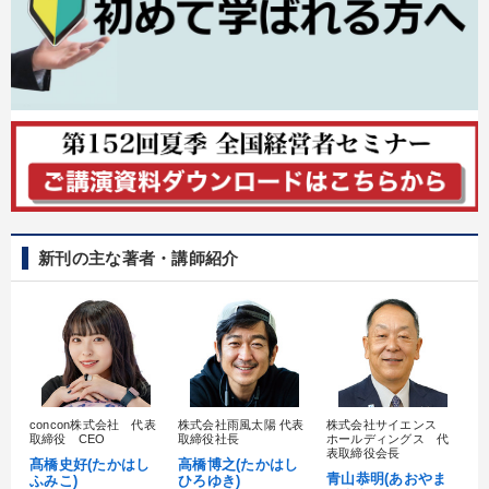
タグから探す
local_offer
refresh
更新する
すべての音声・動画（全2076タイトル）からお探しいただけます
タグ・キーワード
広報・PR
仕組み
金利
繁盛
対談・座談会
インバウンド
株式投資
営業
地方企業の勝ち方
新刊の主な著者・講師紹介
ベンチャー
SDGs
モチベーション
IT・デジタル活用
リーダーシップ
女性経営者
歴史に学ぶ
ビジネスモデル
テレビ・ネットで話題
マーケティング
感動講話
企業再建
早分かり
心を磨く
大竹愼一
concon株式会社 代表
株式会社雨風太陽 代表
株式会社サイエンス
髙
取締役 CEO
取締役社長
ホールディングス 代
村
表取締役会長
髙橋史好(たかはし
高橋博之(たかはし
し
青山恭明(あおやま
ふみこ)
ひろゆき)
※「更新」を押すと「タグ・キーワード」を更新いただけます。