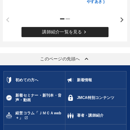
やすあき )
keyboard_arrow_right
講師紹介一覧を見る
keyboard_arrow_up
このページの先頭へ
初めての方へ
新着情報
新着セミナー・新刊本・音
JMCA特別コンテンツ
声・動画
経営コラム「ＪＭＣＡweb
著者・講師紹介
open_in_new
＋」