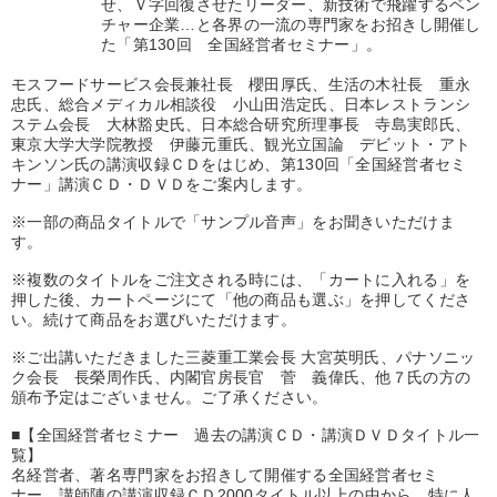
せ、Ｖ字回復させたリーダー、新技術で飛躍するベン
優秀各社の智恵と戦略
事業家のロマンと経営
チャー企業…と各界の一流の専門家をお招きし開催し
た「第130回 全国経営者セミナー」。
若手異才経営者の発想
専門家のアドバイス
モスフードサービス会長兼社長 櫻田厚氏、生活の木社長 重永
忠氏、総合メディカル相談役 小山田浩定氏、日本レストランシ
リーダーの器量を学ぶ
ステム会長 大林豁史氏、日本総合研究所理事長 寺島実郎氏、
東京大学大学院教授 伊藤元重氏、観光立国論 デビット・アト
キンソン氏の講演収録ＣＤをはじめ、第130回「全国経営者セミ
テーマ
ナー」講演ＣＤ・ＤＶＤをご案内します。
※一部の商品タイトルで「サンプル音声」をお聞きいただけま
【12月】音声・映像
す。
※複数のタイトルをご注文される時には、「カートに入れる」を
オーナー社長の「現場力の経営」＋現場の「儲ける力」をさらに
高める教材２選
押した後、カートページにて「他の商品も選ぶ」を押してくださ
い。続けて商品をお選びいただけます。
組織と人を動かすマネジメント力を磨く
改善・生産性向上
※ご出講いただきました三菱重工業会長 大宮英明氏、パナソニッ
ク会長 長榮周作氏、内閣官房長官 菅 義偉氏、他７氏の方の
【最新刊】精神科医・和田秀樹の「老いない力」＋健康な社長と
頒布予定はございません。ご了承ください。
会社をつくる厳選講話
■【全国経営者セミナー 過去の講演ＣＤ・講演ＤＶＤタイトル一
【3月】音声・映像
覧】
名経営者、著名専門家をお招きして開催する全国経営者セミ
ナー。講師陣の講演収録ＣＤ2000タイトル以上の中から、特に人