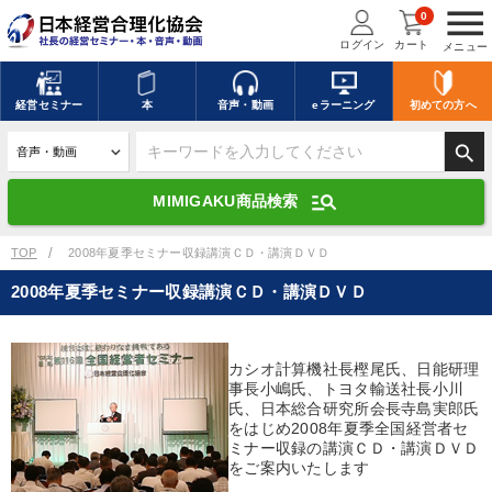
menu
0
ログイン
カート
メニュー
キーワードを入力して探す
edit
経営
セミナー
本
音声・動画
eラーニング
初めての方
へ
search
デジタル版対応のみ検索結果に表示する
manage_search
MIMIGAKU商品検索
search
上記の条件で検索
TOP
2008年夏季セミナー収録講演ＣＤ・講演ＤＶＤ
2008年夏季セミナー収録講演ＣＤ・講演ＤＶＤ
講演収録物を探す
mic
refresh
更新する
カシオ計算機社長樫尾氏、日能研理
全国経営者セミナー講演収録物（全1315タイトル）からお探しいただけ
事長小嶋氏、トヨタ輸送社長小川
ます
氏、日本総合研究所会長寺島実郎氏
をはじめ2008年夏季全国経営者セ
カテゴリー
ミナー収録の講演ＣＤ・講演ＤＶＤ
をご案内いたします