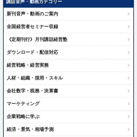
講話音声・動画カテゴリー
製造業
卸売・小売・飲食業
建設・不動産業
新刊音声・動画のご案内
IT・サービス・金融業
コンサルタント
専門家
全国経営者セミナー収録
キーワード
《定期刊行》月刊講話経営塾
ダウンロード・配信対応
プレゼン
銀行交渉
未来先見
井上和弘
経営戦略・経営実務
仕事術・ビジネスハック
早分かり
人材・組織・採用・スキル
※「更新」を押すと「テーマ」「キーワード」を更新いただけます。
会社数字・税務・決算書
経営音声・動画を探す
ondemand_video
refresh
マーケティング
更新する
全国経営者セミナー収録物以外の経営教材（全761タイトル）からお探
企業戦略に学ぶ
しいただけます
経済・景気・相場予測
カテゴリー