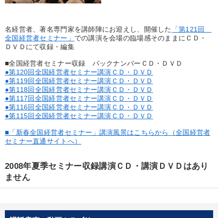
優秀各社の智恵と戦略
事業家のロマンと経営
若手異才経営者の発想
専門家のアドバイス
名経営者、著名専門家を講師陣にお迎えし、開催した
「第121回
全国経営者セミナー」
での講演を会場の臨場感そのままにＣＤ・
ＤＶＤにて収録・編集
リーダーの器量を学ぶ
■全国経営者セミナー収録 バックナンバーＣＤ・ＤＶＤ
●第120回全国経営者セミナー講演ＣＤ・ＤＶＤ
テーマ
●第119回全国経営者セミナー講演ＣＤ・ＤＶＤ
●第118回全国経営者セミナー講演ＣＤ・ＤＶＤ
●第117回全国経営者セミナー講演ＣＤ・ＤＶＤ
成功哲学・人間学
大竹愼一書籍
経済・景気・相場予測
●第116回全国経営者セミナー講演ＣＤ・ＤＶＤ
●第115回全国経営者セミナー講演ＣＤ・ＤＶＤ
会社のパフォーマンスを高める講話
■「新春全国経営者セミナー」講演風景はこちらから（全国経営者
セミナー直通サイトへ）
【最新刊】時代を超える経営150の言葉＋社長のスピーチ・話材
集２タイトル
2008年夏季セミナー収録講演ＣＤ・講演ＤＶＤはあり
井上和弘の財務力UP
ません
業種