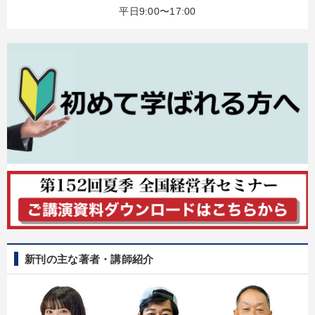
平日9:00〜17:00
目的別
新事業・新商品づくり
経営体系を学びたい
業績を伸ばしたい
組織を強化したい
財務・数字力の向上
財務・数字力の向上
キーワード
賃金制度
プレゼン
スポーツ関係
早わかり
不動産投資
商品開発
新刊の主な著者・講師紹介
※「更新」を押すと「カテゴリー」「目的別」「キーワード」を更新いただけます。