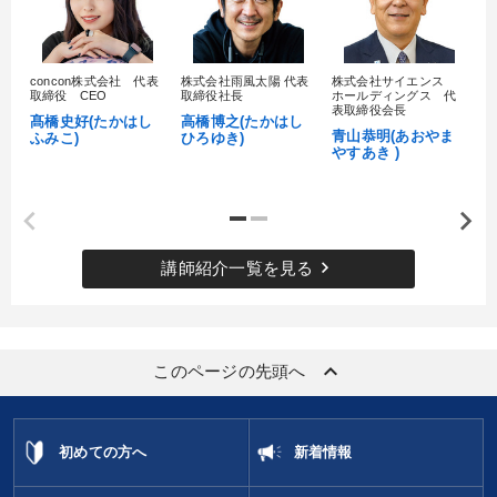
タグから探す
local_offer
refresh
更新する
すべての音声・動画（全2076タイトル）からお探しいただけます
concon株式会社 代表
株式会社雨風太陽 代表
株式会社サイエンス
髙
タグ・キーワード
取締役 CEO
取締役社長
ホールディングス 代
村
表取締役会長
髙橋史好(たかはし
高橋博之(たかはし
し
青山恭明(あおやま
ふみこ)
ひろゆき)
やすあき )
リピート
推薦
理念・パーパス
トレンド
DX
不動産投資
女性経営者
運勢・先見
モチベーション
経済予測
SNS活用
教育
金融
keyboard_arrow_right
講師紹介一覧を見る
ランチェスター戦略
株式市場
対談・座談会
投資
稲盛和夫
未来先見
老舗企業
両利きの経営
keyboard_arrow_up
このページの先頭へ
デジタルマーケティング
上場企業
会長
初めての方へ
新着情報
※「更新」を押すと「タグ・キーワード」を更新いただけます。