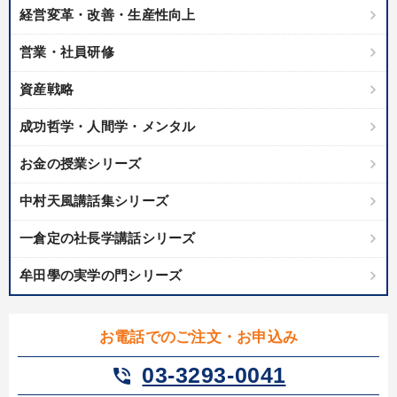
経営変革・改善・生産性向上
【4月】音声・映像
最新技術・トレンド
営業・社員研修
2026年夏季全国経営者セミナー収録講演ＣＤ・講演ＤＶＤ・デジ
資産戦略
タル版（音声／動画ストリーミング・ダウンロード）
成功哲学・人間学・メンタル
【最新刊】精神科医・和田秀樹の「老いない力」＋健康な社長と
会社をつくる厳選講話
お金の授業シリーズ
最新刊・戦略参謀ChatGPT実戦法と中小企業のDXと講話ご案内
中村天風講話集シリーズ
全国経営者セミナー収録〈売れ筋・人気〉音声＆動画20選
一倉定の社長学講話シリーズ
マーケティング
《強い財務を実践する経営者》講話４選
牟田學の実学の門シリーズ
【12月】音声・映像
経営戦略・経営実務
2025年夏季全国経営者セミナー収録講演ＣＤ・講演ＤＶＤ・デジ
お電話でのご注文・お申込み
タル版（音声／動画ストリーミング・ダウンロード）
03-3293-0041
phone_in_talk
147回春季大会