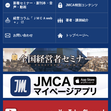
新着セミナー・新刊本・音
JMCA特別コンテンツ
声・動画
経営コラム「ＪＭＣＡweb
著者・講師紹介
open_in_new
＋」
お問い合わせ
トップページへ