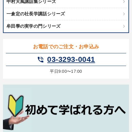
中村天風講話集シリーズ
【6月】音声・映像
【2月】音声・映像
一倉定の社長学講話シリーズ
社員が自律的に動き出す組織づくり
牟田學の実学の門シリーズ
2026年夏季全国経営者セミナー収録講演ＣＤ・講演ＤＶＤ・デジ
タル版（音声／動画ストリーミング・ダウンロード）
お電話でのご注文・お申込み
【1月】音声・映像
03-3293-0041
phone_in_talk
【最新刊】時代を超える経営150の言葉＋社長のスピーチ・話材
集２タイトル
平日9:00〜17:00
マーケティング
歴史・古典に学ぶ実務講話
147回春季大会
井上和弘の財務力UP
営業・社員研修
【12月】音声・映像
目的別