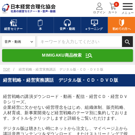
menu
0
ログイン
カート
メニュー
キーワードを入力して探す
edit
経営
セミナー
本
音声・動画
eラーニング
初めての方
へ
search
デジタル版対応のみ検索結果に表示する
manage_search
MIMIGAKU商品検索
search
上記の条件で検索
TOP
経営戦略・経営実務講話 デジタル版・ＣＤ・ＤＶＤ版
経営戦略・経営実務講話 デジタル版・ＣＤ・ＤＶＤ版
講演収録物を探す
mic
refresh
更新する
経営戦略の講演ダウンロード・動画・配信・経営ＣＤ・経営ＤＶ
Ｄシリーズ。
全国経営者セミナー講演収録物（全1315タイトル）からお探しいただけ
ます
企業経営に欠かせない経営理念をはじめ、組織体制、販売戦略、
人材育成、新事業開発など経営戦略のテーマ別に集約しておりま
す。タイトルをクリックしますと詳細をご覧いただけます。
カテゴリー
デジタル版は聴きたい時にネットから注文し、マイページ上から
講話音声コンテンツをダウンロード、またはストリーミングで視