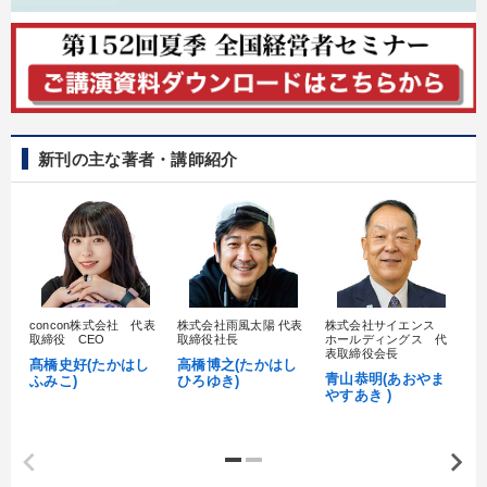
財務・数字力の向上
経営を改善したい
財務・数字力の向上
後継者に聞かせたい
社員研修を行いたい
新事業・新商品づくり
新刊の主な著者・講師紹介
キーワード
テレビ・ネットで話題
マーケティング
スポーツ関係
銀行交渉
デザイン
異発想
concon株式会社 代表
株式会社雨風太陽 代表
株式会社サイエンス
髙
取締役 CEO
取締役社長
ホールディングス 代
村
表取締役会長
※「更新」を押すと「カテゴリー」「目的別」「キーワード」を更新いただけます。
髙橋史好(たかはし
高橋博之(たかはし
し
青山恭明(あおやま
ふみこ)
ひろゆき)
やすあき )
タグから探す
local_offer
refresh
更新する
すべての音声・動画（全2077タイトル）からお探しいただけます