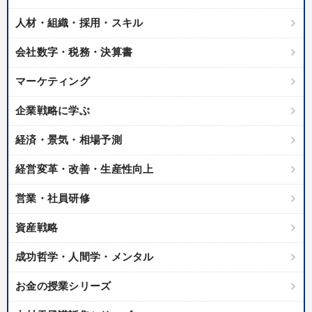
製造業
卸売・小売・飲食業
建設・不動産業
人材・組織・採用・スキル
IT・サービス・金融業
コンサルタント
専門家
会社数字・税務・決算書
キーワード
マーケティング
企業戦略に学ぶ
サービス
女性経営者
労務問題・リスク対策
会長
経済・景気・相場予測
交渉
金融
経営変革・改善・生産性向上
※「更新」を押すと「テーマ」「キーワード」を更新いただけます。
営業・社員研修
経営音声・動画を探す
ondemand_video
refresh
資産戦略
更新する
全国経営者セミナー収録物以外の経営教材（全762タイトル）からお探
成功哲学・人間学・メンタル
しいただけます
お金の授業シリーズ
カテゴリー