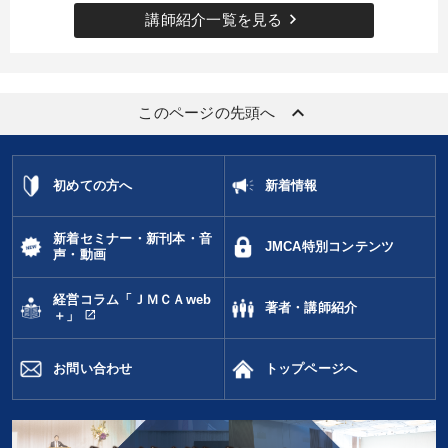
keyboard_arrow_right
講師紹介一覧を見る
タグ・キーワード
仕組み
稲盛和夫
仕事術・ビジネスハック
keyboard_arrow_up
このページの先頭へ
リーダーシップ
井上和弘
ベンチャー
サービス
SNS活用
入門篇
営業
会社を守る
金融
初めての方へ
新着情報
お金の授業
モノづくり
労務問題・人事対策
教育
新着セミナー・新刊本・音
JMCA特別コンテンツ
プロ経営者
対談・座談会
中小企業
スポーツ関連
声・動画
金利
異発想
早分かり
プレゼン
経営コラム「ＪＭＣＡweb
著者・講師紹介
open_in_new
＋」
※「更新」を押すと「タグ・キーワード」を更新いただけます。
お問い合わせ
トップページへ