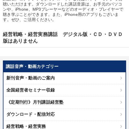
優秀各社の智恵と戦略
事業家のロマンと経営
聴いただけます。ダウンロードした講話音源は、お手元のパソコ
ンや、iPhone、MP3プレーヤーなどのオーディオ・プレイヤーで
聴き学ぶことができます。また、iPhone用のアプリもございま
若手異才経営者の発想
専門家のアドバイス
す。ぜひ、ご活用ください。
リーダーの器量を学ぶ
経営戦略・経営実務講話 デジタル版・ＣＤ・ＤＶＤ
版はありません
テーマ
【2026年7月】音声・映像ご案内商品
改善・生産性向上
講話音声・動画カテゴリー
仕事のスキルと人間力を高める知恵を身につける
新刊音声・動画のご案内
数字・税務・決算書
音声と動画で学ぶ
全国経営者セミナー収録
最新技術・トレンド
《定期刊行》月刊講話経営塾
ダウンロード・配信対応
業種
経営戦略・経営実務