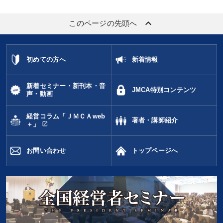
keyboard_arrow_up
このページの先頭へ
初めての方へ
新着情報
新着セミナー・新刊本・音
JMCA特別コンテンツ
声・動画
経営コラム「ＪＭＣＡweb
著者・講師紹介
open_in_new
＋」
お問い合わせ
トップページへ