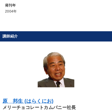
評講話
発刊年
2004年
目的別
財務・数字力の向上
パフォーマンス向上
講師紹介
社長の姿勢を学びたい
販売力を強化したい
社員研修を行いたい
組織を強化したい
キーワード
企業成長
早わかり
SNS活用
SDGs
会長
稲盛和夫
原 邦生 (はらくにお)
※「更新」を押すと「カテゴリー」「目的別」「キーワード」を更新いただけます。
メリーチョコレートカムパニー社長