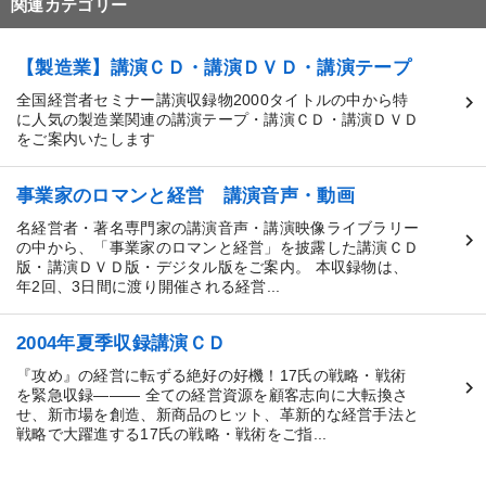
関連カテゴリー
【製造業】講演ＣＤ・講演ＤＶＤ・講演テープ
全国経営者セミナー講演収録物2000タイトルの中から特
に人気の製造業関連の講演テープ・講演ＣＤ・講演ＤＶＤ
をご案内いたします
事業家のロマンと経営 講演音声・動画
名経営者・著名専門家の講演音声・講演映像ライブラリー
の中から、「事業家のロマンと経営」を披露した講演ＣＤ
版・講演ＤＶＤ版・デジタル版をご案内。 本収録物は、
年2回、3日間に渡り開催される経営...
2004年夏季収録講演ＣＤ
『攻め』の経営に転ずる絶好の好機！17氏の戦略・戦術
を緊急収録――― 全ての経営資源を顧客志向に大転換さ
せ、新市場を創造、新商品のヒット、革新的な経営手法と
戦略で大躍進する17氏の戦略・戦術をご指...