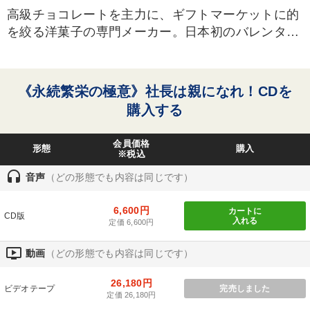
高級チョコレートを主力に、ギフトマーケットに的
タグから探す
local_offer
refresh
更新する
を絞る洋菓子の専門メーカー。日本初のバレンタイ
すべての音声・動画（全2077タイトル）からお探しいただけます
ンチョコの発案、仕掛け人としても有名。昭和33年
2月14日、記念すべき初のバレンタインデーチョコ
タグ・キーワード
レート販売はチョコレート3枚、一日の売上170円と
《永続繁栄の極意》社長は親になれ！CDを
いう惨澹たる結果だった。以降、今日の隆盛まで幾
購入する
株式市場
モノづくり
トレンド
サービス
多の忍耐と努力を重ねていった。「社員は家族！」
と、父の教えを忠実に守り創業以来一貫して年功序
会員価格
健康・ウェルビーイング
ビジネスモデル
歴史に学ぶ
形態
購入
列、終身雇用を続ける。IT活用による徹底した合理
※税込
化で無借金経営、5年連続増収増益。
headset
ランチェスター戦略
早分かり
ドラッカー
資産保全
音声
（どの形態でも内容は同じです）
《プロフィール》
1935年東京生まれ。58年、青山学院大卒業と同時
AI
多様性・ダイバーシティ
スポーツ関係
MBA
6,600円
カートに
CD版
に、父の創業したメリーチョコレートカムパニーに
入れる
定価 6,600円
教育
経済予測
テレビ・ネットで話題
入社。85年専務、86年社長に就任。バレンタイン
ondemand_video
動画
（どの形態でも内容は同じです）
デーの“生みの親”。東商のIT推進委員長を務め、情
インフレ対策・値上げ
感動講話
異発想
販売戦略
報技術を活かした「仮説検証型」経営の実践で
26,180円
ビデオテープ
完売しました
「新・日本的経営」を推進。
松下幸之助
リピート
定価 26,180円
《著書》