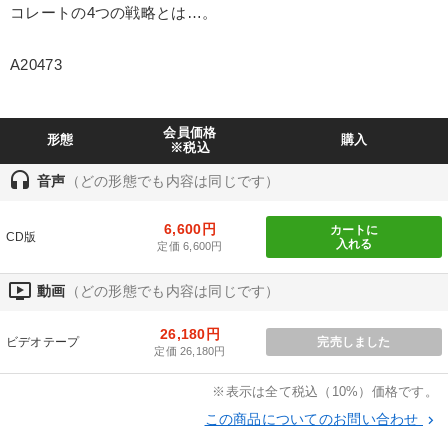
コレートの4つの戦略とは…。
業種
A20473
製造業
卸売・小売・飲食業
建設・不動産業
IT・サービス・金融業
コンサルタント
専門家
会員価格
形態
購入
※税込
headset
音声
（どの形態でも内容は同じです）
キーワード
6,600円
カートに
CD版
プロ経営者
AI
思考法
女性経営者
金融
入れる
定価 6,600円
株式市場
ondemand_video
動画
（どの形態でも内容は同じです）
26,180円
※「更新」を押すと「テーマ」「キーワード」を更新いただけます。
ビデオテープ
完売しました
定価 26,180円
経営音声・動画を探す
ondemand_video
※表示は全て税込（10%）価格です。
refresh
更新する
この商品についてのお問い合わせ
keyboard_arrow_right
全国経営者セミナー収録物以外の経営教材（全762タイトル）からお探
しいただけます