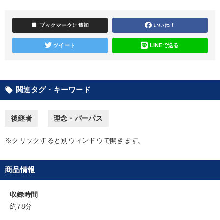
カテゴリー
bookmark
ブックマークに追加
いいね！
ツイート
LINEで送る
営業・社員研修
歴史・古典に学ぶ実務講話
後継社長・アトツギ
【3月】音声・映像
関連タグ・キーワード
local_offer
仕事のスキルと人間力を高める知恵を身につける
2026年夏季全国経営者セミナー収録講演ＣＤ・講演ＤＶＤ・デジ
後継者
理念・パーパス
タル版（音声／動画ストリーミング・ダウンロード）
2025年春季全国経営者セミナー収録講演ＣＤ・講演ＤＶＤ・デジ
※クリックすると別ウィンドウで開きます。
タル版（音声／動画ストリーミング・ダウンロード）
【6月】音声・映像
148回夏季大会
井上和弘の財務力UP
商品情報
2026年春季全国経営者セミナー収録講演ＣＤ・講演ＤＶＤ・デジ
タル版（音声／動画ストリーミング・ダウンロード）
収録時間
約78分
全国経営者セミナー収録〈売れ筋・人気ランキング〉＆新刊・好