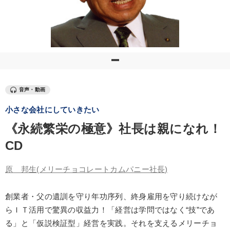
優秀各社の智恵と戦略
事業家のロマンと経営
若手異才経営者の発想
専門家のアドバイス
リーダーの器量を学ぶ
テーマ
音声・動画
小さな会社にしていきたい
経営戦略・経営実務
《永続繁栄の極意》社長は親になれ！
「利上げ時代の最新・銀行対策」＋「不動産市況予測」＋「市場
予測と株式投資」最新刊
CD
【2月】音声・映像
経済・景気・相場予測
原 邦生
(メリーチョコレートカムパニー社長)
売上直結の営業力や販売力を獲得する
創業者・父の遺訓を守り年功序列、終身雇用を守り続けなが
2025年夏季全国経営者セミナー収録講演ＣＤ・講演ＤＶＤ・デジ
らＩＴ活用で驚異の収益力！「経営は学問ではなく“技”であ
タル版（音声／動画ストリーミング・ダウンロード）
る」と「仮説検証型」経営を実践。それを支えるメリーチョ