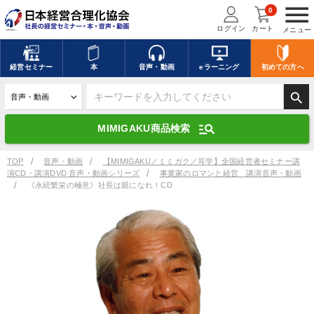
menu
0
ログイン
カート
メニュー
キーワードを入力して探す
edit
経営
セミナー
本
音声・動画
eラーニング
初めての方
へ
search
デジタル版対応のみ検索結果に表示する
manage_search
MIMIGAKU商品検索
search
上記の条件で検索
TOP
音声・動画
【MIMIGAKU／ミミガク／耳学】全国経営者セミナー講
演CD・講演DVD 音声・動画シリーズ
事業家のロマンと経営 講演音声・動画
《永続繁栄の極意》社長は親になれ！CD
講演収録物を探す
mic
refresh
更新する
全国経営者セミナー講演収録物（全1315タイトル）からお探しいただけ
ます
カテゴリー