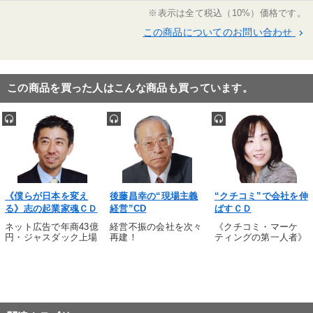
※表示は全て税込（10%）価格です。
感動の経営（PHP研究所）、この商いで会社を伸ば
※「更新」を押すと「タグ・キーワード」を更新いただけます。
せ！（かんき出版）、今週の提言（ストアーズ
この商品についてのお問い合わせ
keyboard_arrow_right
社）、朝礼でちょっと考えてみたい52の話（〃）他
この商品を買った人はこんな商品も買っています。
《僕らが日本を変え
後藤昌幸の“現場主義
“クチコミ”で会社を伸
る》志の起業家魂ＣＤ
経営”CD
ばすＣＤ
ネット広告で年商43億
経営不振の会社を次々
《クチコミ・マーケ
円・ジャスダック上場
再建！
ティングの第一人者》