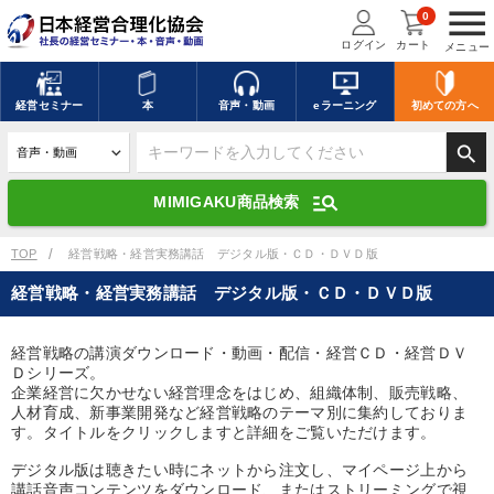
menu
0
ログイン
カート
メニュー
キーワードを入力して探す
edit
経営
セミナー
本
音声・動画
eラーニング
初めての方
へ
search
デジタル版対応のみ検索結果に表示する
manage_search
MIMIGAKU商品検索
search
上記の条件で検索
TOP
経営戦略・経営実務講話 デジタル版・ＣＤ・ＤＶＤ版
経営戦略・経営実務講話 デジタル版・ＣＤ・ＤＶＤ版
講演収録物を探す
mic
refresh
更新する
経営戦略の講演ダウンロード・動画・配信・経営ＣＤ・経営ＤＶ
Ｄシリーズ。
全国経営者セミナー講演収録物（全1315タイトル）からお探しいただけ
ます
企業経営に欠かせない経営理念をはじめ、組織体制、販売戦略、
人材育成、新事業開発など経営戦略のテーマ別に集約しておりま
す。タイトルをクリックしますと詳細をご覧いただけます。
カテゴリー
デジタル版は聴きたい時にネットから注文し、マイページ上から
講話音声コンテンツをダウンロード、またはストリーミングで視