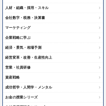
業種
人材・組織・採用・スキル
会社数字・税務・決算書
製造業
卸売・小売・飲食業
建設・不動産業
マーケティング
IT・サービス・金融業
コンサルタント
専門家
企業戦略に学ぶ
キーワード
経済・景気・相場予測
会社を守る
銀行交渉
マネジメント
経営変革・改善・生産性向上
インフレ対策・値上げ
トレンド
上場企業
営業・社員研修
資産戦略
※「更新」を押すと「テーマ」「キーワード」を更新いただけます。
成功哲学・人間学・メンタル
経営音声・動画を探す
ondemand_video
refresh
更新する
お金の授業シリーズ
全国経営者セミナー収録物以外の経営教材（全762タイトル）からお探
しいただけます