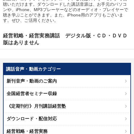
優秀各社の智恵と戦略
事業家のロマンと経営
聴いただけます。ダウンロードした講話音源は、お手元のパソコ
ンや、iPhone、MP3プレーヤーなどのオーディオ・プレイヤーで
聴き学ぶことができます。また、iPhone用のアプリもございま
若手異才経営者の発想
専門家のアドバイス
す。ぜひ、ご活用ください。
リーダーの器量を学ぶ
経営戦略・経営実務講話 デジタル版・ＣＤ・ＤＶＤ
版はありません
テーマ
148回夏季大会
講話音声・動画カテゴリー
2025年夏季全国経営者セミナー収録講演ＣＤ・講演ＤＶＤ・デジ
タル版（音声／動画ストリーミング・ダウンロード）
新刊音声・動画のご案内
組織と人を動かすマネジメント力を磨く
数字・税務・決算書
全国経営者セミナー収録
《定期刊行》月刊講話経営塾
【最新刊】時代を超える経営150の言葉＋社長のスピーチ・話材
集２タイトル
ダウンロード・配信対応
経営リーダーの考え方と戦略を学ぶ
経営戦略・経営実務