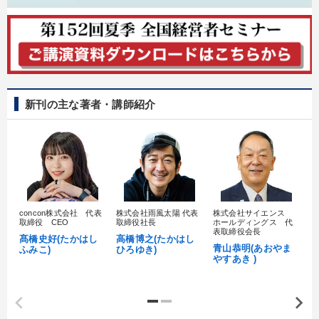
目的別
財務・数字力の向上
新事業・新商品づくり
新刊の主な著者・講師紹介
財務・数字力の向上
経営を改善したい
社員研修を行いたい
後継者に聞かせたい
キーワード
concon株式会社 代表
株式会社雨風太陽 代表
株式会社サイエンス
髙
金融
株式投資
異発想
政治家
ビジネスモデル
取締役 CEO
取締役社長
ホールディングス 代
村
表取締役会長
髙橋史好(たかはし
高橋博之(たかはし
し
青山恭明(あおやま
ふみこ)
ひろゆき)
労務問題・人事対策
やすあき )
※「更新」を押すと「カテゴリー」「目的別」「キーワード」を更新いただけます。