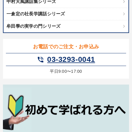
中村天風講話集シリーズ
カテゴリー
一倉定の社長学講話シリーズ
牟田學の実学の門シリーズ
148回夏季大会
2025年夏季全国経営者セミナー収録講演ＣＤ・講演ＤＶＤ・デジ
タル版（音声／動画ストリーミング・ダウンロード）
お電話でのご注文・お申込み
03-3293-0041
phone_in_talk
経営戦略・経営実務
【2月】音声・映像
2026年夏季全国経営者セミナー収録講演ＣＤ・講演ＤＶＤ・デジ
平日9:00〜17:00
タル版（音声／動画ストリーミング・ダウンロード）
後継社長・アトツギ
組織と人を動かすマネジメント力を磨く
音声と動画で学ぶ
売上直結の営業力や販売力を獲得する
2025年春季全国経営者セミナー収録講演ＣＤ・講演ＤＶＤ・デジ
タル版（音声／動画ストリーミング・ダウンロード）
最新技術・トレンド
資産戦略