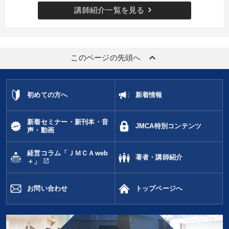
タグから探す
local_offer
refresh
keyboard_arrow_right
更新する
講師紹介一覧を見る
すべての音声・動画（全2077タイトル）からお探しいただけます
タグ・キーワード
keyboard_arrow_up
このページの先頭へ
ドラッカー
上場企業
銀行交渉
AI
投資
初めての方へ
新着情報
女性経営者
販売戦略
リピート
金融
企業成長
新着セミナー・新刊本・音
イノベーション
会長
リーダーシップ
JMCA特別コンテンツ
声・動画
多様性・ダイバーシティ
IT・デジタル活用
松下幸之助
経営コラム「ＪＭＣＡweb
著者・講師紹介
open_in_new
＋」
経済予測
不動産
中小企業
心を磨く
感動講話
お問い合わせ
トップページへ
早分かり
お金の授業
いい会社
※「更新」を押すと「タグ・キーワード」を更新いただけます。