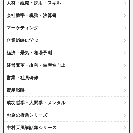
人材・組織・採用・スキル
業種
会社数字・税務・決算書
製造業
卸売・小売・飲食業
建設・不動産業
マーケティング
IT・サービス・金融業
コンサルタント
専門家
企業戦略に学ぶ
経済・景気・相場予測
キーワード
経営変革・改善・生産性向上
経済予測
歴史に学ぶ
心を磨く
ビジネスモデル
営業・社員研修
両利きの経営
企業再建
資産戦略
※「更新」を押すと「テーマ」「キーワード」を更新いただけます。
成功哲学・人間学・メンタル
お金の授業シリーズ
経営音声・動画を探す
ondemand_video
refresh
更新する
全国経営者セミナー収録物以外の経営教材（全761タイトル）からお探
中村天風講話集シリーズ
しいただけます