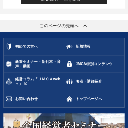
タグから探す
local_offer
refresh
更新する
すべての音声・動画（全2076タイトル）からお探しいただけます
keyboard_arrow_up
このページの先頭へ
タグ・キーワード
初めての方へ
新着情報
中村天風
リピート
インフレ対策・値上げ
賃金制度
新着セミナー・新刊本・音
JMCA特別コンテンツ
健康・ウェルビーイング
相続・事業承継
金利
声・動画
デジタルマーケティング
コロナ禍対策
松下幸之助
経営コラム「ＪＭＣＡweb
著者・講師紹介
open_in_new
＋」
ランチェスター戦略
企業再建
マネジメント
お問い合わせ
トップページへ
歴史に学ぶ
女性経営者
企業文化
株式市場
思考法
不動産投資
銀行交渉
FCビジネス
DX
インバウンド
老舗企業