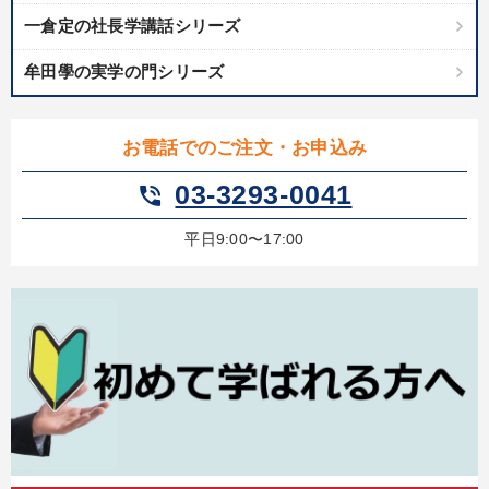
一倉定の社長学講話シリーズ
カテゴリー
牟田學の実学の門シリーズ
「儲けの本質」を突く
お電話でのご注文・お申込み
2026年夏季全国経営者セミナー収録講演ＣＤ・講演ＤＶＤ・デジ
タル版（音声／動画ストリーミング・ダウンロード）
03-3293-0041
phone_in_talk
最新トレンドと時代の潮流を押さえる
【5月】音声・映像
平日9:00〜17:00
最新刊・戦略参謀ChatGPT実戦法と中小企業のDXと講話ご案内
全国経営者セミナー収録〈売れ筋・人気ランキング〉＆新刊・好
評講話
社員が自律的に動き出す組織づくり
資産戦略
仕事のスキルと人間力を高める知恵を身につける
【6月】音声・映像
【4月】音声・映像