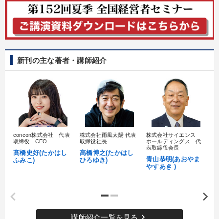
最新技術・トレンド
目的別
新刊の主な著者・講師紹介
社員研修を行いたい
組織を強化したい
業績を伸ばしたい
経営を改善したい
財務・数字力の向上
経営体系を学びたい
concon株式会社 代表
株式会社雨風太陽 代表
株式会社サイエンス
髙
キーワード
取締役 CEO
取締役社長
ホールディングス 代
村
表取締役会長
髙橋史好(たかはし
高橋博之(たかはし
し
青山恭明(あおやま
ふみこ)
ひろゆき)
プレゼン
稲盛和夫
早わかり
入門篇
感動講話
やすあき )
お金の授業
※「更新」を押すと「カテゴリー」「目的別」「キーワード」を更新いただけます。
keyboard_arrow_right
講師紹介一覧を見る