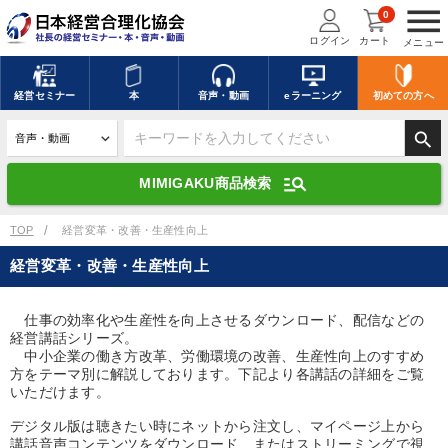
menu
0
ログイン
カート
メニュー
キーワードを入力して探す
edit
経営
セミナー
本
音声・動画
eラーニング
初めての方
へ
search
デジタル版対応のみ検索結果に表示する
manage_search
MIMIGAKU商品検索
search
上記の条件で検索
TOP
経営変革・改善・生産性向上
経営変革・改善・生産性向上
講演収録物を探す
mic
refresh
更新する
仕事の効率化や生産性を向上させるダウンロード、配信などの
経営講話シリーズ。
全国経営者セミナー講演収録物（全1315タイトル）からお探しいただけ
ます
中小企業の働き方改革、労働環境の改善、生産性向上のすすめ
方をテーマ別に解説しております。下記より各講話の詳細をご覧
いただけます。
カテゴリー
デジタル版は聴きたい時にネットから注文し、マイページ上から
講話音声コンテンツをダウンロード、またはストリーミングで視