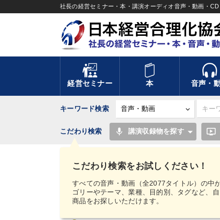
社長の経営セミナー・本・講演オーディオ音声・動画・CD＆
経営セミナー
本
音声・
キーワード検索
mic
ondemand_video
こだわり検索
講演収録物を探す
TOP
井上和弘・古山喜章・福岡雄吉郎の企業革新
こだわり検索をお試しください！
サイト総合案内
すべての音声・動画（全2077タイトル）の中
ゴリーやテーマ、業種、目的別、タグなど、自
商品をお探しいただけます。
初めての方へ