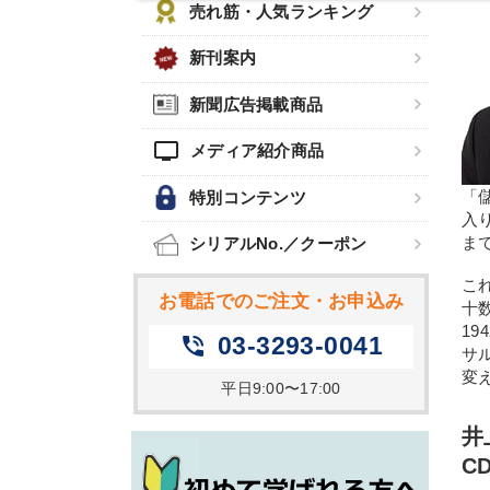
売れ筋・人気ランキング
新刊案内
新聞広告掲載商品
tv
メディア紹介商品
「
特別コンテンツ
入
ま
シリアルNo.／クーポン
こ
お電話でのご注文・お申込み
十
1
03-3293-0041
phone_in_talk
サ
変
平日9:00〜17:00
井
C