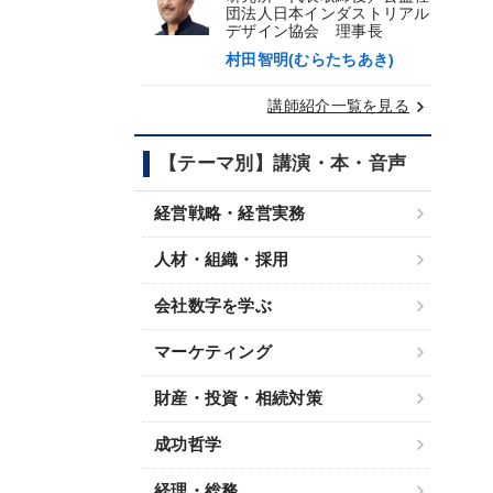
団法人日本インダストリアル
デザイン協会 理事長
村田智明(むらたちあき)
keyboard_arrow_right
講師紹介一覧を見る
【テーマ別】講演・本・音声
経営戦略・経営実務
人材・組織・採用
会社数字を学ぶ
マーケティング
財産・投資・相続対策
成功哲学
経理・総務