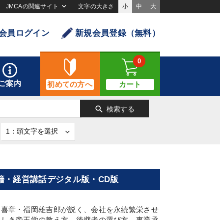
JMCAの関連サイト
文字の大きさ
小
中
大
会員ログイン
新規会員登録（無料）
0
ご案内
初めての方へ
カート
search
検索する
籍・経営講話デジタル版・CD版
山喜章・福岡雄吉郎が説く、会社を永続繁栄させ
逞しき帝王学の教え方、後継者の選び方、事業承