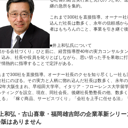
継の急所を集約。
これまで300社を直接指導。オーナー
込んだ社長は数多く、永年の信頼感か
者はもちろんのこと、事業を引き継ぐ
■井上和弘氏について
儲かる会社づくり」ひと筋に、経営指導歴40年の実力コンサルタ
り込み、社長や役員を叱りとばしながら、思い切った手を果敢に
で情熱的に指導することで定評がある。
れまで300社を直接指導。オーナー社長のクセを知り尽くし一社
数社にのぼる。その実力と人柄に惚れ込んだ社長は数多く、永年
942年大阪生まれ、早稲田大学卒。イタリア・フローレンス大学留
ルティングを設立、現在、同社会長。後継社長塾塾長の他、数多
える」 「稼ぐ商品、サービスづくり」「会社を上手に任せる法」
上和弘・古山喜章・福岡雄吉郎の企業革新シリー
D版はありません