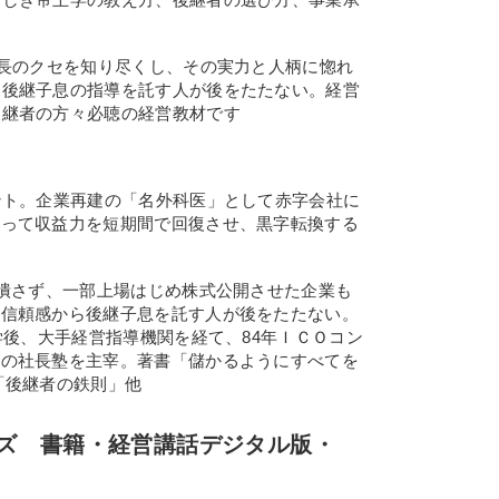
社長のクセを知り尽くし、その実力と人柄に惚れ
ら後継子息の指導を託す人が後をたたない。経営
後継者の方々必聴の経営教材です
ント。企業再建の「名外科医」として赤字会社に
打って収益力を短期間で回復させ、黒字転換する
も潰さず、一部上場はじめ株式公開させた企業も
の信頼感から後継子息を託す人が後をたたない。
学後、大手経営指導機関を経て、84年ＩＣＯコン
くの社長塾を主宰。著書「儲かるようにすべてを
「後継者の鉄則」他
ズ 書籍・経営講話デジタル版・