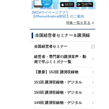
JMCAマイページアプリ
【iPhone/Android対応】のご案内
keyboard_arrow_right
特集一覧を見る
全国経営者セミナー＆講演録
全国経営者セミナー
経営者・専門家の講演音声・動
画で学ぶミミガク一覧
【最新】152回 講演収録物
151回 講演収録物・デジタル
150回 講演収録物・デジタル
149回 講演収録物・デジタル