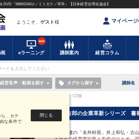
DVD「MIMIGAKU／ミミガク／耳学」【日本経営合理化協会】
マイページ
ようこそ、
ゲスト
様
NEW
動画
eラーニング
講師案内
経営コラム
local_offer
経営音声・動画を探す
タグから探す
講師名
シリーズ 書籍・経営講話デジタル版・CD版
井上和弘・古山喜章・福岡雄吉郎の企業革新シリーズ 書
閉じる
から、カテ
由な条件で
企業再建の「名外科医」井上和弘・古
る社長の経営実行策と先代のつとめ、