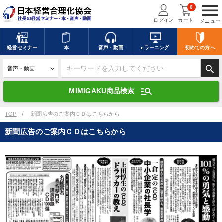
menu
0
ログイン
カート
メニュー
キーワードを入力して探す
edit
経営
セミナー
本
音声・動画
eラーニング
初めての方
へ
search
デジタル版対応のみ検索結果に表示する
manage_search
MIMIGAKU商品検索
search
上記の条件で検索
TOP
新聞広告のご案内ＣＤはこちらから
新聞広告のご案内ＣＤはこちらから
講演収録物を探す
mic
refresh
更新する
全国経営者セミナー講演収録物（全1315タイトル）からお探しいただけ
ます
カテゴリー