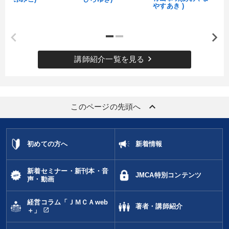
やすあき )
すべての音声・動画（全2077タイトル）からお探しいただけます
タグ・キーワード
keyboard_arrow_right
講師紹介一覧を見る
デジタルマーケティング
サービス
一流人
金融
モノづくり
M&A
不動産
テレビ・ネットで話題
keyboard_arrow_up
営業
営業力強化
女性経営者
インバウンド
このページの先頭へ
対談・座談会
販売戦略
理念・パーパス
早分かり
初めての方へ
新着情報
健康・ウェルビーイング
DX
老舗企業
資産保全
生産性向上
繁盛
思考法
労務問題・人事対策
新着セミナー・新刊本・音
JMCA特別コンテンツ
声・動画
※「更新」を押すと「タグ・キーワード」を更新いただけます。
経営コラム「ＪＭＣＡweb
著者・講師紹介
open_in_new
＋」