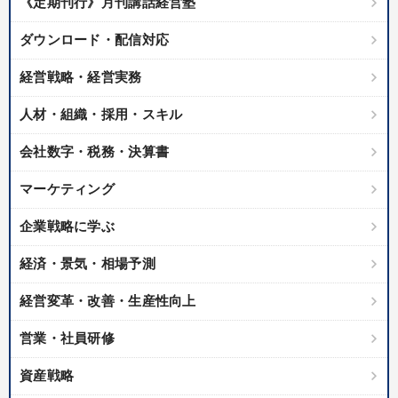
《定期刊行》月刊講話経営塾
業種
ダウンロード・配信対応
製造業
卸売・小売・飲食業
建設・不動産業
経営戦略・経営実務
IT・サービス・金融業
コンサルタント
専門家
人材・組織・採用・スキル
キーワード
会社数字・税務・決算書
マーケティング
人事戦略
地方企業の勝ち方
プレゼン
マネジメント
企業戦略に学ぶ
不動産投資
節税
経済・景気・相場予測
※「更新」を押すと「テーマ」「キーワード」を更新いただけます。
経営変革・改善・生産性向上
経営音声・動画を探す
ondemand_video
営業・社員研修
refresh
更新する
全国経営者セミナー収録物以外の経営教材（全762タイトル）からお探
資産戦略
しいただけます