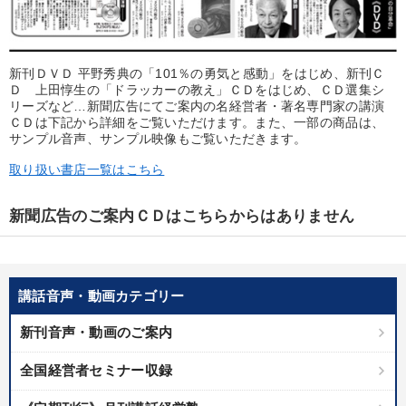
優秀各社の智恵と戦略
事業家のロマンと経営
若手異才経営者の発想
専門家のアドバイス
新刊ＤＶＤ 平野秀典の「101％の勇気と感動」をはじめ、新刊Ｃ
リーダーの器量を学ぶ
Ｄ 上田惇生の「ドラッカーの教え」ＣＤをはじめ、ＣＤ選集シ
リーズなど…新聞広告にてご案内の名経営者・著名専門家の講演
ＣＤは下記から詳細をご覧いただけます。また、一部の商品は、
サンプル音声、サンプル映像もご覧いただきます。
テーマ
取り扱い書店一覧はこちら
経営者のための《音声・動画で学ぶ》講演シリーズ
新聞広告のご案内ＣＤはこちらからはありません
会社のパフォーマンスを高める講話
歴史・古典に学ぶ実務講話
【5月】音声・映像
講話音声・動画カテゴリー
全国経営者セミナー収録〈売れ筋・人気ランキング〉＆新刊・好
評講話
新刊音声・動画のご案内
大竹愼一書籍
全国経営者セミナー収録