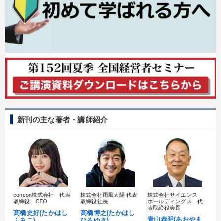
目的別
販売力を強化したい
発想力を磨きたい
財務・数字力の向上
リーダーの魅力向上
パフォーマンス向上
経営を改善したい
キーワード
新刊の主な著者・講師紹介
上場企業
賃金制度
後継者
広報・PR
不動産投資
聞き手・作間信司
※「更新」を押すと「カテゴリー」「目的別」「キーワード」を更新いただけます。
concon株式会社 代表
株式会社雨風太陽 代表
株式会社サイエンス
髙
取締役 CEO
取締役社長
ホールディングス 代
村
表取締役会長
タグから探す
local_offer
refresh
更新する
髙橋史好(たかはし
高橋博之(たかはし
し
青山恭明(あおやま
ふみこ)
ひろゆき)