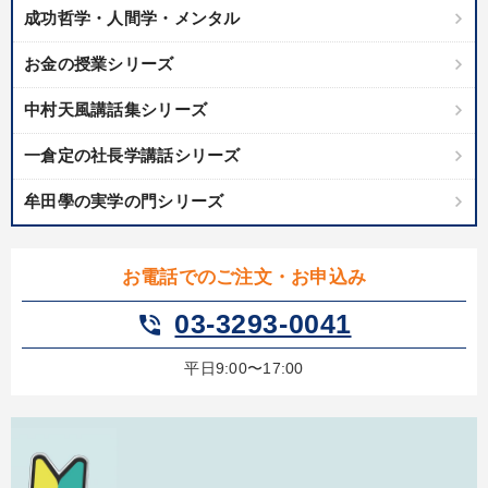
成功哲学・人間学・メンタル
カテゴリー
お金の授業シリーズ
資産戦略
中村天風講話集シリーズ
全国経営者セミナー収録〈売れ筋・人気〉音声＆動画20選
一倉定の社長学講話シリーズ
成功哲学・人間学
【3月】音声・映像
牟田學の実学の門シリーズ
最新刊・戦略参謀ChatGPT実戦法と中小企業のDXと講話ご案内
お電話でのご注文・お申込み
【2月】音声・映像
148回夏季大会
井上和弘の財務力UP
03-3293-0041
phone_in_talk
「儲けの本質」を突く
平日9:00〜17:00
【最新刊】時代を超える経営150の言葉＋社長のスピーチ・話材
集２タイトル
【6月】音声・映像
147回春季大会