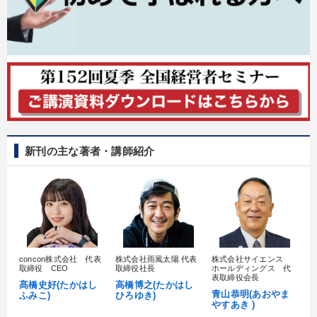
新刊の主な著者・講師紹介
concon株式会社 代表
株式会社雨風太陽 代表
株式会社サイエンス
髙
取締役 CEO
取締役社長
ホールディングス 代
村
表取締役会長
髙橋史好(たかはし
高橋博之(たかはし
し
青山恭明(あおやま
ふみこ)
ひろゆき)
やすあき )