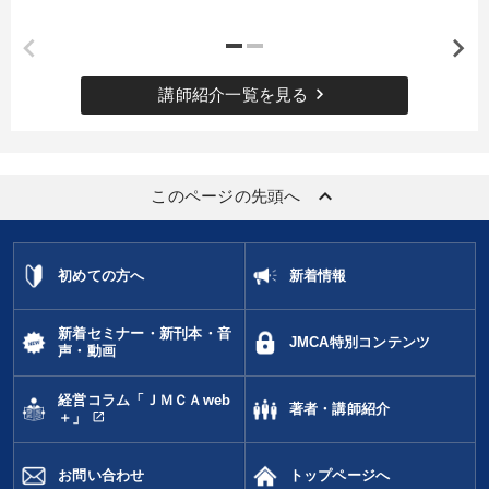
keyboard_arrow_right
講師紹介一覧を見る
keyboard_arrow_up
このページの先頭へ
初めての方へ
新着情報
新着セミナー・新刊本・音
JMCA特別コンテンツ
声・動画
経営コラム「ＪＭＣＡweb
著者・講師紹介
open_in_new
＋」
お問い合わせ
トップページへ