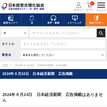
menu
0
ログイン
カート
メニュー
経営
セミナー
本
音声・動画
eラーニング
初めての方
へ
search
タイトル
著者名
TOP
2024年６月24日 日本経済新聞 広告掲載
2024年６月24日 日本経済新聞 広告掲載
2024年６月24日 日本経済新聞 広告掲載はありませ
ん