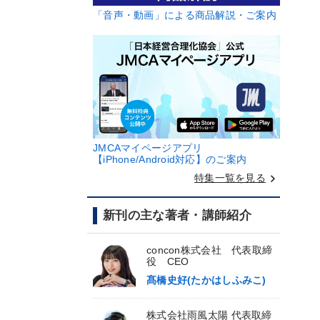
「音声・動画」による商品解説・ご案内
JMCAマイページアプリ
【iPhone/Android対応】のご案内
keyboard_arrow_right
特集一覧を見る
新刊の主な著者・講師紹介
concon株式会社 代表取締
役 CEO
髙橋史好(たかはしふみこ)
株式会社雨風太陽 代表取締