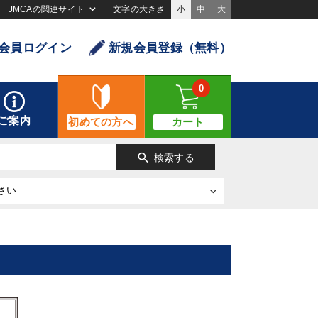
JMCAの関連サイト
文字の大きさ
小
中
大
会員ログイン
新規会員登録（無料）
0
ご案内
初めての方へ
カート
search
検索する