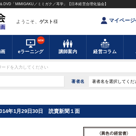
DVD「MIMIGAKU／ミミガク／耳学」【日本経営合理化協会】
マイページ
ようこそ、
ゲスト
様
NEW
動画
eラーニング
講師案内
経営コラム
著者名
2014年1月29日30日 読賣新聞１面