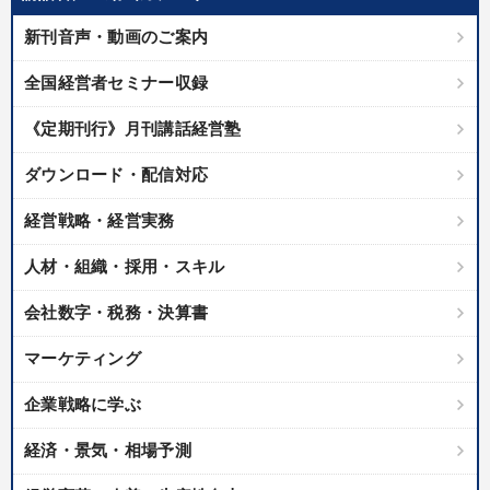
優秀各社の智恵と戦略
事業家のロマンと経営
新刊音声・動画のご案内
若手異才経営者の発想
専門家のアドバイス
全国経営者セミナー収録
リーダーの器量を学ぶ
《定期刊行》月刊講話経営塾
テーマ
ダウンロード・配信対応
経営戦略・経営実務
最新トレンドと時代の潮流を押さえる
人材・組織・採用・スキル
経営者のための《音声・動画で学ぶ》講演シリーズ
会社数字・税務・決算書
改善・生産性向上
マーケティング
最新刊・戦略参謀ChatGPT実戦法と中小企業のDXと講話ご案内
企業戦略に学ぶ
資産戦略
売上直結の営業力や販売力を獲得する
経済・景気・相場予測
業種