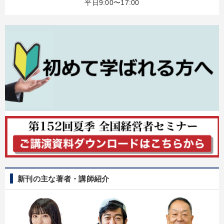
平日9:00〜17:00
カテゴリー
【12月】音声・映像
資産戦略
マーケティング
「儲けの本質」を突く
【6月】音声・映像
経済・景気・相場予測
148回夏季大会
【1月】音声・映像
後継社長・アトツギ
会社のパフォーマンスを高める講話
【最新刊】精神科医・和田秀樹の「老いない力」＋健康な社長と
会社をつくる厳選講話
【4月】音声・映像
新刊の主な著者・講師紹介
目的別