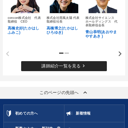
経営を改善したい
組織を強化したい
リーダーの魅力向上
後継者に聞かせたい
財務・数字力の向上
concon株式会社 代表
株式会社雨風太陽 代表
株式会社サイエンス
髙
取締役 CEO
取締役社長
ホールディングス 代
村
表取締役会長
髙橋史好(たかはし
高橋博之(たかはし
し
販売力を強化したい
青山恭明(あおやま
ふみこ)
ひろゆき)
やすあき )
キーワード
感動講話
M&A
モチベーション
新技術
keyboard_arrow_right
講師紹介一覧を見る
ビジネスモデル
早わかり
※「更新」を押すと「カテゴリー」「目的別」「キーワード」を更新いただけます。
keyboard_arrow_up
このページの先頭へ
タグから探す
local_offer
refresh
更新する
初めての方へ
新着情報
すべての音声・動画（全2077タイトル）からお探しいただけます