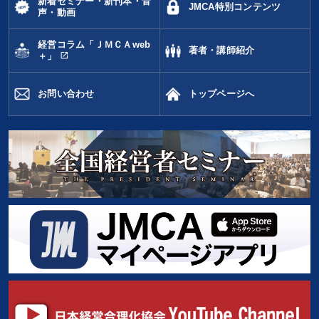
新着セミナー・新刊本・音
タグ・キーワード
JMCA特別コンテンツ
声・動画
経営コラム「ＪＭＣＡweb
井上和弘
会社数字を学ぶ
コロナ禍対策
企業文化
著者・講師紹介
open_in_new
＋」
ドラッカー
FCビジネス
企業成長
稲盛和夫
お問い合わせ
トップページへ
仕組み
インバウンド
イノベーション
運勢・先見
話し方
通信販売
松下幸之助
大竹愼一
リベラルアーツ
スポーツ関係
聞き手・作間信司
コミュニケーション
地方企業の勝ち方
創業者
成功哲学
資産保全
※「更新」を押すと「タグ・キーワード」を更新いただけます。