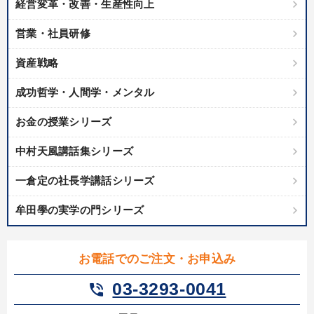
経営変革・改善・生産性向上
営業・社員研修
製造業
卸売・小売・飲食業
建設・不動産業
資産戦略
IT・サービス・金融業
コンサルタント
専門家
成功哲学・人間学・メンタル
キーワード
お金の授業シリーズ
モノづくり
新技術
プレゼン
リピート
交渉
中村天風講話集シリーズ
一倉定の社長学講話シリーズ
創業者
牟田學の実学の門シリーズ
※「更新」を押すと「テーマ」「キーワード」を更新いただけます。
経営音声・動画を探す
ondemand_video
お電話でのご注文・お申込み
refresh
更新する
全国経営者セミナー収録物以外の経営教材（全762タイトル）からお探
03-3293-0041
phone_in_talk
しいただけます