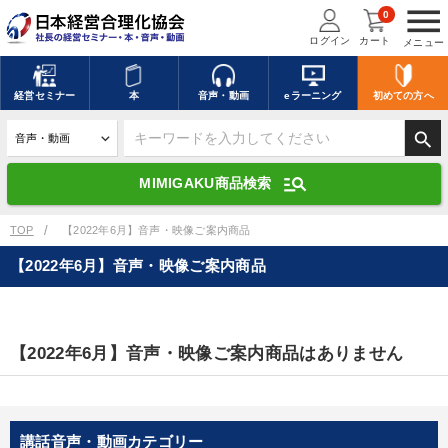
menu
0
ログイン
カート
メニュー
キーワードを入力して探す
edit
経営
セミナー
本
音声・動画
eラーニング
初めての方
へ
search
デジタル版対応のみ検索結果に表示する
manage_search
MIMIGAKU商品検索
search
上記の条件で検索
TOP
【2022年6月】音声・映像ご案内商品
【2022年6月】音声・映像ご案内商品
講演収録物を探す
mic
refresh
更新する
全国経営者セミナー講演収録物（全1315タイトル）からお探しいただけ
【2022年6月】音声・映像ご案内商品はありません
ます
カテゴリー
講話音声・動画カテゴリー