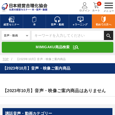
menu
0
ログイン
カート
メニュー
キーワードを入力して探す
edit
経営
セミナー
本
音声・動画
eラーニング
初めての方
へ
search
デジタル版対応のみ検索結果に表示する
manage_search
MIMIGAKU商品検索
search
上記の条件で検索
TOP
【2023年10月】音声・映像ご案内商品
【2023年10月】音声・映像ご案内商品
講演収録物を探す
mic
refresh
更新する
全国経営者セミナー講演収録物（全1315タイトル）からお探しいただけ
【2023年10月】音声・映像ご案内商品はありません
ます
カテゴリー
講話音声・動画カテゴリー