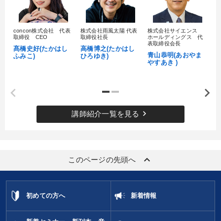
目的別
concon株式会社 代表
株式会社雨風太陽 代表
株式会社サイエンス
髙
取締役 CEO
取締役社長
ホールディングス 代
財務・数字力の向上
パフォーマンス向上
村
表取締役会長
髙橋史好(たかはし
高橋博之(たかはし
し
青山恭明(あおやま
ふみこ)
ひろゆき)
後継者に聞かせたい
組織を強化したい
やすあき )
経営体系を学びたい
財務・数字力の向上
keyboard_arrow_right
キーワード
講師紹介一覧を見る
デジタルマーケティング
生き方の指針
金利
keyboard_arrow_up
このページの先頭へ
通信販売
トレンド
話し方
※「更新」を押すと「カテゴリー」「目的別」「キーワード」を更新いただけます。
初めての方へ
新着情報
タグから探す
local_offer
refresh
更新する