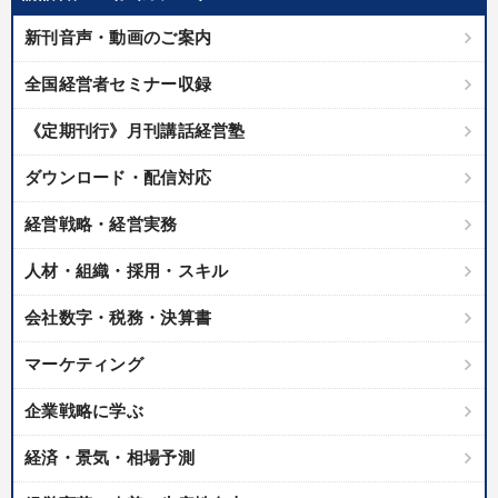
優秀各社の智恵と戦略
事業家のロマンと経営
新刊音声・動画のご案内
若手異才経営者の発想
専門家のアドバイス
全国経営者セミナー収録
リーダーの器量を学ぶ
《定期刊行》月刊講話経営塾
テーマ
ダウンロード・配信対応
経営戦略・経営実務
大竹愼一書籍
改善・生産性向上
人材・組織・採用・スキル
経営リーダーの考え方と戦略を学ぶ
会社数字・税務・決算書
【最新刊】精神科医・和田秀樹の「老いない力」＋健康な社長と
会社をつくる厳選講話
マーケティング
マーケティング
経営戦略・経営実務
企業戦略に学ぶ
経済・景気・相場予測
業種