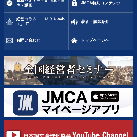
新着セミナー・新刊本・音
JMCA特別コンテンツ
声・動画
すべての音声・動画（全2077タイトル）からお探しいただけます
経営コラム「ＪＭＣＡweb
著者・講師紹介
タグ・キーワード
open_in_new
＋」
販売戦略
生き方の指針
相続・事業承継
お問い合わせ
トップページへ
ブランディング
イノベーション
銀行交渉
話し方
経済予測
営業力強化
仕組み
SNS活用
マーケティング
AI
政治家
ランチェスター戦略
生産性向上
会長
海外の成功事例
インフレ対策・値上げ
コロナ禍対策
人事戦略
金融
交渉
理念・パーパス
※「更新」を押すと「タグ・キーワード」を更新いただけます。