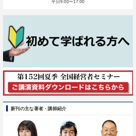
平日9:00〜17:00
オーナー社長の「現場力の経営」＋現場の「儲ける力」をさらに
高める教材２選
全国経営者セミナー収録〈売れ筋・人気〉音声＆動画20選
大竹愼一書籍
【2026年7月】音声・映像ご案内商品
井上和弘の財務力UP
【1月】音声・映像
「儲けの本質」を突く
147回春季大会
数字・税務・決算書
全国経営者セミナー収録〈売れ筋・人気ランキング〉＆新刊・好
評講話
新刊の主な著者・講師紹介
社員が自律的に動き出す組織づくり
組織と人を動かすマネジメント力を磨く