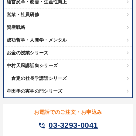
経営変革・改善・生産性向上
製造業
卸売・小売・飲食業
建設・不動産業
営業・社員研修
IT・サービス・金融業
コンサルタント
専門家
資産戦略
キーワード
成功哲学・人間学・メンタル
お金の授業シリーズ
ランチェスター戦略
不動産
多角化・新規事業
中村天風講話集シリーズ
生産性向上
成功哲学
両利きの経営
一倉定の社長学講話シリーズ
※「更新」を押すと「テーマ」「キーワード」を更新いただけます。
牟田學の実学の門シリーズ
経営音声・動画を探す
ondemand_video
refresh
更新する
お電話でのご注文・お申込み
全国経営者セミナー収録物以外の経営教材（全762タイトル）からお探
しいただけます
03-3293-0041
phone_in_talk
カテゴリー