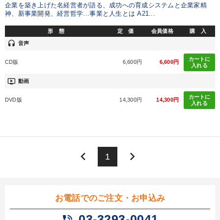
会社をつくる厳選講話
企業を築き上げた名経営者が語る、成功への育成システムと企業家精
神、新事業開発、経営哲学…事業と人生とは A21...
大竹愼一書籍
148回夏季大会
形 態
定 価
会員価格
購 入
headset
2025年夏季全国経営者セミナー収録講演ＣＤ・講演ＤＶＤ・デジ
音声
タル版（音声／動画ストリーミング・ダウンロード）
カートに
CD版
6,600円
6,600円
入れる
【12月】音声・映像
売上直結の営業力や販売力を獲得する
ondemand_video
動画
組織と人を動かすマネジメント力を磨く
【1月】音声・映像
カートに
DVD版
14,300円
14,300円
入れる
歴史・古典に学ぶ実務講話
【3月】音声・映像
オーナー社長の「現場力の経営」＋現場の「儲ける力」をさらに
高める教材２選
keyboard_arrow_left
keyboard_arrow_right
1
147回春季大会
目的別
お電話でのご注文・お申込み
03-3293-0041
phone_in_talk
後継者に聞かせたい
経営を改善したい