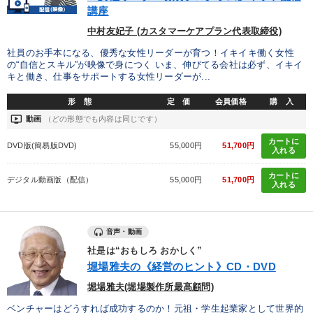
IT・サービス・金融業
コンサルタント
専門家
講座
中村友妃子 (カスタマーケアプラン代表取締役)
キーワード
社員のお手本になる、優秀な女性リーダーが育つ！イキイキ働く女性
の“自信とスキル”が映像で身につく いま、伸びてる会社は必ず、イキイ
キと働き、仕事をサポートする女性リーダーが...
健康・ウェルビーイング
金融
推薦
生き方の指針
形 態
定 価
会員価格
購 入
ondemand_video
ビジネスモデル
松下幸之助
動画
（どの形態でも内容は同じです）
カートに
DVD版(簡易版DVD)
55,000円
51,700円
入れる
※「更新」を押すと「テーマ」「キーワード」を更新いただけます。
カートに
デジタル動画版（配信）
55,000円
51,700円
入れる
経営音声・動画を探す
ondemand_video
refresh
更新する
全国経営者セミナー収録物以外の経営教材（全762タイトル）からお探
音声・動画
しいただけます
社是は“おもしろ おかしく”
堀場雅夫の《経営のヒント》CD・DVD
カテゴリー
堀場雅夫(堀場製作所最高顧問)
【最新刊】精神科医・和田秀樹の「老いない力」＋健康な社長と
ベンチャーはどうすれば成功するのか！元祖・学生起業家として世界的