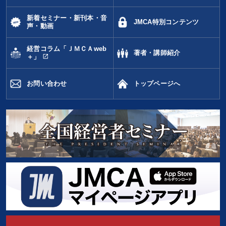
新着セミナー・新刊本・音
JMCA特別コンテンツ
声・動画
経営コラム「ＪＭＣＡweb
著者・講師紹介
open_in_new
＋」
お問い合わせ
トップページへ