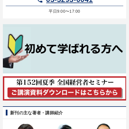
平日9:00〜17:00
社員研修を行いたい
発想力を磨きたい
財務・数字力の向上
経営体系を学びたい
キーワード
ベンチャー
後継者
企業成長
ランチェスター戦略
株式投資
会社を守る
※「更新」を押すと「カテゴリー」「目的別」「キーワード」を更新いただけます。
タグから探す
local_offer
refresh
更新する
すべての音声・動画（全2077タイトル）からお探しいただけます
新刊の主な著者・講師紹介
タグ・キーワード