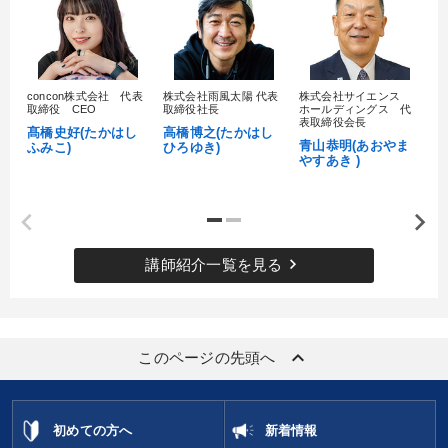
思考法
営業力強化
多角化・新規事業
聞き手・作間信司
リピート
イノベーション
concon株式会社 代表
株式会社雨風太陽 代表
株式会社サイエンス
髙
取締役 CEO
取締役社長
ホールディングス 代
村
表取締役会長
資産運用
マーケティング
入門篇
モチベーション
髙橋史好(たかはし
高橋博之(たかはし
し
青山恭明(あおやま
ふみこ)
ひろゆき)
やすあき )
企業再建
政治家
投資
推薦
テレビ・ネットで話題
株式投資
中村天風
販売戦略
コロナ禍対策
サービス
女性経営者
DX
プレゼン
keyboard_arrow_right
講師紹介一覧を見る
SDGs
keyboard_arrow_up
このページの先頭へ
※「更新」を押すと「タグ・キーワード」を更新いただけます。
初めての方へ
新着情報