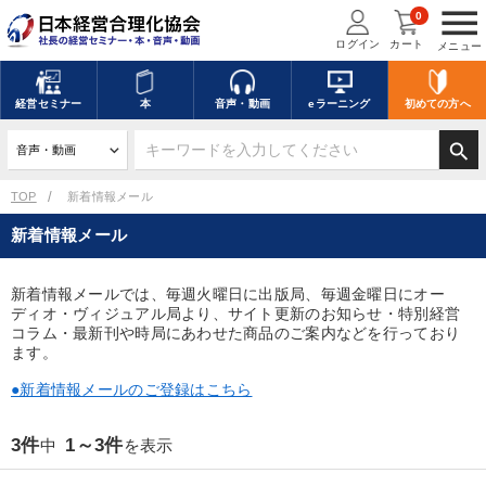
menu
0
ログイン
カート
メニュー
キーワードを入力して探す
edit
経営
セミナー
本
音声・動画
eラーニング
初めての方
へ
search
デジタル版対応のみ検索結果に表示する
TOP
新着情報メール
新着情報メール
search
上記の条件で検索
新着情報メールでは、毎週火曜日に出版局、毎週金曜日にオー
ディオ・ヴィジュアル局より、サイト更新のお知らせ・特別経営
講演収録物を探す
mic
refresh
更新する
コラム・最新刊や時局にあわせた商品のご案内などを行っており
ます。
全国経営者セミナー講演収録物（全1315タイトル）からお探しいただけ
ます
●新着情報メールのご登録はこちら
カテゴリー
3件
1～3件
中
を表示