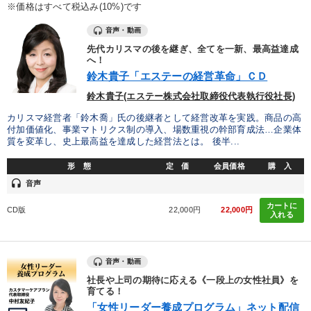
優秀各社の智恵と戦略
事業家のロマンと経営
※価格はすべて税込み(10%)です
音声・動画
若手異才経営者の発想
専門家のアドバイス
先代カリスマの後を継ぎ、全てを一新、最高益達成
へ！
リーダーの器量を学ぶ
鈴木貴子「エステーの経営革命」ＣＤ
鈴木貴子(エステー株式会社取締役代表執行役社長)
テーマ
カリスマ経営者「鈴木喬」氏の後継者として経営改革を実践。商品の高
付加価値化、事業マトリクス制の導入、場数重視の幹部育成法…企業体
質を変革し、史上最高益を達成した経営法とは。 後半...
後継社長・アトツギ
音声と動画で学ぶ
形 態
定 価
会員価格
購 入
組織・採用・スキル
【5月】音声・映像
営業・社員研修
headset
音声
カートに
マーケティング
CD版
22,000円
22,000円
入れる
業種
音声・動画
社長や上司の期待に応える《一段上の女性社員》を
製造業
卸売・小売・飲食業
建設・不動産業
育てる！
「女性リーダー養成プログラム」ネット配信