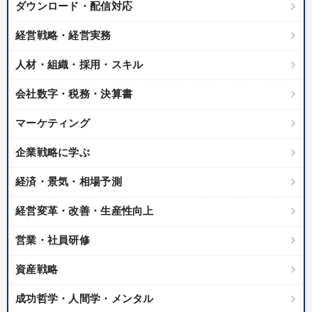
ダウンロード・配信対応
目的別
経営戦略・経営実務
人材・組織・採用・スキル
財務・数字力の向上
財務・数字力の向上
会社数字・税務・決算書
財務・数字力の向上
後継者に聞かせたい
マーケティング
販売力を強化したい
業績を伸ばしたい
企業戦略に学ぶ
キーワード
経済・景気・相場予測
経営変革・改善・生産性向上
仕事術・ビジネスハック
モノづくり
稲盛和夫
営業・社員研修
経営計画
AI
プロ経営者
資産戦略
※「更新」を押すと「カテゴリー」「目的別」「キーワード」を更新いただけます。
成功哲学・人間学・メンタル