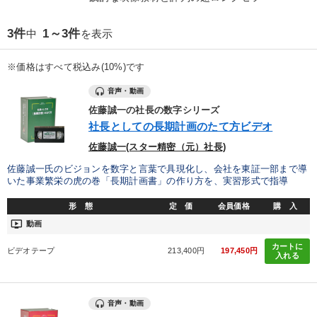
優秀各社の智恵と戦略
事業家のロマンと経営
3件
1～3件
中
を表示
若手異才経営者の発想
専門家のアドバイス
※価格はすべて税込み(10%)です
リーダーの器量を学ぶ
音声・動画
佐藤誠一の社長の数字シリーズ
テーマ
社長としての長期計画のたて方ビデオ
佐藤誠一(スター精密（元）社長)
組織と人を動かすマネジメント力を磨く
148回夏季大会
佐藤誠一氏のビジョンを数字と言葉で具現化し、会社を東証一部まで導
いた事業繁栄の虎の巻「長期計画書」の作り方を、実習形式で指導
仕事のスキルと人間力を高める知恵を身につける
形 態
定 価
会員価格
購 入
《強い財務を実践する経営者》講話４選
【5月】音声・映像
ondemand_video
動画
2025年春季全国経営者セミナー収録講演ＣＤ・講演ＤＶＤ・デジ
カートに
タル版（音声／動画ストリーミング・ダウンロード）
ビデオテープ
213,400円
197,450円
入れる
業種
音声・動画