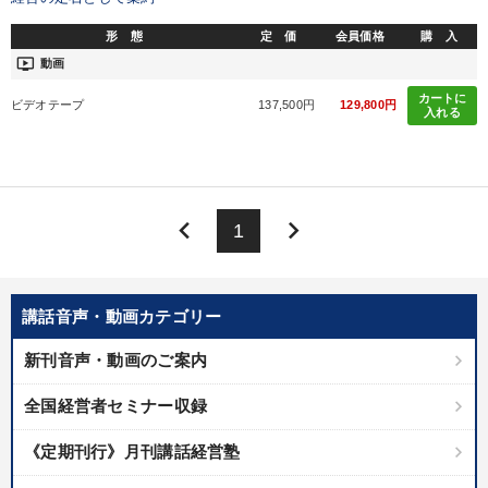
形 態
定 価
会員価格
購 入
会社のパフォーマンスを高める講話
【2月】音声・映像
ondemand_video
動画
組織・採用・スキル
後継社長・アトツギ
カートに
ビデオテープ
137,500円
129,800円
入れる
【最新刊】精神科医・和田秀樹の「老いない力」＋健康な社長と
会社をつくる厳選講話
2025年夏季全国経営者セミナー収録講演ＣＤ・講演ＤＶＤ・デジ
タル版（音声／動画ストリーミング・ダウンロード）
keyboard_arrow_left
keyboard_arrow_right
1
最新刊・戦略参謀ChatGPT実戦法と中小企業のDXと講話ご案内
全国経営者セミナー収録〈売れ筋・人気ランキング〉＆新刊・好
講話音声・動画カテゴリー
評講話
新刊音声・動画のご案内
2026年夏季全国経営者セミナー収録講演ＣＤ・講演ＤＶＤ・デジ
タル版（音声／動画ストリーミング・ダウンロード）
全国経営者セミナー収録
最新技術・トレンド
【12月】音声・映像
《定期刊行》月刊講話経営塾
売上直結の営業力や販売力を獲得する