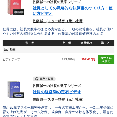
佐藤誠一の社長の数字シリーズ
製造業
卸売・小売・飲食業
建設・不動産業
社長としての戦略的な決算書のつくり方・使
い方ビデオ
IT・サービス・金融業
コンサルタント
専門家
佐藤誠一(スター精密（元）社長)
社長には、社長の数字のまとめ方がある。一般の決算書を、社長が使い
キーワード
やすい経営の羅針盤に作り変える、佐藤流の付加価値経営の原点
形 態
定 価
会員価格
購 入
ランチェスター戦略
入門篇
一流人
リーダーシップ
ondemand_video
動画
カートに
広報・PR
聞き手・作間信司
ビデオテープ
213,400円
197,450円
入れる
※「更新」を押すと「テーマ」「キーワード」を更新いただけます。
音声・動画
佐藤誠一の社長の数字シリーズ
経営音声・動画を探す
ondemand_video
refresh
更新する
社長の経営50の定石ビデオ
全国経営者セミナー収録物以外の経営教材（全762タイトル）からお探
佐藤誠一(スター精密（元）社長)
しいただけます
僅か20歳でスター精密を創業し、一介の零細工場から、一部上場企業に
育て上げた氏が、その失敗例、成功例…自身の体験を体系化し、活きた
カテゴリー
経営の定石として集約