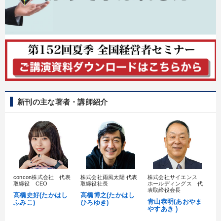
※「更新」を押すと「タグ・キーワード」を更新いただけます。
新刊の主な著者・講師紹介
concon株式会社 代表
株式会社雨風太陽 代表
株式会社サイエンス
髙
取締役 CEO
取締役社長
ホールディングス 代
村
表取締役会長
髙橋史好(たかはし
高橋博之(たかはし
し
青山恭明(あおやま
ふみこ)
ひろゆき)
やすあき )