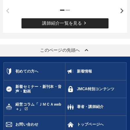
keyboard_arrow_right
講師紹介一覧を見る
keyboard_arrow_up
このページの先頭へ
初めての方へ
新着情報
新着セミナー・新刊本・音
JMCA特別コンテンツ
声・動画
経営コラム「ＪＭＣＡweb
著者・講師紹介
open_in_new
＋」
お問い合わせ
トップページへ