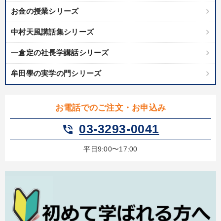
タグから探す
local_offer
refresh
更新する
お金の授業シリーズ
すべての音声・動画（全2077タイトル）からお探しいただけます
中村天風講話集シリーズ
タグ・キーワード
一倉定の社長学講話シリーズ
牟田學の実学の門シリーズ
プレゼン
早わかり
マネジメント
思考法
採用
経営計画
SDGs
AI
株式投資
大竹愼一
お電話でのご注文・お申込み
FCビジネス
会長
IT・デジタル活用
03-3293-0041
phone_in_talk
テレビ・ネットで話題
株式市場
多様性・ダイバーシティ
平日9:00〜17:00
ブランディング
上場企業
コミュニケーション
会社を守る
節税
M&A
多角化・新規事業
未来先見