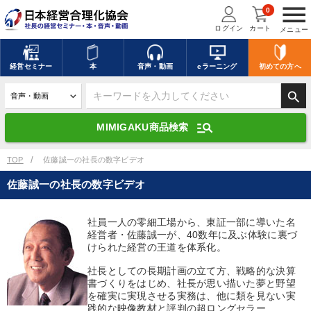
menu
0
ログイン
カート
メニュー
キーワードを入力して探す
edit
経営
セミナー
本
音声・動画
eラーニング
初めての方
へ
search
デジタル版対応のみ検索結果に表示する
manage_search
MIMIGAKU商品検索
search
上記の条件で検索
TOP
佐藤誠一の社長の数字ビデオ
佐藤誠一の社長の数字ビデオ
講演収録物を探す
mic
refresh
更新する
社員一人の零細工場から、東証一部に導いた名
経営者・佐藤誠一が、40数年に及ぶ体験に裏づ
全国経営者セミナー講演収録物（全1315タイトル）からお探しいただけ
ます
けられた経営の王道を体系化。
社長としての長期計画の立て方、戦略的な決算
カテゴリー
書づくりをはじめ、社長が思い描いた夢と野望
を確実に実現させる実務は、他に類を見ない実
践的な映像教材と評判の超ロングセラー