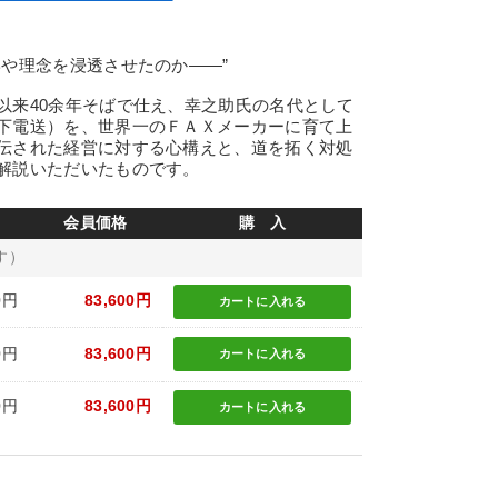
学や理念を浸透させたのか――”
以来40余年そばで仕え、幸之助氏の名代として
下電送）を、世界一のＦＡＸメーカーに育て上
伝された経営に対する心構えと、道を拓く対処
解説いただいたものです。
会員価格
購 入
す）
0円
83,600円
カートに
入れる
0円
83,600円
カートに
入れる
0円
83,600円
カートに
入れる