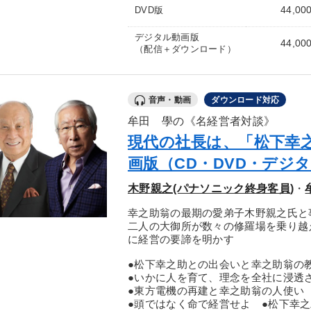
44,00
DVD版
デジタル動画版
44,00
（配信＋ダウンロード）
音声・動画
ダウンロード対応
牟田 學の《名経営者対談》
現代の社長は、「松下幸
画版（CD・DVD・デジ
木野親之(パナソニック終身客員)
・
幸之助翁の最期の愛弟子木野親之氏と
二人の大御所が数々の修羅場を乗り越
に経営の要諦を明かす
●松下幸之助との出会いと幸之助翁の
●いかに人を育て、理念を全社に浸透
●東方電機の再建と幸之助翁の人使い
●頭ではなく命で経営せよ ●松下幸