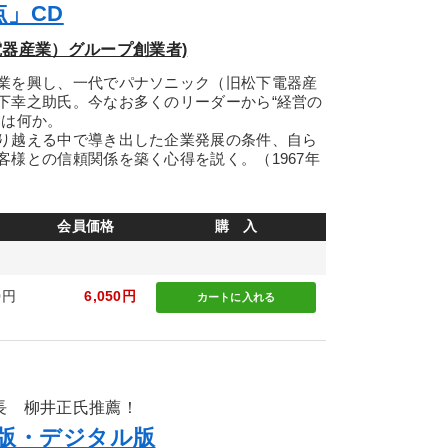
」CD
電器産業）グループ創業者)
業を興し、一代でパナソニック（旧松下電器産
下幸之助氏。今なお多くのリーダーから“経営の
とは何か。
り越える中で導き出した企業発展の条件、自ら
様との信頼関係を築く心得を説く。（1967年
会員価格
購 入
0円
6,050円
カートに
入れる
長 柳井正氏推薦！
D版・デジタル版