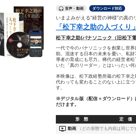
音声・動画
ダウンロード対応
いまよみがえる“経営の神様”の真の
「松下幸之助の人づくり」
松下幸之助(パナソニック（旧松下
一代で今のパナソニックを創業し世界
助。混迷する日本の未来を憂い、私財
導者の育成にも尽力。稀代の経営者松
いた「真のリーダー」とはいったい何
本映像は、松下政経塾所蔵の松下幸之
代わっても変わることのない上に立つ
す。
※デジタル版（配信＋ダウンロード）
だけます。
形 態
定 価
ondemand_video
動画
（どの形態でも内容は同じで