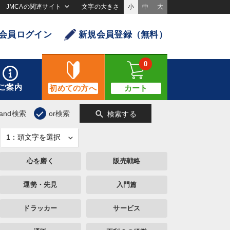
JMCAの関連サイト
文字の大きさ
小
中
大
会員ログイン
新規会員登録（無料）
0
ご案内
初めての方へ
カート
search
and検索
or検索
検索する
心を磨く
販売戦略
運勢・先見
入門篇
ドラッカー
サービス