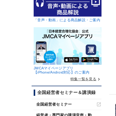
「音声・動画」による商品解説・ご案内
JMCAマイページアプリ
【iPhone/Android対応】のご案内
keyboard_arrow_right
特集一覧を見る
全国経営者セミナー＆講演録
全国経営者セミナー
経営者・専門家の講演音声・動