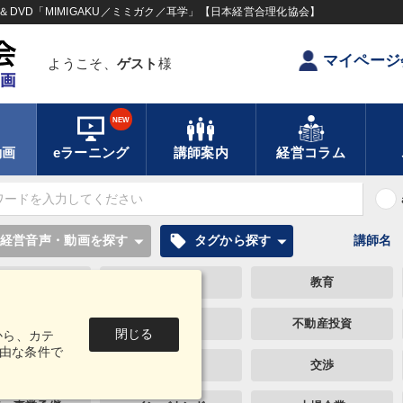
DVD「MIMIGAKU／ミミガク／耳学」【日本経営合理化協会】
マイページ
ようこそ、
ゲスト
様
NEW
動画
eラーニング
講師案内
経営コラム
local_offer
経営音声・動画を探す
タグから探す
講師名
金利
広報・PR
教育
新技術
大竹愼一
不動産投資
閉じる
から、カテ
由な条件で
会社を守る
資産運用
交渉