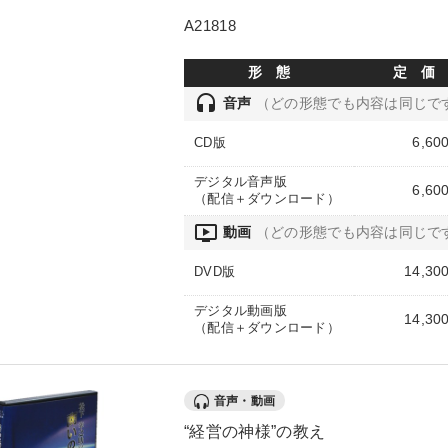
A21818
形 態
定 価
headset
音声
（どの形態でも内容は同じで
6,60
CD版
デジタル音声版
6,60
（配信＋ダウンロード）
ondemand_video
動画
（どの形態でも内容は同じで
14,30
DVD版
デジタル動画版
14,30
（配信＋ダウンロード）
音声・動画
“経営の神様”の教え