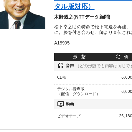
タル版対応）
木野親之(NTTデータ顧問)
松下幸之助の特命で松下電送を再建。
に。膝を付き合わせ、師より直伝され
A19905
形 態
定 価
headset
音声
（どの形態でも内容は同じで
6,60
CD版
デジタル音声版
6,60
（配信＋ダウンロード）
ondemand_video
動画
26,18
ビデオテープ