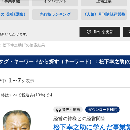
続・事業承継
インバウンド
上場企業
者の《講話選集》
売れ筋ランキング
《人気》月刊講話経営塾
refresh
cl
条件を更新
更新いただけます。
：松下幸之助] "の検索結果
[タグ・キーワードから探す（キーワード）：松下幸之助]の
件
1～7
中
を表示
格はすべて税込み(10%)です
音声・動画
ダウンロード対応
経営の神様との経営問答
松下幸之助に学んだ事業繁