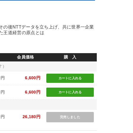
その後NTTデータを立ち上げ、共に世界一企業
た王道経営の原点とは
会員価格
購 入
す）
0円
6,600円
カートに
入れる
0円
6,600円
カートに
入れる
0円
26,180円
完売しました