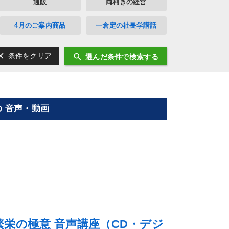
通販
両利きの経営
4月のご案内商品
一倉定の社長学講話
ear
search
条件をクリア
選んだ条件で検索する
 音声・動画
栄の極意 音声講座（CD・デジ