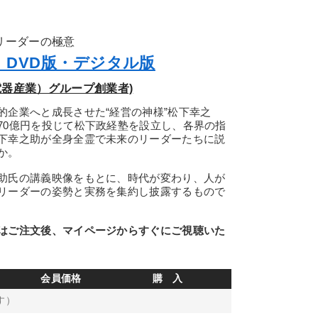
リーダーの極意
DVD版・デジタル版
電器産業）グループ創業者)
的企業へと成長させた“経営の神様”松下幸之
70億円を投じて松下政経塾を設立し、各界の指
下幸之助が全身全霊で未来のリーダーたちに説
か。
助氏の講義映像をもとに、時代が変わり、人が
リーダーの姿勢と実務を集約し披露するもので
はご注文後、マイページからすぐにご視聴いた
会員価格
購 入
す）