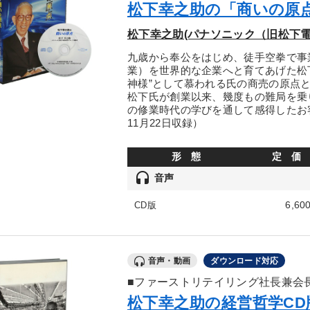
松下幸之助の「商いの原点
松下幸之助(パナソニック（旧松下
九歳から奉公をはじめ、徒手空拳で事
業）を世界的な企業へと育てあげた松
神様”として慕われる氏の商売の原点
松下氏が創業以来、幾度もの難局を乗
の修業時代の学びを通して感得したお客
11月22日収録）
形 態
定 価
headset
音声
6,60
CD版
音声・動画
ダウンロード対応
■ファーストリテイリング社長兼会
松下幸之助の経営哲学C