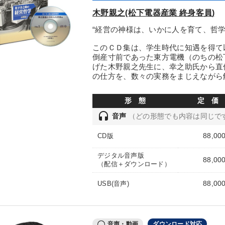
木野親之(松下電器産業 終身客員)
“経営の神様は、いかに人を育て、哲
このＣＤ集は、学生時代に知遇を得て
倒産寸前であった東方電機（のちの松
げた木野親之先生に、幸之助氏から直
の仕方を、数々の実務をまじえながら
形 態
定 価
headset
音声
（どの形態でも内容は同じで
88,00
CD版
デジタル音声版
88,00
（配信＋ダウンロード）
88,00
USB(音声)
音声・動画
ダウンロード対応