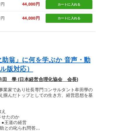
0円
44,000円
カートに
入れる
0円
44,000円
カートに
入れる
之助翁」に何を学ぶか 音声・動
タル版対応）
牟田 學 (日本経営合理化協会 会長)
事業家であり社長専門コンサルタント牟田學の
え掴んだトップとしての生き方、経営思想を基
教え
させたのか
 ●王道の経営
之助との叱られ問答…