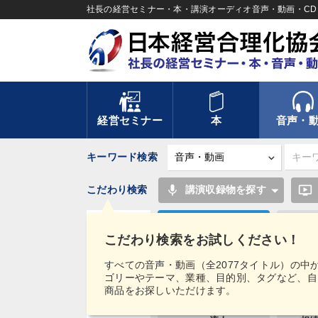
社長の経営セミナー・本・講演オーディオ音声・動画・CD＆
経営セミナー
本
音声・
キーワード検索
mic
ondemand_video
こだわり検索
講演収録物を探す
松下幸之助
こだわり検索をお試しください！
人事戦略
タグ・
すべての音声・動画（全2077タイトル）の中
キーワード
ゴリーやテーマ、業種、目的別、タグなど、自
井上和弘
商品をお探しいただけます。