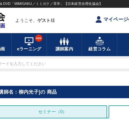
DVD「MIMIGAKU／ミミガク／耳学」【日本経営合理化協会】
マイページ
ようこそ、
ゲスト
様
NEW
動画
eラーニング
講師案内
経営コラム
[講師名：柳内光子]の 商品
セミナー（0）