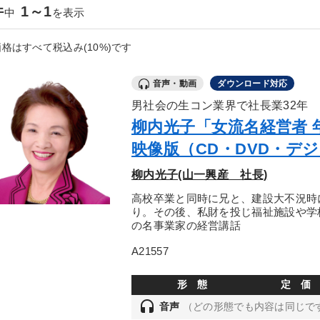
件
1～1
中
を表示
格はすべて税込み(10%)です
音声・動画
ダウンロード対応
男社会の生コン業界で社長業32年
柳内光子「女流名経営者 
映像版（CD・DVD・デ
柳内光子(山一興産 社長)
高校卒業と同時に兄と、建設大不況時
り。その後、私財を投じ福祉施設や学
の名事業家の経営講話
A21557
形 態
定 価
headset
音声
（どの形態でも内容は同じで