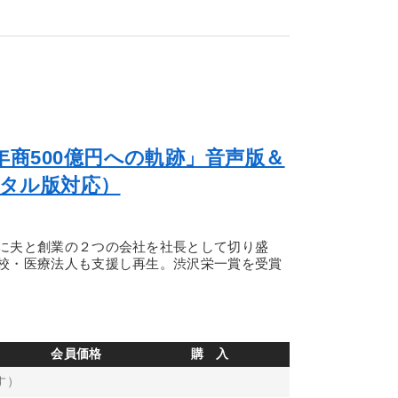
年商500億円への軌跡」音声版＆
ジタル版対応）
に夫と創業の２つの会社を社長として切り盛
校・医療法人も支援し再生。渋沢栄一賞を受賞
会員価格
購 入
す）