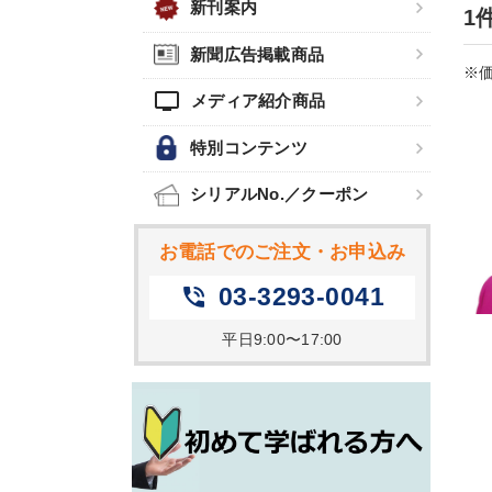
新刊案内
1
新聞広告掲載商品
※価
tv
メディア紹介商品
特別コンテンツ
シリアルNo.／クーポン
お電話でのご注文・お申込み
03-3293-0041
phone_in_talk
平日9:00〜17:00