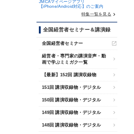
JMCAマイページアプリ
【iPhone/Android対応】のご案内
keyboard_arrow_right
特集一覧を見る
全国経営者セミナー＆講演録
全国経営者セミナー
経営者・専門家の講演音声・動
画で学ぶミミガク一覧
【最新】152回 講演収録物
151回 講演収録物・デジタル
150回 講演収録物・デジタル
149回 講演収録物・デジタル
148回 講演収録物・デジタル