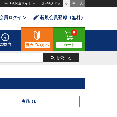
JMCAの関連サイト
文字の大きさ
小
中
大
会員ログイン
新規会員登録（無料）
0
ご案内
初めての方へ
カート
search
検索する
商品（1）