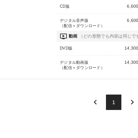
6,60
CD版
6,60
デジタル音声版
（配信＋ダウンロード）
ondemand_video
動画
（どの形態でも内容は同じで
14,30
DVD版
14,30
デジタル動画版
（配信＋ダウンロード）
keyboard_arrow_left
keyboard_arrow_right
1