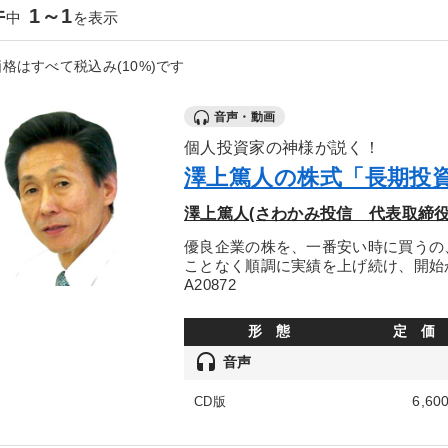
件
1～1
中
を表示
格はすべて税込み(10%)です
音声・動画
個人投資家の神様が説く！
澤上篤人の株式「長期投
澤上篤人(さわかみ投信 代表取締役
優良企業の株を、一番安い時に買うの
ことなく順調に実績を上げ続け、開始か
A20872
形 態
定 価
headset
音声
6,60
CD版