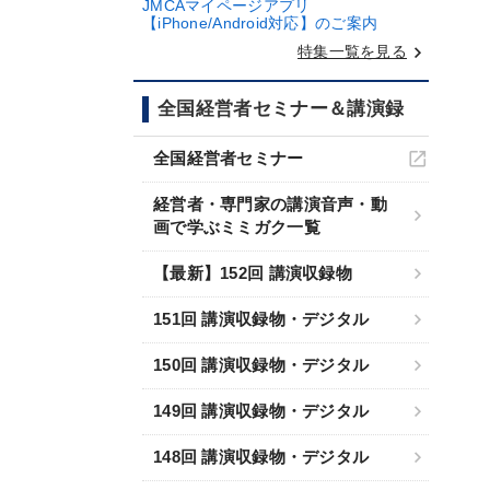
JMCAマイページアプリ
【iPhone/Android対応】のご案内
keyboard_arrow_right
特集一覧を見る
全国経営者セミナー＆講演録
全国経営者セミナー
経営者・専門家の講演音声・動
画で学ぶミミガク一覧
【最新】152回 講演収録物
151回 講演収録物・デジタル
150回 講演収録物・デジタル
149回 講演収録物・デジタル
148回 講演収録物・デジタル