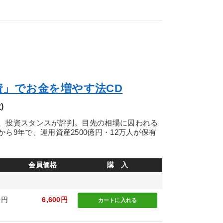
資」でお金を増やす法CD
)
、投資スタンスが評判。目先の相場に囚われる
ら9年で、運用資産2500億円・12万人が保有
会員価格
購 入
0円
6,600円
カートに
入れる