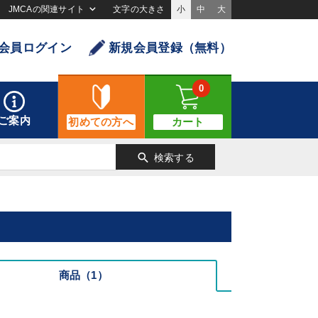
JMCAの関連サイト
文字の大きさ
小
中
大
会員ログイン
新規会員登録（無料）
0
ご案内
初めての方へ
カート
search
検索する
商品（1）