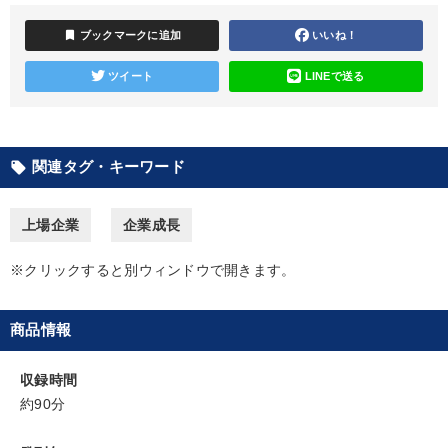
bookmark
ブックマークに追加
いいね！
改善・生産性向上
経営戦略・経営実務
ツイート
LINEで送る
「利上げ時代の最新・銀行対策」＋「不動産市況予測」＋「市場
予測と株式投資」最新刊
《強い財務を実践する経営者》講話４選
関連タグ・キーワード
local_offer
経済・景気・相場予測
上場企業
企業成長
全国経営者セミナー収録〈売れ筋・人気ランキング〉＆新刊・好
評講話
※クリックすると別ウィンドウで開きます。
最新トレンドと時代の潮流を押さえる
【1月】音声・映像
147回春季大会
【3月】音声・映像
商品情報
歴史・古典に学ぶ実務講話
マーケティング
収録時間
約90分
目的別