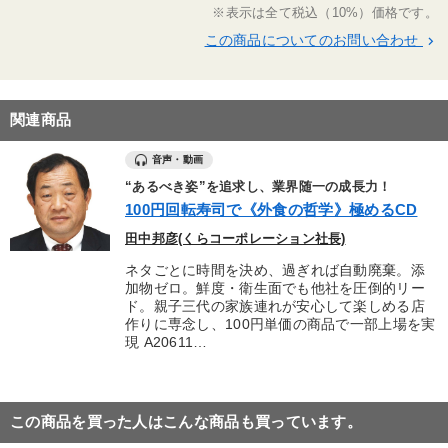
※表示は全て税込（10%）価格です。
この商品についてのお問い合わせ
keyboard_arrow_right
関連商品
音声・動画
“あるべき姿”を追求し、業界随一の成長力！
100円回転寿司で《外食の哲学》極めるCD
田中邦彦(くらコーポレーション社長)
ネタごとに時間を決め、過ぎれば自動廃棄。添
加物ゼロ。鮮度・衛生面でも他社を圧倒的リー
ド。親子三代の家族連れが安心して楽しめる店
作りに専念し、100円単価の商品で一部上場を実
現 A20611…
この商品を買った人はこんな商品も買っています。