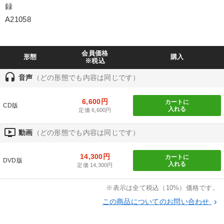
録
製造業
卸売・小売・飲食業
建設・不動産業
A21058
IT・サービス・金融業
コンサルタント
専門家
会員価格
形態
購入
※税込
キーワード
headset
音声
（どの形態でも内容は同じです）
海外の成功事例
企業文化
MBA
デザイン
6,600円
カートに
CD版
入れる
定価 6,600円
労務問題・リスク対策
井上和弘
ondemand_video
動画
（どの形態でも内容は同じです）
※「更新」を押すと「テーマ」「キーワード」を更新いただけます。
14,300円
カートに
DVD版
入れる
定価 14,300円
経営音声・動画を探す
ondemand_video
refresh
更新する
全国経営者セミナー収録物以外の経営教材（全761タイトル）からお探
※表示は全て税込（10%）価格です。
しいただけます
この商品についてのお問い合わせ
keyboard_arrow_right
カテゴリー