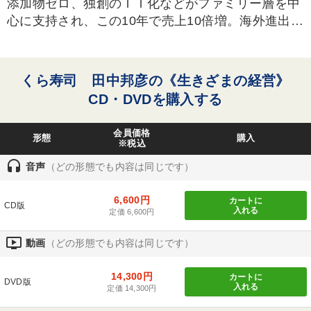
添加物ゼロ、独創のＩＴ化などがファミリー層を中
心に支持され、この10年で売上10倍増。海外進出に
タグ・キーワード
も着手。売上645億円。東証一部上場
マーケティング
お金の授業
IT・デジタル活用
くら寿司 田中邦彦の《生きざまの経営》
プロ経営者
仕事術・ビジネスハック
株式投資
CD・DVDを購入する
リピート
海外の成功事例
一流人
歴史に学ぶ
会員価格
形態
購入
※税込
生き方の指針
不動産投資
思考法
企業文化
採用
headset
音声
（どの形態でも内容は同じです）
労務問題・リスク対策
会長
ビジネスモデル
6,600円
カートに
CD版
企業再建
ベンチャー
相続・事業承継
入れる
定価 6,600円
ondemand_video
多角化・新規事業
ブランディング
モチベーション
動画
（どの形態でも内容は同じです）
14,300円
カートに
※「更新」を押すと「タグ・キーワード」を更新いただけます。
DVD版
入れる
定価 14,300円