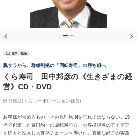
優秀各社の智恵と戦略
事業家のロマンと経営
若手異才経営者の発想
専門家のアドバイス
リーダーの器量を学ぶ
テーマ
音声・動画
脱サラから、群雄割拠の「回転寿司」の勝ち組へ
経済・景気・相場予測
【2026年7月】音声・映像ご案内商品
くら寿司 田中邦彦の《生きざまの経
【最新刊】時代を超える経営150の言葉＋社長のスピーチ・話材
集２タイトル
営》CD・DVD
【3月】音声・映像
大竹愼一書籍
田中邦彦
(くらコーポレーション社長)
《強い財務を実践する経営者》講話４選
お客様が求めるもの、その原理原則を忘れてはならない。15
坪で創業した百円均一の回転寿司を、お客様視点のアイデア
業種
を続々と投入し大繁盛チェーンへ導いた、真摯な経営の実践