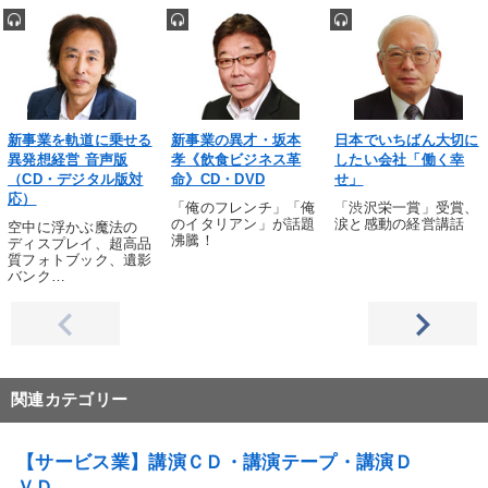
新事業を軌道に乗せる
新事業の異才・坂本
日本でいちばん大切に
異発想経営 音声版
孝《飲食ビジネス革
したい会社「働く幸
（CD・デジタル版対
命》CD・DVD
せ」
応）
「俺のフレンチ」「俺
「渋沢栄一賞」受賞、
のイタリアン」が話題
涙と感動の経営講話
空中に浮かぶ魔法の
沸騰！
ディスプレイ、超高品
質フォトブック、遺影
バンク…
関連カテゴリー
【サービス業】講演ＣＤ・講演テープ・講演Ｄ
ＶＤ