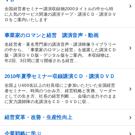
全国経営者セミナー講演収録物2000タイトルの中から特
に人気のサービス関連の講演テープ・講演ＣＤ・講演ＤＶ
Ｄをご案内いたします
事業家のロマンと経営 講演音声・動画
名経営者・著名専門家の講演音声・講演映像ライブラリー
の中から、「事業家のロマンと経営」を披露した講演ＣＤ
版・講演ＤＶＤ版・デジタル版をご案内。 本収録物は、
年2回、3日間に渡り開催される経営...
2010年夏季セミナー収録講演ＣＤ・講演ＤＶＤ
全国より600名以上の社長様にご参加いただいた全国経営
者セミナー。時局のつかみ方、経営戦略と実務、リーダー
としての生き方、社長の経営判断…。会場の迫力そのまま
に実力講師陣の名講演をＣＤ・ＤＶＤに収...
経営変革・改善・生産性向上
企業戦略に学ぶ