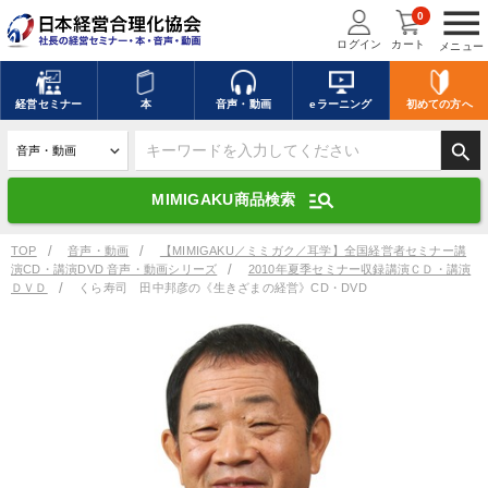
menu
0
ログイン
カート
メニュー
キーワードを入力して探す
edit
経営
セミナー
本
音声・動画
eラーニング
初めての方
へ
search
デジタル版対応のみ検索結果に表示する
manage_search
MIMIGAKU商品検索
search
上記の条件で検索
TOP
音声・動画
【MIMIGAKU／ミミガク／耳学】全国経営者セミナー講
演CD・講演DVD 音声・動画シリーズ
2010年夏季セミナー収録講演ＣＤ・講演
ＤＶＤ
くら寿司 田中邦彦の《生きざまの経営》CD・DVD
講演収録物を探す
mic
refresh
更新する
全国経営者セミナー講演収録物（全1315タイトル）からお探しいただけ
ます
カテゴリー