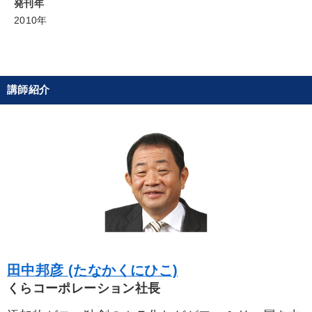
発刊年
2010年
社長の姿勢を学びたい
財務・数字力の向上
経営を改善したい
財務・数字力の向上
組織を強化したい
販売力を強化したい
講師紹介
キーワード
IT・デジタル活用
人事戦略
商品開発
聞き手・作間信司
対談・座談会
SNS活用
※「更新」を押すと「カテゴリー」「目的別」「キーワード」を更新いただけます。
田中邦彦 (たなかくにひこ)
タグから探す
local_offer
refresh
更新する
くらコーポレーション社長
すべての音声・動画（全2076タイトル）からお探しいただけます