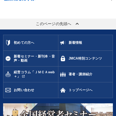
keyboard_arrow_up
このページの先頭へ
初めての方へ
新着情報
新着セミナー・新刊本・音
JMCA特別コンテンツ
声・動画
経営コラム「ＪＭＣＡweb
著者・講師紹介
open_in_new
＋」
お問い合わせ
トップページへ