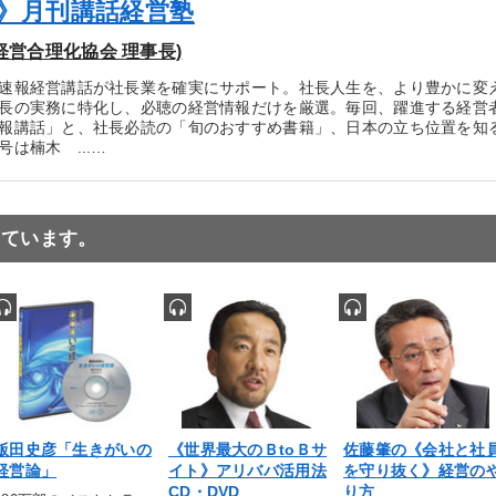
》月刊講話経営塾
経営合理化協会 理事長)
速報経営講話が社長業を確実にサポート。社長人生を、より豊かに変え
長の実務に特化し、必聴の経営情報だけを厳選。毎回、躍進する経営
報講話」と、社長必読の「旬のおすすめ書籍」、日本の立ち位置を知
は楠木 ...…
っています。
飯田史彦「生きがいの
《世界最大のＢtoＢサ
佐藤肇の《会社と社
経営論」
イト》アリババ活用法
を守り抜く》経営の
CD・DVD
り方