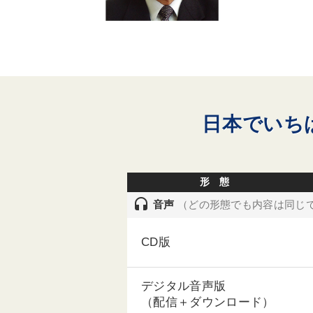
日本でいち
形 態
headset
音声
（どの形態でも内容は同じ
CD版
デジタル音声版
（配信＋ダウンロード）