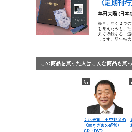
《定期刊行
牟田太陽 (日本
毎月、届く２つの
を迎えた今も、社
えて収録する「速
します。新年特大号
この商品を買った人はこんな商品も買
くら寿司 田中邦彦の
《生きざまの経営》
CD・DVD