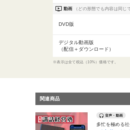
ondemand_video
動画
（どの形態でも内容は同じ
DVD版
デジタル動画版
（配信＋ダウンロード）
※表示は全て税込（10%）価格です。
関連商品
音声・動画
多忙を極める社