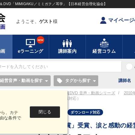
DVD「MIMIGAKU／ミミガク／耳学」【日本経営合理化協会】
マイページ
ようこそ、
ゲスト
様
NEW
動画
eラーニング
講師案内
経営コラム
local_offer
経営音声・動画を探す
タグから探す
講師名
／耳学】全国経営者セミナー講演CD・講演DVD 音声・動画シリーズ
201
声版＆動画版（CD・DVD・デジタル版対応）
閉じる
から、カテ
音声・動画
ダウンロード対応
由な条件で
「渋沢栄一賞」受賞、涙と感動の経