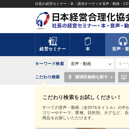
社長の経営セミナー・本・講演オーディオ音声・動画・CD＆
経営セミナー
本
音声・
キーワード検索
mic
ondemand_video
こだわり検索
講演収録物を探す
TOP
音声・動画
【MIMIGAKU／ミミガク
「日本でいちばん大切にしたい会社『働く幸せ』」 音
こだわり検索をお試しください！
すべての音声・動画（全2076タイトル）の中
ゴリーやテーマ、業種、目的別、タグなど、自
商品をお探しいただけます。