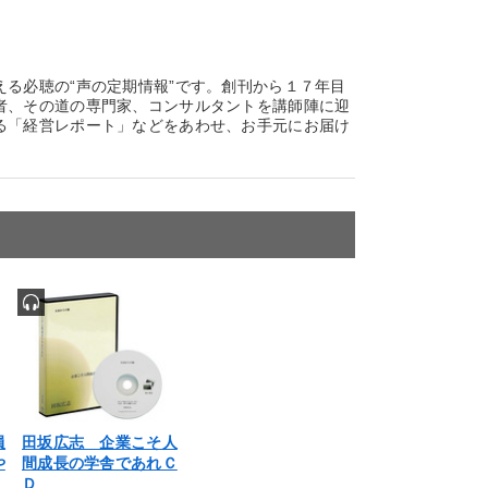
る必聴の“声の定期情報”です。創刊から１７年目
者、その道の専門家、コンサルタントを講師陣に迎
る「経営レポート」などをあわせ、お手元にお届け
員
田坂広志 企業こそ人
や
間成長の学舎であれＣ
Ｄ