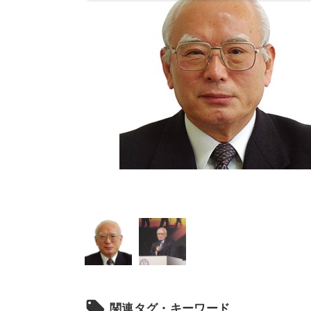
local_offer
関連タグ・キーワード