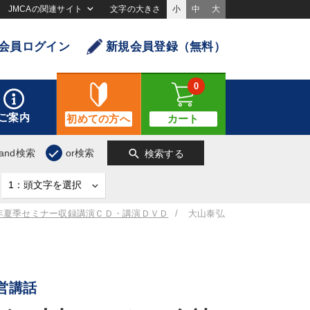
JMCAの関連サイト
文字の大きさ
小
中
大
会員ログイン
新規会員登録（無料）
0
ご案内
初めての方へ
カート
search
and検索
or検索
検索する
0年夏季セミナー収録講演ＣＤ・講演ＤＶＤ
大山泰弘
営講話