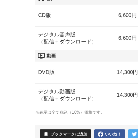
CD版
6,600円
デジタル音声版
6,600円
（配信＋ダウンロード）
ondemand_video
動画
DVD版
14,300
デジタル動画版
14,300
（配信＋ダウンロード）
※表示は全て税込（10%）価格です。
bookmark
ブックマークに追加
いいね！