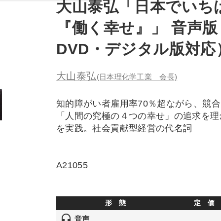
大山泰弘「日本でいち
『働く幸せ』」 音声版
DVD・デジタル版対応
大山泰弘
(日本理化学工業 会長)
知的障がい者雇用率70％超ながら、競
「人間の究極の４つの幸せ」の追求を理
を実践。社会貢献型経営の代名詞
A21055
形 態
定 価
headset
音声