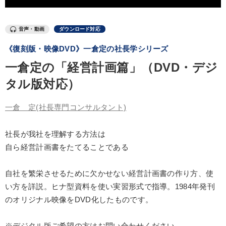
IT・サービス・金融業
コンサルタント
専門家
音声・動画
ダウンロード対応
キーワード
《復刻版・映像DVD》一倉定の社長学シリーズ
一倉定の「経営計画篇」（DVD・デジ
SDGs
広報・PR
SNS活用
金融
海外の成功事例
タル版対応）
松下幸之助
一倉 定
(社長専門コンサルタント)
※「更新」を押すと「テーマ」「キーワード」を更新いただけます。
社長が我社を理解する方法は
自ら経営計画書をたてることである
経営音声・動画を探す
ondemand_video
refresh
更新する
全国経営者セミナー収録物以外の経営教材（全762タイトル）からお探
自社を繁栄させるために欠かせない経営計画書の作り方、使
しいただけます
い方を詳説。ヒナ型資料を使い実習形式で指導。1984年発刊
カテゴリー
のオリジナル映像をDVD化したものです。
※デジタル版ご希望の方はお問い合わせください。