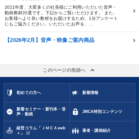
2021年度、大変多くの社長様にご利用いただいた音声・
動画教材20選です。下記からご覧いただけます。 また、
お客様へより良い教材をお届けするため、1分アンケート
にもご協力ください。いただいたお声を、...
【2026年2月】音声・映像ご案内商品
keyboard_arrow_up
このページの先頭へ
初めての方へ
新着情報
新着セミナー・新刊本・音
JMCA特別コンテンツ
声・動画
経営コラム「ＪＭＣＡweb
著者・講師紹介
open_in_new
＋」