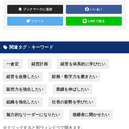
bookmark
ブックマークに追加
いいね！
目的別
ツイート
LINEで送る
経営を改善したい
社員研修を行いたい
発想力を磨きたい
財務・数字力の向上
財務・数字力の向上
関連タグ・キーワード
local_offer
業績を伸ばしたい
一倉定
経営計画
経営を体系的に学びたい
キーワード
経営を改善したい
財務・数字力を磨きたい
株式市場
推薦
プレゼン
ビジネスモデル
販売力を強化したい
業績を伸ばしたい
稲盛和夫
未来先見
組織を強化したい
社長の姿勢を学びたい
※「更新」を押すと「カテゴリー」「目的別」「キーワード」を更新いただけます。
魅力的なリーダーになりたい
後継者に聞かせたい
※クリックすると別ウィンドウで開きます。