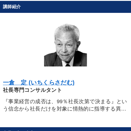
講師紹介
一倉 定 (いちくらさだむ)
社長専門コンサルタント
『事業経営の成否は、99％社長次第で決まる』とい
う信念から社長だけを対象に情熱的に指導する異色
のコンサルタント。
空理空論を嫌い、徹底して“お客様第一主義と経営
現場主義”を標榜する｡社長を小学生のように叱りつ