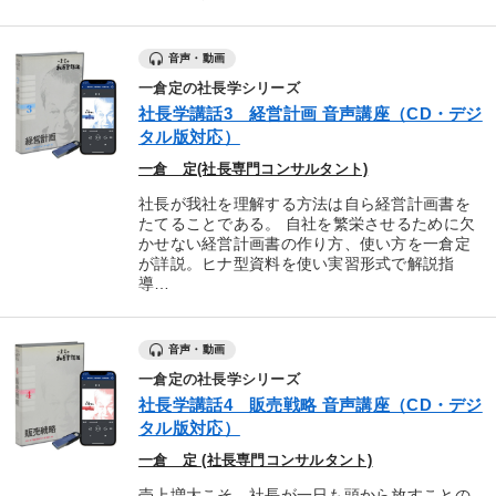
音声・動画
一倉定の社長学シリーズ
社長学講話3 経営計画 音声講座（CD・デジ
タル版対応）
一倉 定(社長専門コンサルタント)
社長が我社を理解する方法は自ら経営計画書を
たてることである。 自社を繁栄させるために欠
かせない経営計画書の作り方、使い方を一倉定
が詳説。ヒナ型資料を使い実習形式で解説指
導…
音声・動画
一倉定の社長学シリーズ
社長学講話4 販売戦略 音声講座（CD・デジ
タル版対応）
一倉 定 (社長専門コンサルタント)
売上増大こそ、社長が一日も頭から放すことの