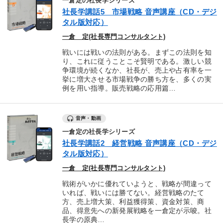
一倉定の社長学シリーズ
社長学講話5 市場戦略 音声講座（CD・デジ
タル版対応）
一倉 定(社長専門コンサルタント)
戦いには戦いの法則がある。まずこの法則を知
り、これに従うことこそ賢明である。激しい競
争環境が続くなか、社長が、売上や占有率を一
挙に増大させる市場戦争の勝ち方を、多くの実
例を用い指導。販売戦略の応用篇…
音声・動画
一倉定の社長学シリーズ
社長学講話2 経営戦略 音声講座（CD・デジ
タル版対応）
一倉 定(社長専門コンサルタント)
戦術がいかに優れていようと、戦略が間違って
いれば、戦いには勝てない。経営戦略のたて
方、売上増大策、利益獲得策、資金対策、商
品、得意先への新発展戦略を一倉定が示唆。社
長学の原典…