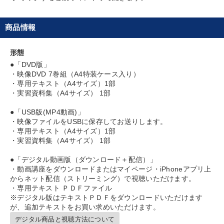
タグから探す
local_offer
refresh
更新する
すべての音声・動画（全2077タイトル）からお探しいただけます
商品情報
タグ・キーワード
形態
●「DVD版」
海外の成功事例
多角化・新規事業
営業力強化
・映像DVD 7巻組（A4特装ケース入り）
・専用テキスト（A4サイズ）1部
・実習資料集（A4サイズ） 1部
プレゼン
話し方
早わかり
通信販売
●「USB版(MP4動画)」
ビジネスモデル
松下幸之助
リベラルアーツ
・映像ファイルをUSBに保存してお送りします。
・専用テキスト（A4サイズ）1部
デザイン
交渉
健康・ウェルビーイング
経済予測
・実習資料集（A4サイズ） 1部
ベンチャー
ドラッカー
スポーツ関係
●「デジタル動画版（ダウンロード＋配信）」
・動画講座をダウンロードまたはマイページ・iPhoneアプリ上
からネット配信（ストリーミング）で視聴いただけます。
インフレ対策・値上げ
運勢・先見
創業者
SDGs
・専用テキスト ＰＤＦファイル
※デジタル版はテキストＰＤＦをダウンロードいただけます
SNS活用
株式投資
金利
が、追加テキストをお買い求めいただけます。
デジタル商品と視聴方法について