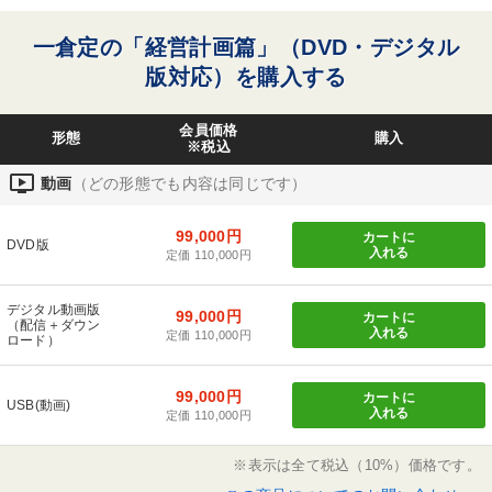
一倉定の「経営計画篇」（DVD・デジタル
版対応）を購入する
会員価格
形態
購入
※税込
ondemand_video
動画
（どの形態でも内容は同じです）
99,000円
カートに
DVD版
入れる
定価 110,000円
デジタル動画版
99,000円
カートに
（配信＋ダウン
入れる
定価 110,000円
ロード）
99,000円
カートに
USB(動画)
入れる
定価 110,000円
※表示は全て税込（10%）価格です。