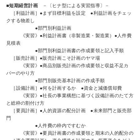
■短期経営計画
－〔ヒナ型による実習指導〕－
［利益計画］●まず目標利益を設定 ●利益計画をチェッ
クする物差し
●部門別利益計画
《実習》●利益計画書（非製造業・製造業）●人件費
見積表
●部門別利益計画書の作成要領と記入手順
［販売計画］●販売計画こそ計画のヤマ場
《実習》●商品別販売計画の作成要領と収益不足カ
バーのやり方
●部門別販売基本計画の作成手順
［設備計画］●何を計画するか ●資金と減価償却費
《実習》●社長の事業構想に基づく設備計画のたて方
と総枠の割付け方
［要員計画］●人的資源の配分計画 ●未来部門と販売部
門
●人件費の枠内ですむか
《実習》●要員計画書の作成要領と期末の人的配分の