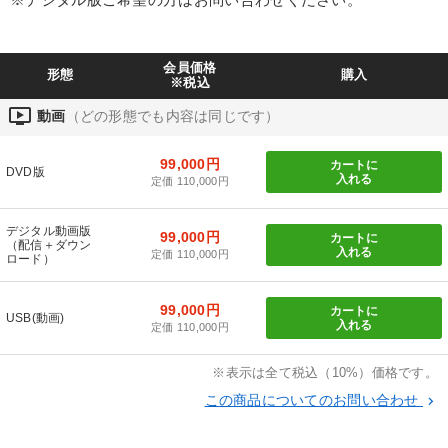
社員が自律的に動き出す組織づくり
【2026年7月】音声・映像ご案内商品
会員価格
形態
購入
※税込
2025年夏季全国経営者セミナー収録講演ＣＤ・講演ＤＶＤ・デジ
タル版（音声／動画ストリーミング・ダウンロード）
ondemand_video
動画
（どの形態でも内容は同じです）
企業戦略に学ぶ
99,000円
カートに
DVD版
入れる
定価 110,000円
オーナー社長の「現場力の経営」＋現場の「儲ける力」をさらに
高める教材２選
デジタル動画版
99,000円
カートに
仕事のスキルと人間力を高める知恵を身につける
（配信＋ダウン
入れる
定価 110,000円
ロード）
営業・社員研修
数字・税務・決算書
【1月】音声・映像
99,000円
カートに
USB(動画)
入れる
歴史・古典に学ぶ実務講話
定価 110,000円
2026年春季全国経営者セミナー収録講演ＣＤ・講演ＤＶＤ・デジ
※表示は全て税込（10%）価格です。
タル版（音声／動画ストリーミング・ダウンロード）
この商品についてのお問い合わせ
keyboard_arrow_right
売上直結の営業力や販売力を獲得する