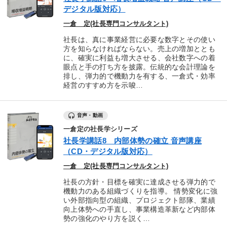
デジタル版対応）
一倉 定(社長専門コンサルタント)
社長は、真に事業経営に必要な数字とその使い
方を知らなければならない。売上の増加ととも
に、確実に利益も増大させる、会社数字への着
眼点と手の打ち方を披露。伝統的な会計理論を
排し、弾力的で機動力を有する、一倉式・効率
経営のすすめ方を示唆…
音声・動画
一倉定の社長学シリーズ
社長学講話8 内部体勢の確立 音声講座
（CD・デジタル版対応）
一倉 定(社長専門コンサルタント)
社長の方針・目標を確実に達成させる弾力的で
機動力のある組織づくりを指導。 情勢変化に強
い外部指向型の組織、プロジェクト部隊、業績
向上体勢への手直し、事業構造革新など内部体
勢の強化のやり方を説く…