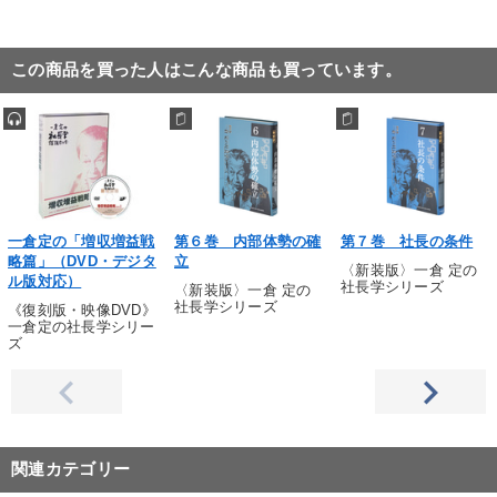
この商品を買った人はこんな商品も買っています。
一倉定の「増収増益戦
第６巻 内部体勢の確
第７巻 社長の条件
略篇」（DVD・デジタ
立
〈新装版〉一倉 定の
ル版対応）
社長学シリーズ
〈新装版〉一倉 定の
社長学シリーズ
《復刻版・映像DVD》
一倉定の社長学シリー
ズ
関連カテゴリー