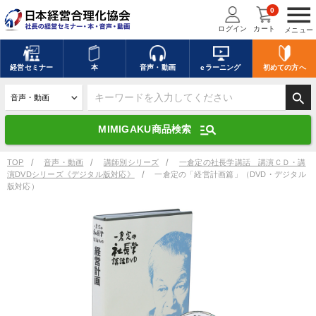
menu
0
ログイン
カート
メニュー
キーワードを入力して探す
edit
経営
セミナー
本
音声・動画
eラーニング
初めての方
へ
search
デジタル版対応のみ検索結果に表示する
manage_search
MIMIGAKU商品検索
search
上記の条件で検索
TOP
音声・動画
講師別シリーズ
一倉定の社長学講話 講演ＣＤ・講
演DVDシリーズ《デジタル版対応》
一倉定の「経営計画篇」（DVD・デジタル
版対応）
講演収録物を探す
mic
refresh
更新する
全国経営者セミナー講演収録物（全1315タイトル）からお探しいただけ
ます
カテゴリー