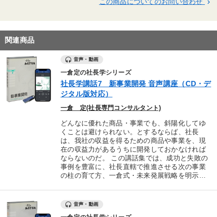
この商品についてのお問い合わせ
keyboard_arrow_right
関連商品
音声・動画
一倉定の社長学シリーズ
社長学講話7 新事業開発 音声講座（CD・デ
ジタル版対応）
一倉 定(社長専門コンサルタント)
どんなに優れた商品・事業でも、斜陽化してゆ
くことは避けられない。とするならば、社長
は、我社の収益を得るための商品や事業を、現
在の収益力があるうちに開発しておかなければ
ならないのだ。 この講話集では、成功と失敗の
事例を豊富に、社長直轄で推進させる次の事業
の柱の育て方、一倉式・未来発展戦略を明示…
音声・動画