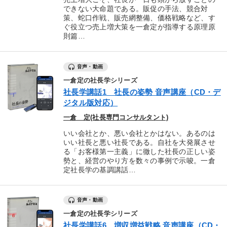
できない大命題である。販促の手法、競合対
策、蛇口作戦、販売網整備、価格戦略など、す
ぐ役立つ売上増大策を一倉定が指導する原理原
則篇…
音声・動画
一倉定の社長学シリーズ
社長学講話1 社長の姿勢 音声講座（CD・デ
ジタル版対応）
一倉 定(社長専門コンサルタント)
いい会社とか、悪い会社とかはない。あるのは
いい社長と悪い社長である。自社を大発展させ
る「お客様第一主義」に徹した社長の正しい姿
勢と、経営のやり方を数々の事例で示唆。一倉
定社長学の基調講話…
音声・動画
一倉定の社長学シリーズ
社長学講話6 増収増益戦略 音声講座（CD・