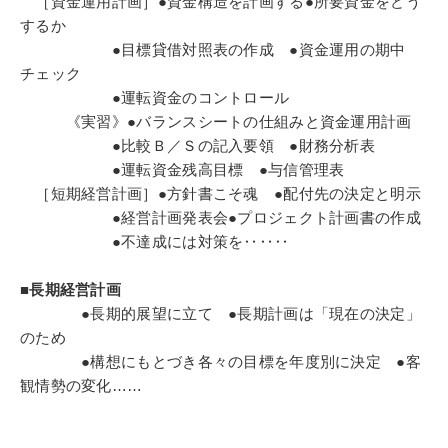
［資金運用計画］●資金構造を計画する●所要資金をどう
するか
●目標貸借対照表の作成 ●資金運用の期中
チェック
●運転資金のコントロール
《実習》●バランスシートの仕組みと資金運用計画
●比較Ｂ／Ｓの記入要領 ●財務分析表
●運転資金残高目標 ●与信管理表
［短期経営計画］●方針書こそ魂 ●配付先の決定と明示
●経営計画発表会●プロジェクト計画書の作成
●不達成には対策を‥‥‥
■長期経営計画
●長期的展望に立て ●長期計画は「現在の決定」
のため
●構想にもとづき各々の目標を年度別に決定 ●客
観情勢の変化……