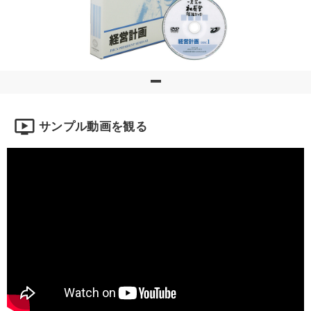
優秀各社の智恵と戦略
事業家のロマンと経営
若手異才経営者の発想
専門家のアドバイス
リーダーの器量を学ぶ
テーマ
ondemand_video
サンプル動画を観る
営業・社員研修
【3月】音声・映像
オーナー社長の「現場力の経営」＋現場の「儲ける力」をさらに
高める教材２選
資産戦略
改善・生産性向上
音声と動画で学ぶ
業種
製造業
卸売・小売・飲食業
建設・不動産業