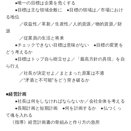
●唯一の目標は企業を危くする
●目標は主な領域全般に ●目標の領域は／市場におけ
る地位
／収益性／革新／生産性／人的資源／物的資源／財
源
／従業員の生活と将来
●チェックできない目標は意味がない ●目標の変更を
どう考えるか
●目標はトップ自ら樹立せよ／「最高方針の具現」を自
ら行え
／社長が決定せよ／まとまった原案は不適
／“矛盾と不可能”をどう突き破るか
■経営計画
●社長は何をしなければならないか／会社全体を考える
●長期計画と短期計画 ●何を計画するか ●仏つくっ
て魂を入れる
《指導》経営計画書の骨組みと作り方の急所