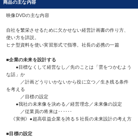
商品の主な内容
ける反面、社長の悩みを共にし、親身になって業績
向上策を練り、幾多の高収益会社を育てる。その厳
映像DVDの主な内容
しく情熱溢れる指導に多くの社長が師と仰ぎ“社長
の教祖”と呼ぶ。
自社を繁栄させるために欠かせない経営計画書の作り方、
これまで指導してきた会社は、大中小5，000余社
使い方を詳説。
ヒナ型資料を使い実習形式で指導。社長の必携の一篇
を超え、あらゆる業種･ 業態に精通。文字通り、我
が国に於ける『社長専門の経営コンサルタント』の
■企業の未来を設計する
第一人者である。1999年3月逝去。
●目標なくして経営なし／先のことは「雲をつかむよう
な話」か
／計画どうりいかないから役に立つ／生き残る条件
を考える
／目標の設定
●我社の未来像を決める／経営理念／未来像の設定
／従業員の将来は‥‥‥
《実例》●超高収益企業を誇るＳ社長の未来設計の考え方
■目標の設定