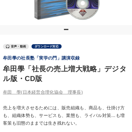
優秀各社の智恵と戦略
事業家のロマンと経営
若手異才経営者の発想
専門家のアドバイス
リーダーの器量を学ぶ
テーマ
音声・動画
ダウンロード対応
牟田學の社長塾「実学の門」講演収録
会社のパフォーマンスを高める講話
【3月】音声・映像
牟田學「社長の売上増大戦略」デジタ
経営戦略・経営実務
ル版・CD版
仕事のスキルと人間力を高める知恵を身につける
牟田 學
(日本経営合理化協会 理事長)
営業・社員研修
147回春季大会
売上を増大させるためには、販売組織も、商品も、仕掛け方
も、組織体勢も、サービスも、業態も、ライバル対策…も増
業種
客策も旧態のままでは生き残れない。