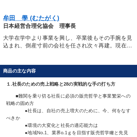
牟田 學 (むたがく)
日本経営合理化協会 理事長
大学在学中より事業を興し、卒業後もその手腕を見
込まれ、倒産寸前の会社を任され次々再建。現在、
自ら創業した５社の社長・会長を兼務。その骨太の
経営思想から実践の経営技術まで、事業の繁栄を情
熱的に指導。魅力的な人柄に数多くの社長が集い、
商品の主な内容
「無門塾」「花伝の会」など幾つもの社長塾を主
宰。まさに社長業「知行合一の人」である。昭和40
１.社長のための売上戦略と28の実戦的な手の打ち方
年、弱冠25歳にして、多くの財界人、専門家のすす
■難関を乗り切る社長に必須の販売哲学と事業繁栄への
めで、経営指導機関である日本経営合理化協会を設
戦略の固め方
立、現在、理事長。
●社長は、自社の売上増大のために、今、何をなす
べきか
●環境の大変化と社長の適応能力は
●地域No.1、業界o.1ｇを目指す販売哲学瞰と先見