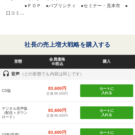
●ＰＯＰ ●パブリシティ ●セミナー・見本市 ●
口コミ…
社長の売上増大戦略を購入する
会員価格
形態
購入
※税込
headset
音声
（どの形態でも内容は同じです）
83,600円
カートに
CD版
入れる
定価 88,000円
デジタル音声版
83,600円
カートに
（配信＋ダウン
入れる
定価 88,000円
ロード）
83,600円
カートに
USB(音声)