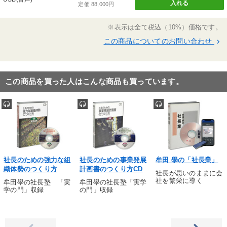
入れる
定価 88,000円
※表示は全て税込（10%）価格です。
この商品についてのお問い合わせ
keyboard_arrow_right
この商品を買った人はこんな商品も買っています。
社長のための強力な組
社長のための事業発展
牟田 學の「社長業」
織体勢のつくり方
計画書のつくり方CD
社長が思いのままに会
社を繁栄に導く
牟田學の社長塾 「実
牟田學の社長塾「実学
学の門」収録
の門」収録