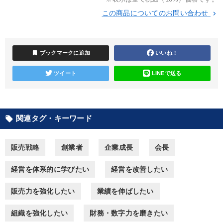
この商品についてのお問い合わせ
keyboard_arrow_right
2025年春季全国経営者セミナー収録講演ＣＤ・講演ＤＶＤ・デジ
タル版（音声／動画ストリーミング・ダウンロード）
148回夏季大会
【5月】音声・映像
井上和弘の財務力UP
bookmark
ブックマークに追加
いいね！
【1月】音声・映像
ツイート
LINEで送る
全国経営者セミナー収録〈売れ筋・人気〉音声＆動画20選
【6月】音声・映像
成功哲学・人間学
関連タグ・キーワード
local_offer
数字・税務・決算書
【3月】音声・映像
販売戦略
創業者
企業成長
会長
最新刊・戦略参謀ChatGPT実戦法と中小企業のDXと講話ご案内
経営を体系的に学びたい
経営を改善したい
「儲けの本質」を突く
販売力を強化したい
業績を伸ばしたい
目的別
組織を強化したい
財務・数字力を磨きたい