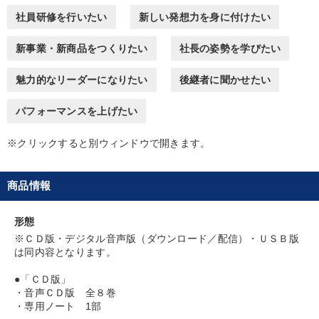
経営を改善したい
財務・数字力の向上
社員研修を行いたい
新しい発想力を身に付けたい
組織を強化したい
パフォーマンス向上
新事業・新商品をつくりたい
社長の姿勢を学びたい
財務・数字力の向上
社長の姿勢を学びたい
魅力的なリーダーになりたい
後継者に聞かせたい
パフォーマンスを上げたい
キーワード
※クリックすると別ウィンドウで開きます。
繁盛
プレゼン
営業力強化
仕事術・ビジネスハック
商品情報
ビジネスモデル
資産運用
形態
※「更新」を押すと「カテゴリー」「目的別」「キーワード」を更新いただけます。
※ＣＤ版・デジタル音声版（ダウンロード／配信）・ＵＳＢ版
は同内容となります。
タグから探す
local_offer
refresh
更新する
●「ＣＤ版」
すべての音声・動画（全2076タイトル）からお探しいただけます
・音声ＣＤ版 全８巻
・専用ノート 1部