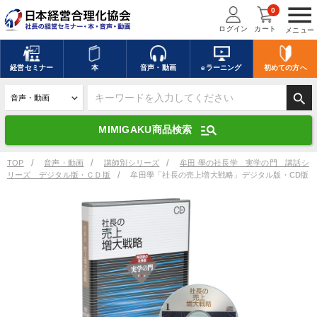
menu
0
ログイン
カート
メニュー
キーワードを入力して探す
edit
経営
セミナー
本
音声・動画
eラーニング
初めての方
へ
search
デジタル版対応のみ検索結果に表示する
manage_search
MIMIGAKU商品検索
search
上記の条件で検索
TOP
音声・動画
講師別シリーズ
牟田 學の社長学 実学の門 講話シ
リーズ デジタル版・ＣＤ版
牟田學「社長の売上増大戦略」デジタル版・CD版
講演収録物を探す
mic
refresh
更新する
全国経営者セミナー講演収録物（全1315タイトル）からお探しいただけ
ます
カテゴリー