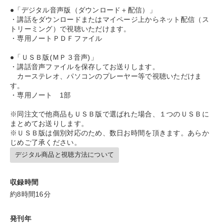
タグ・キーワード
●「デジタル音声版（ダウンロード＋配信）」
・講話をダウンロードまたはマイページ上からネット配信（ス
トリーミング）で視聴いただけます。
一流人
会社を守る
モノづくり
・専用ノートＰＤＦファイル
テレビ・ネットで話題
販売戦略
プレゼン
未来先見
●「ＵＳＢ版(ＭＰ３音声)」
・講話音声ファイルを保存してお送りします。
生産性向上
通販
老舗企業
井上和弘
カーステレオ、パソコンのプレーヤー等で視聴いただけま
す。
・専用ノート 1部
マーケティング
株式投資
経済予測
伝統・文化
※同注文で他商品もＵＳＢ版で選ばれた場合、１つのＵＳＢに
相続・事業承継
AI
ブランディング
両利きの経営
まとめてお送りします。
※ＵＳＢ版は個別対応のため、数日お時間を頂きます。あらか
入門篇
仕組み
感動講話
繁盛
資産保全
じめご了承ください。
デジタル商品と視聴方法について
※「更新」を押すと「タグ・キーワード」を更新いただけます。
収録時間
約8時間16分
発刊年