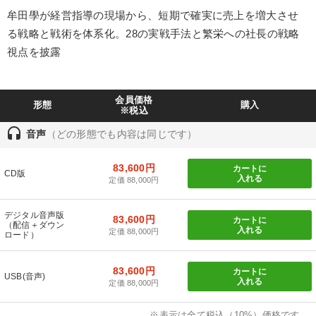
製造業
卸売・小売・飲食業
建設・不動産業
牟田學が経営指導の現場から、短期で確実に売上を増大させ
る戦略と戦術を体系化。28の実戦手法と繁栄への社長の戦略
IT・サービス・金融業
コンサルタント
専門家
視点を披露
キーワード
会員価格
形態
購入
※税込
デジタルマーケティング
教育
トレンド
早わかり
headset
音声
（どの形態でも内容は同じです）
老舗企業
対談・座談会
83,600円
カートに
CD版
入れる
定価 88,000円
※「更新」を押すと「テーマ」「キーワード」を更新いただけます。
デジタル音声版
83,600円
カートに
（配信＋ダウン
経営音声・動画を探す
ondemand_video
refresh
入れる
更新する
定価 88,000円
ロード）
全国経営者セミナー収録物以外の経営教材（全761タイトル）からお探
しいただけます
83,600円
カートに
USB(音声)
入れる
定価 88,000円
カテゴリー
※表示は全て税込（10%）価格です。