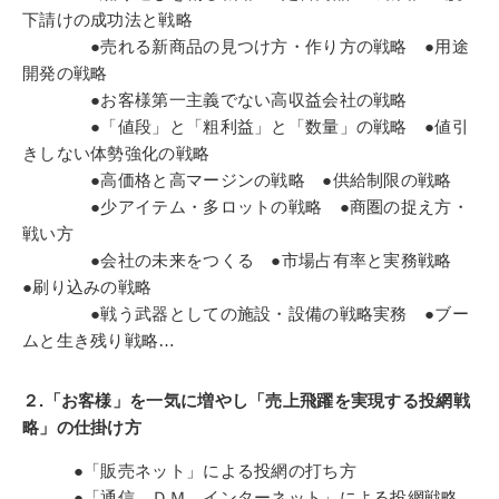
下請けの成功法と戦略
●売れる新商品の見つけ方・作り方の戦略 ●用途
開発の戦略
●お客様第一主義でない高収益会社の戦略
●「値段」と「粗利益」と「数量」の戦略 ●値引
きしない体勢強化の戦略
●高価格と高マージンの戦略 ●供給制限の戦略
●少アイテム・多ロットの戦略 ●商圏の捉え方・
戦い方
●会社の未来をつくる ●市場占有率と実務戦略
●刷り込みの戦略
●戦う武器としての施設・設備の戦略実務 ●ブー
ムと生き残り戦略…
２.「お客様」を一気に増やし「売上飛躍を実現する投網戦
略」の仕掛け方
●「販売ネット」による投網の打ち方
●「通信、ＤＭ、インターネット」による投網戦略