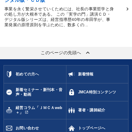
ジタル版・ＣＤ版
事業を永く繁栄させていくためには、社長の事業哲学と身
の処し方が大根本である。 この「実学の門」講演ＣＤ・
デジタル版シリーズは、経営指導歴40年の牟田学が、事
業発展の原理原則を学ぶために、数多くの...
keyboard_arrow_up
このページの先頭へ
初めての方へ
新着情報
新着セミナー・新刊本・音
JMCA特別コンテンツ
声・動画
経営コラム「ＪＭＣＡweb
著者・講師紹介
open_in_new
＋」
お問い合わせ
トップページへ