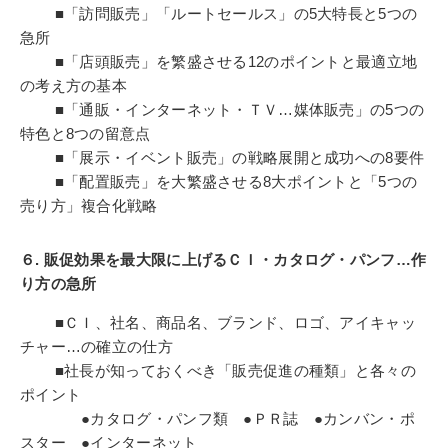
■「訪問販売」「ルートセールス」の5大特長と5つの
急所
■「店頭販売」を繁盛させる12のポイントと最適立地
の考え方の基本
■「通販・インターネット・ＴＶ…媒体販売」の5つの
特色と8つの留意点
■「展示・イベント販売」の戦略展開と成功への8要件
■「配置販売」を大繁盛させる8大ポイントと「5つの
売り方」複合化戦略
６. 販促効果を最大限に上げるＣＩ・カタログ・パンフ…作
り方の急所
■ＣＩ、社名、商品名、ブランド、ロゴ、アイキャッ
チャー…の確立の仕方
■社長が知っておくべき「販売促進の種類」と各々の
ポイント
●カタログ・パンフ類 ●ＰＲ誌 ●カンバン・ポ
スター ●インターネット