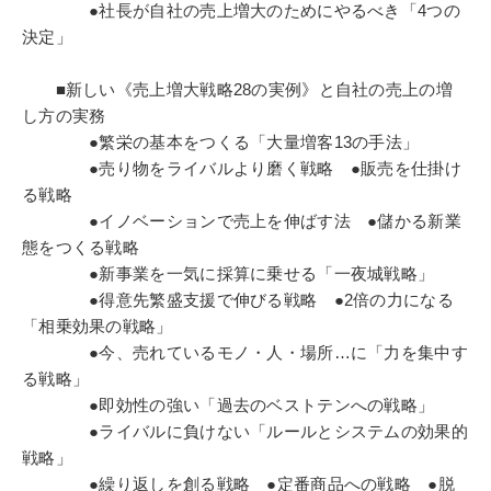
●社長が自社の売上増大のためにやるべき「4つの
決定」
■新しい《売上増大戦略28の実例》と自社の売上の増
し方の実務
●繁栄の基本をつくる「大量増客13の手法」
●売り物をライバルより磨く戦略 ●販売を仕掛け
る戦略
●イノベーションで売上を伸ばす法 ●儲かる新業
態をつくる戦略
●新事業を一気に採算に乗せる「一夜城戦略」
●得意先繁盛支援で伸びる戦略 ●2倍の力になる
「相乗効果の戦略」
●今、売れているモノ・人・場所…に「力を集中す
る戦略」
●即効性の強い「過去のベストテンへの戦略」
●ライバルに負けない「ルールとシステムの効果的
戦略」
●繰り返しを創る戦略 ●定番商品への戦略 ●脱