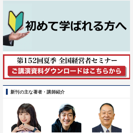
タグから探す
local_offer
refresh
更新する
すべての音声・動画（全2077タイトル）からお探しいただけます
タグ・キーワード
感動講話
不動産
DX
SDGs
井上和弘
思考法
ドラッカー
モチベーション
ベンチャー
未来先見
ビジネスモデル
広報・PR
心を磨く
伝統・文化
サービス
聞き手・作間信司
AI
対談・座談会
新刊の主な著者・講師紹介
モノづくり
リベラルアーツ
イノベーション
中村天風
労務問題・リスク対策
金融
※「更新」を押すと「タグ・キーワード」を更新いただけます。