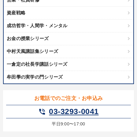
目的別
資産戦略
成功哲学・人間学・メンタル
販売力を強化したい
社長の姿勢を学びたい
お金の授業シリーズ
業績を伸ばしたい
新事業・新商品づくり
中村天風講話集シリーズ
後継者に聞かせたい
パフォーマンス向上
一倉定の社長学講話シリーズ
キーワード
牟田學の実学の門シリーズ
井上和弘
インバウンド
推薦
伝統・文化
入門篇
お電話でのご注文・お申込み
ベンチャー
03-3293-0041
phone_in_talk
※「更新」を押すと「カテゴリー」「目的別」「キーワード」を更新いただけます。
平日9:00〜17:00