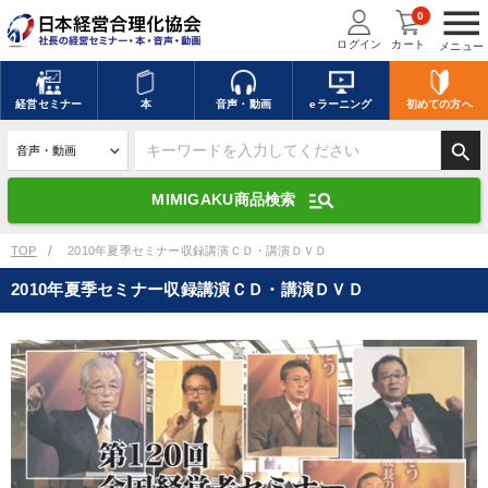
menu
0
ログイン
カート
メニュー
キーワードを入力して探す
edit
経営
セミナー
本
音声・動画
eラーニング
初めての方
へ
search
デジタル版対応のみ検索結果に表示する
manage_search
MIMIGAKU商品検索
search
上記の条件で検索
TOP
2010年夏季セミナー収録講演ＣＤ・講演ＤＶＤ
2010年夏季セミナー収録講演ＣＤ・講演ＤＶＤ
講演収録物を探す
mic
refresh
更新する
全国経営者セミナー講演収録物（全1315タイトル）からお探しいただけ
ます
カテゴリー