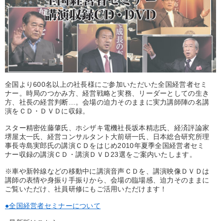
優秀各社の智恵と戦略
事業家のロマンと経営
若手異才経営者の発想
専門家のアドバイス
リーダーの器量を学ぶ
テーマ
全国より600名以上の社長様にご参加いただいた全国経営者セミ
ナー。時局のつかみ方、経営戦略と実務、リーダーとしての生き
方、社長の経営判断…。会場の迫力そのままに実力講師陣の名講
全国経営者セミナー収録〈売れ筋・人気ランキング〉＆新刊・好
演をＣＤ・ＤＶＤに収録。
評講話
スター精密佐藤肇氏、ホシザキ電機社長坂本精志氏、経済評論家
歴史・古典に学ぶ実務講話
堺屋太一氏、経営コンサルタント大前研一氏、日本総合研究所理
事長寺島実郎氏の講演ＣＤをはじめ2010年夏季全国経営者セミ
社員が自律的に動き出す組織づくり
ナー収録の講演ＣＤ・講演ＤＶＤ23選をご案内いたします。
※車や新幹線などの移動中に講演音声ＣＤを、講演映像ＤＶＤは
【2026年7月】音声・映像ご案内商品
資産戦略
講師の表情や身振り手振りから、会場の臨場感、迫力そのままに
ご覧いただけ、社員研修にもご活用いただけます！
148回夏季大会
●全国経営者セミナーについて