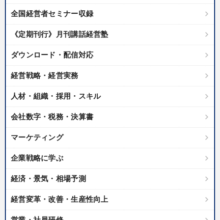
全国経営者セミナー収録
カテゴリー
《定期刊行》月刊講話経営塾
オーナー社長の「現場力の経営」＋現場の「儲ける力」をさらに
高める教材２選
ダウンロード・配信対応
数字・税務・決算書
《強い財務を実践する経営者》講話４選
経営戦略・経営実務
資産戦略
経営戦略・経営実務
人材・組織・採用・スキル
最新刊・戦略参謀ChatGPT実戦法と中小企業のDXと講話ご案内
会社数字・税務・決算書
148回夏季大会
最新技術・トレンド
マーケティング
【最新刊】精神科医・和田秀樹の「老いない力」＋健康な社長と
企業戦略に学ぶ
会社をつくる厳選講話
経済・景気・相場予測
2025年春季全国経営者セミナー収録講演ＣＤ・講演ＤＶＤ・デジ
タル版（音声／動画ストリーミング・ダウンロード）
経営変革・改善・生産性向上
「儲けの本質」を突く
147回春季大会
営業・社員研修