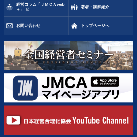
経営コラム「ＪＭＣＡweb
著者・講師紹介
open_in_new
＋」
お問い合わせ
トップページへ