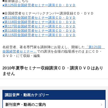
■最新版はこちら
業種
●第125回全国経営者セミナー講演ＣＤ・ＤＶＤ
■全国経営者セミナーバックナンバー講演収録ＣＤ・ＤＶＤ
製造業
卸売・小売・飲食業
建設・不動産業
●第119回全国経営者セミナー講演ＣＤ・ＤＶＤ
●第118回全国経営者セミナー講演ＣＤ・ＤＶＤ
●第117回全国経営者セミナー講演ＣＤ・ＤＶＤ
IT・サービス・金融業
コンサルタント
専門家
●第116回全国経営者セミナー講演ＣＤ・ＤＶＤ
●第115回全国経営者セミナー講演ＣＤ・ＤＶＤ
キーワード
名経営者、著名専門家を講師陣にお迎えし、開催した
「第121回
全国経営者セミナー」
での講演を会場の臨場感そのままにＣＤ・
インフレ対策・値上げ
上場企業
リベラルアーツ
ＤＶＤ・にて収録・編集
中小企業
一流人
新技術
2010年夏季セミナー収録講演ＣＤ・講演ＤＶＤはあり
ません
※「更新」を押すと「テーマ」「キーワード」を更新いただけます。
経営音声・動画を探す
ondemand_video
refresh
更新する
講話音声・動画カテゴリー
全国経営者セミナー収録物以外の経営教材（全762タイトル）からお探
新刊音声・動画のご案内
しいただけます