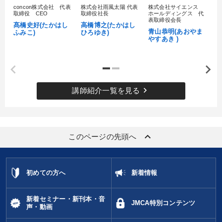
concon株式会社 代表
株式会社雨風太陽 代表
株式会社サイエンス
髙
取締役 CEO
取締役社長
ホールディングス 代
村
表取締役会長
髙橋史好(たかはし
高橋博之(たかはし
し
青山恭明(あおやま
ふみこ)
ひろゆき)
やすあき )
keyboard_arrow_right
講師紹介一覧を見る
keyboard_arrow_up
このページの先頭へ
初めての方へ
新着情報
新着セミナー・新刊本・音
JMCA特別コンテンツ
声・動画