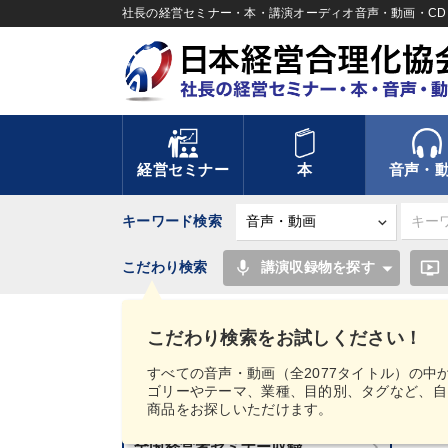
社長の経営セミナー・本・講演オーディオ音声・動画・CD＆
経営セミナー
本
音声・
キーワード検索
mic
ondemand_video
こだわり検索
講演収録物を探す
TOP
【2025年2月】音声・映像ご案内商品
こだわり検索をお試しください！
講話音声・動画カテゴリー
すべての音声・動画（全2077タイトル）の中
ゴリーやテーマ、業種、目的別、タグなど、自
新刊音声・動画のご案内
商品をお探しいただけます。
【
全国経営者セミナー収録