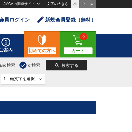
JMCAの関連サイト
文字の大きさ
小
中
大
会員ログイン
新規会員登録（無料）
0
ご案内
初めての方へ
カート
search
and検索
or検索
検索する