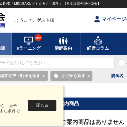
DVD「MIMIGAKU／ミミガク／耳学」【日本経営合理化協会】
マイページ
ようこそ、
ゲスト
様
NEW
動画
eラーニング
講師案内
経営コラム
local_offer
経営音声・動画を探す
タグから探す
講師名
【2025年2月】音声・映像ご案内商品
閉じる
から、カテ
由な条件で
2025年2月】音声・映像ご案内商品はありません