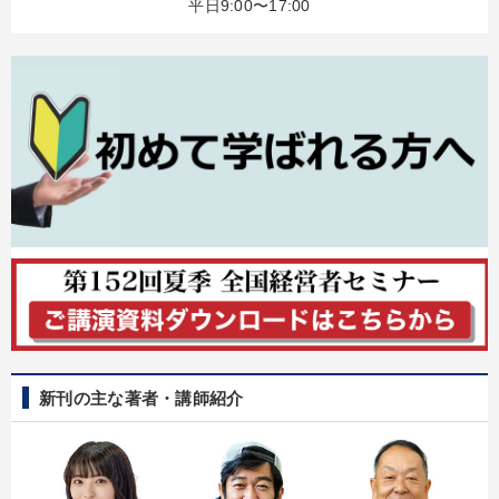
平日9:00〜17:00
【最新刊】精神科医・和田秀樹の「老いない力」＋健康な社長と
会社をつくる厳選講話
【12月】音声・映像
マーケティング
歴史・古典に学ぶ実務講話
【5月】音声・映像
全国経営者セミナー収録〈売れ筋・人気〉音声＆動画20選
【4月】音声・映像
仕事のスキルと人間力を高める知恵を身につける
最新トレンドと時代の潮流を押さえる
音声と動画で学ぶ
井上和弘の財務力UP
新刊の主な著者・講師紹介
目的別