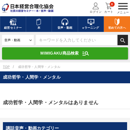
menu
0
ログイン
カート
メニュー
キーワードを入力して探す
edit
経営
セミナー
本
音声・動画
eラーニング
初めての方
へ
search
デジタル版対応のみ検索結果に表示する
manage_search
MIMIGAKU商品検索
search
上記の条件で検索
TOP
成功哲学・人間学・メンタル
成功哲学・人間学・メンタル
講演収録物を探す
mic
refresh
更新する
全国経営者セミナー講演収録物（全1315タイトル）からお探しいただけ
成功哲学・人間学・メンタルはありません
ます
カテゴリー
講話音声・動画カテゴリー