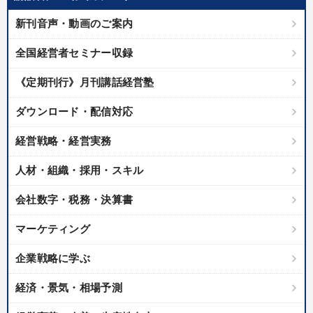
優秀各社の智恵と戦略
事業家のロマンと経営
新刊音声・動画のご案内
若手異才経営者の発想
専門家のアドバイス
全国経営者セミナー収録
リーダーの器量を学ぶ
《定期刊行》月刊講話経営塾
テーマ
ダウンロード・配信対応
経営戦略・経営実務
【3月】音声・映像
社員が自律的に動き出す組織づくり
人材・組織・採用・スキル
経済・景気・相場予測
売上直結の営業力や販売力を獲得する
会社数字・税務・決算書
最新技術・トレンド
経営戦略・経営実務
マーケティング
業種
企業戦略に学ぶ
経済・景気・相場予測
製造業
卸売・小売・飲食業
建設・不動産業