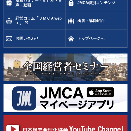
新着セミナー・新刊本・音
タグ・キーワード
JMCA特別コンテンツ
声・動画
経営コラム「ＪＭＣＡweb
異発想
繁盛
資産保全
採用
松下幸之助
教育
著者・講師紹介
open_in_new
＋」
会社を守る
SNS活用
人事戦略
生き方の指針
お問い合わせ
トップページへ
銀行交渉
モチベーション
ランチェスター戦略
リベラルアーツ
マネジメント
リーダーシップ
健康・ウェルビーイング
一倉定
海外の成功事例
通販
中小企業
井上和弘
推薦
賃金制度
※「更新」を押すと「タグ・キーワード」を更新いただけます。