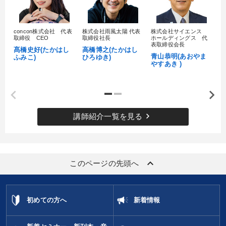
経営を改善したい
財務・数字力の向上
パフォーマンス向上
財務・数字力の向上
concon株式会社 代表
株式会社雨風太陽 代表
株式会社サイエンス
髙
取締役 CEO
取締役社長
ホールディングス 代
村
表取締役会長
髙橋史好(たかはし
高橋博之(たかはし
し
後継者に聞かせたい
組織を強化したい
青山恭明(あおやま
ふみこ)
ひろゆき)
やすあき )
キーワード
企業成長
賃金制度
生き方の指針
会社を守る
keyboard_arrow_right
講師紹介一覧を見る
リーダーシップ
マネジメント
※「更新」を押すと「カテゴリー」「目的別」「キーワード」を更新いただけます。
keyboard_arrow_up
このページの先頭へ
タグから探す
local_offer
refresh
更新する
初めての方へ
新着情報
すべての音声・動画（全2077タイトル）からお探しいただけます