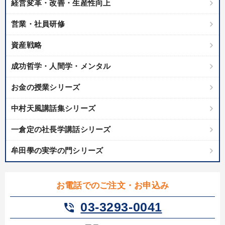
経営変革・改善・生産性向上
IT・サービス・金融業
コンサルタント
専門家
営業・社員研修
キーワード
資産戦略
通販
感動講話
プレゼン
FCビジネス
早わかり
成功哲学・人間学・メンタル
創業者
お金の授業シリーズ
中村天風講話集シリーズ
※「更新」を押すと「テーマ」「キーワード」を更新いただけます。
一倉定の社長学講話シリーズ
経営音声・動画を探す
ondemand_video
refresh
更新する
牟田學の実学の門シリーズ
全国経営者セミナー収録物以外の経営教材（全762タイトル）からお探
しいただけます
お電話でのご注文・お申込み
カテゴリー
03-3293-0041
phone_in_talk
148回夏季大会