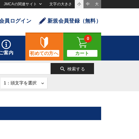
JMCAの関連サイト
文字の大きさ
小
中
大
会員ログイン
新規会員登録（無料）
0
ご案内
初めての方へ
カート
search
検索する