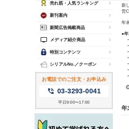
売れ筋・人気ランキング
新
営
新刊案内
年
新聞広告掲載商品
●
tv
メディア紹介商品
特別コンテンツ
シリアルNo.／クーポン
お電話でのご注文・お申込み
03-3293-0041
phone_in_talk
平日9:00〜17:00
年