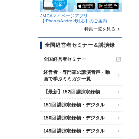
JMCAマイページアプリ
【iPhone/Android対応】のご案内
keyboard_arrow_right
特集一覧を見る
全国経営者セミナー＆講演録
全国経営者セミナー
経営者・専門家の講演音声・動
画で学ぶミミガク一覧
【最新】152回 講演収録物
151回 講演収録物・デジタル
150回 講演収録物・デジタル
149回 講演収録物・デジタル