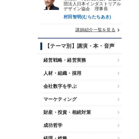
団法人日本インダストリアル
デザイン協会 理事長
村田智明(むらたちあき)
keyboard_arrow_right
講師紹介一覧を見る
【テーマ別】講演・本・音声
経営戦略・経営実務
人材・組織・採用
会社数字を学ぶ
マーケティング
財産・投資・相続対策
成功哲学
経理・総務