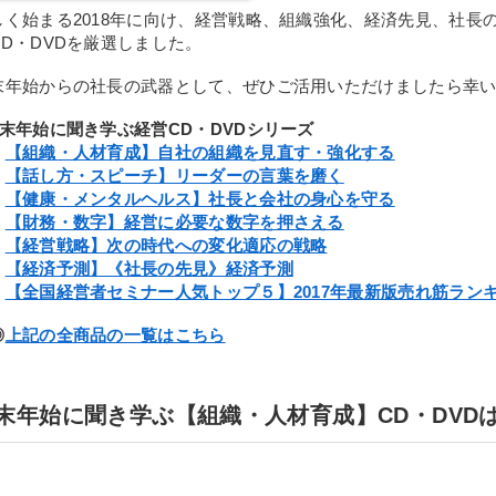
しく始まる2018年に向け、経営戦略、組織強化、経済先見、社長
CD・DVDを厳選しました。
末年始からの社長の武器として、ぜひご活用いただけましたら幸
年末年始に聞き学ぶ経営CD・DVDシリーズ
・
【組織・人材育成】自社の組織を見直す・強化する
・
【話し方・スピーチ】リーダーの言葉を磨く
・
【健康・メンタルヘルス】社長と会社の身心を守る
・
【財務・数字】経営に必要な数字を押さえる
・
【経営戦略】次の時代への変化適応の戦略
・
【経済予測】《社長の先見》経済予測
・
【全国経営者セミナー人気トップ５】2017年最新版売れ筋ラン
◎
上記の全商品の一覧はこちら
末年始に聞き学ぶ【組織・人材育成】CD・DVD