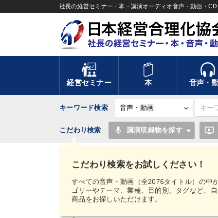
社長の経営セミナー・本・講演オーディオ音声・動画・CD＆
経営セミナー
本
音声・
キーワード検索
mic
ondemand_video
こだわり検索
講演収録物を探す
TOP
年末年始に聞き学ぶ【組織・人材育成】CD・
こだわり検索をお試しください！
サイト総合案内
すべての音声・動画（全2076タイトル）の中
ゴリーやテーマ、業種、目的別、タグなど、自
商品をお探しいただけます。
初めての方へ
激