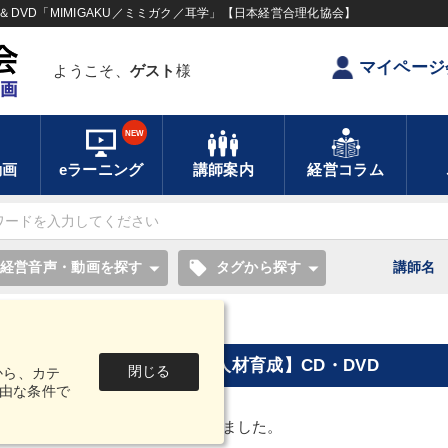
DVD「MIMIGAKU／ミミガク／耳学」【日本経営合理化協会】
マイページ
ようこそ、
ゲスト
様
NEW
動画
eラーニング
講師案内
経営コラム
local_offer
経営音声・動画を探す
タグから探す
講師名
DVD
年末年始に聞き学ぶ【組織・人材育成】CD・DVD
閉じる
から、カテ
由な条件で
動の2017年も残す所わずかとなりました。