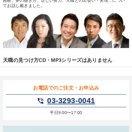
経験、夢の描き方、正しい努力、天職との出会い・実現…につい
優秀各社の智恵と戦略
事業家のロマンと経営
てお話し戴きました。
若手異才経営者の発想
専門家のアドバイス
リーダーの器量を学ぶ
テーマ
天職の見つけ方CD・MP3シリーズはありません
企業戦略に学ぶ
最新トレンドと時代の潮流を押さえる
148回夏季大会
数字・税務・決算書
組織・採用・スキル
お電話でのご注文・お申込み
【3月】音声・映像
03-3293-0041
phone_in_talk
業種
平日9:00〜17:00
製造業
卸売・小売・飲食業
建設・不動産業