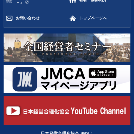
open_in_new
＋」
社員研修を行いたい
新事業・新商品づくり
お問い合わせ
トップページへ
キーワード
商品開発
スポーツ関連
広報・PR
サービス
中村天風
ドラッカー
※「更新」を押すと「カテゴリー」「目的別」「キーワード」を更新いただけます。
タグから探す
local_offer
refresh
更新する
すべての音声・動画（全2076タイトル）からお探しいただけます
タグ・キーワード
心を磨く
早わかり
不動産投資
多角化・新規事業
日本経営合理化協会 SNS：