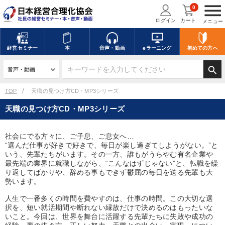
menu
0
ログイン
カート
メニュー
キーワードを入力して探す
edit
経営
セミナー
本
音声・動画
eラーニング
初めての方
へ
search
デジタル版対応のみ検索結果に表示する
TOP
天職の見つけ方CD・MP3シリーズ
天職の見つけ方CD・MP3シリーズ
search
上記の条件で検索
社会にでる方々に、ご子息、ご息女へ…
“選んだ仕事が好きで好きで、毎日が楽し過ぎてしようがない。”と
講演収録物を探す
mic
refresh
更新する
いう、先輩たちがいます。その一方、誰もがうらやむ有名企業や
最先端の業界に就職しながら、“こんなはずじゃない”と、転職を繰
全国経営者セミナー講演収録物（全1315タイトル）からお探しいただけ
り返してばかりや、辞める事もできず鬱屈の毎日を送る先輩も大
ます
勢います。
人生で一番多くの時間を費やすのは、仕事の時間。この大切な選
カテゴリー
択を、短い就活期間や断れない縁故だけで決めるのはもったいな
いこと。今回は、世界を舞台に活躍する先輩たちに失敗や成功の