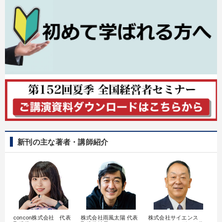
IT・サービス・金融業
コンサルタント
専門家
キーワード
歴史に学ぶ
経営計画
モノづくり
早分かり
インバウンド
未来先見
※「更新」を押すと「テーマ」「キーワード」を更新いただけます。
経営音声・動画を探す
ondemand_video
refresh
更新する
新刊の主な著者・講師紹介
全国経営者セミナー収録物以外の経営教材（全761タイトル）からお探
しいただけます
カテゴリー
マーケティング
【2月】音声・映像
最新技術・トレンド
concon株式会社 代表
株式会社雨風太陽 代表
株式会社サイエンス
髙