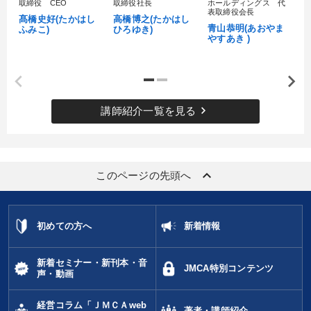
取締役 CEO
取締役社長
ホールディングス 代
村
表取締役会長
髙橋史好(たかはし
高橋博之(たかはし
し
音声と動画で学ぶ
大竹愼一書籍
青山恭明(あおやま
ふみこ)
ひろゆき)
やすあき )
2025年夏季全国経営者セミナー収録講演ＣＤ・講演ＤＶＤ・デジ
タル版（音声／動画ストリーミング・ダウンロード）
売上直結の営業力や販売力を獲得する
keyboard_arrow_right
講師紹介一覧を見る
会社のパフォーマンスを高める講話
【6月】音声・映像
【3月】音声・映像
「儲けの本質」を突く
keyboard_arrow_up
このページの先頭へ
最新刊・戦略参謀ChatGPT実戦法と中小企業のDXと講話ご案内
目的別
初めての方へ
新着情報
組織を強化したい
財務・数字力の向上
新着セミナー・新刊本・音
JMCA特別コンテンツ
声・動画
リーダーの魅力向上
経営体系を学びたい
経営コラム「ＪＭＣＡweb
著者・講師紹介