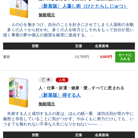
優秀各社の智恵と戦略
事業家のロマンと経営
〈新装版〉人蕩し術（ひとたらしじゅつ）
無能唱元
若手異才経営者の発想
専門家のアドバイス
人の心を魅きつけ、自分のことを好きにさせてしまう人蕩術の全貌
リーダーの器量を学ぶ
多くの人々から好かれ、多くの人を味方としそれをもって自分が思い
描く事業の夢や個人の願望を確実に達成する。 ...
形態
定価
会員価格
テーマ
カートに
書籍
10,780円
9,680円
入れる
経営リーダーの考え方と戦略を学ぶ
経済・景気・相場予測
マーケティング
本
人気
人・仕事・財運・健康・愛…すべてに恵まれる
【最新刊】精神科医・和田秀樹の「老いない力」＋健康な社長と
〈新装版〉得する人
会社をつくる厳選講話
無能唱元
組織と人を動かすマネジメント力を磨く
改善・生産性向上
失敗する人と成功する人の差は、ほんの紙一重、成功法則が世の中に
厳然と存在していることに気がつかず、やみくもに努力だけしても、い
つまでも報われない不幸な人生になりかねない─── ...
業種
形態
定価
会員価格