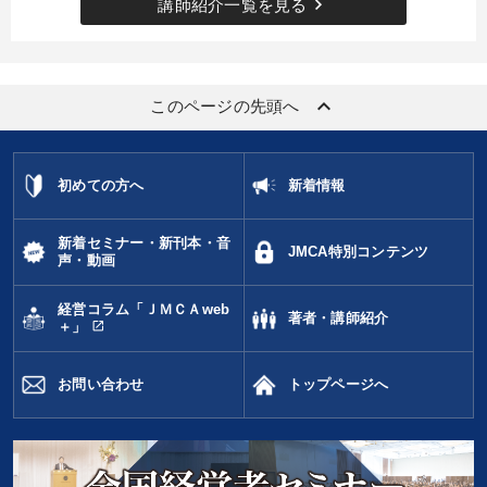
keyboard_arrow_right
講師紹介一覧を見る
タグ・キーワード
keyboard_arrow_up
このページの先頭へ
労務問題・リスク対策
繁盛
推薦
リーダーシップ
金利
一倉定
会長
サービス
プロ経営者
初めての方へ
新着情報
地方企業の勝ち方
ビジネスモデル
MBA
女性経営者
新着セミナー・新刊本・音
不動産投資
話し方
入門篇
交渉
SNS活用
JMCA特別コンテンツ
声・動画
早わかり
販売戦略
大竹愼一
成功哲学
デザイン
経営コラム「ＪＭＣＡweb
著者・講師紹介
open_in_new
＋」
企業文化
お問い合わせ
トップページへ
※「更新」を押すと「タグ・キーワード」を更新いただけます。