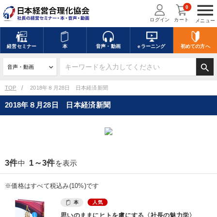
menu
0
ログイン
カート
メニュー
キーワードを入力して探す
edit
経営
セミナー
本
音声・動画
eラーニング
初めての方
へ
search
デジタル版対応のみ検索結果に表示する
TOP
2018年８月28日 日本経済新聞
2018年８月28日 日本経済新聞
search
上記の条件で検索
講演収録物を探す
mic
refresh
更新する
3件
1～3件
中
を表示
全国経営者セミナー講演収録物（全1315タイトル）からお探しいただけ
ます
※価格はすべて税込み(10%)です
カテゴリー
本
人気
思いのままにヒトを虜にする〈社長の魅力学〉