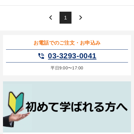
【最新刊】精神科医・和田秀樹の「老いない力」＋健康な社長と
keyboard_arrow_left
keyboard_arrow_right
1
会社をつくる厳選講話
2025年夏季全国経営者セミナー収録講演ＣＤ・講演ＤＶＤ・デジ
タル版（音声／動画ストリーミング・ダウンロード）
お電話でのご注文・お申込み
営業・社員研修
最新技術・トレンド
【6月】音声・映像
03-3293-0041
phone_in_talk
経営戦略・経営実務
147回春季大会
平日9:00〜17:00
「利上げ時代の最新・銀行対策」＋「不動産市況予測」＋「市場
予測と株式投資」最新刊
売上直結の営業力や販売力を獲得する
組織と人を動かすマネジメント力を磨く
【4月】音声・映像
全国経営者セミナー収録〈売れ筋・人気〉音声＆動画20選
目的別