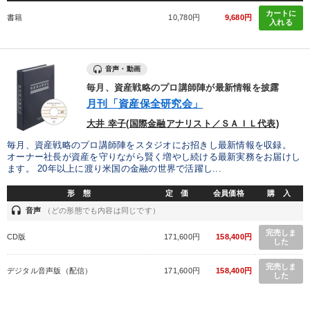
カートに
製造業
卸売・小売・飲食業
建設・不動産業
書籍
10,780円
9,680円
入れる
IT・サービス・金融業
コンサルタント
専門家
音声・動画
キーワード
毎月、資産戦略のプロ講師陣が最新情報を披露
月刊「資産保全研究会」
大井 幸子(国際金融アナリスト／ＳＡＩＬ代表)
FCビジネス
歴史に学ぶ
成功哲学
マーケティング
毎月、資産戦略のプロ講師陣をスタジオにお招きし最新情報を収録。
コロナ禍対策
女性経営者
オーナー社長が資産を守りながら賢く増やし続ける最新実務をお届けし
ます。 20年以上に渡り米国の金融の世界で活躍し...
形 態
定 価
会員価格
購 入
※「更新」を押すと「テーマ」「キーワード」を更新いただけます。
headset
音声
（どの形態でも内容は同じです）
経営音声・動画を探す
ondemand_video
refresh
完売しま
更新する
CD版
171,600円
158,400円
した
全国経営者セミナー収録物以外の経営教材（全762タイトル）からお探
完売しま
しいただけます
デジタル音声版（配信）
171,600円
158,400円
した
カテゴリー