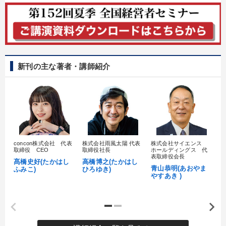
パフォーマンス向上
財務・数字力の向上
社員研修を行いたい
後継者に聞かせたい
新刊の主な著者・講師紹介
発想力を磨きたい
販売力を強化したい
キーワード
販売戦略
異発想
お金の授業
女性経営者
concon株式会社 代表
株式会社雨風太陽 代表
株式会社サイエンス
髙
理念・パーパス
未来先見
取締役 CEO
取締役社長
ホールディングス 代
村
表取締役会長
髙橋史好(たかはし
高橋博之(たかはし
し
青山恭明(あおやま
ふみこ)
ひろゆき)
やすあき )
※「更新」を押すと「カテゴリー」「目的別」「キーワード」を更新いただけます。
タグから探す
local_offer
refresh
更新する
すべての音声・動画（全2077タイトル）からお探しいただけます