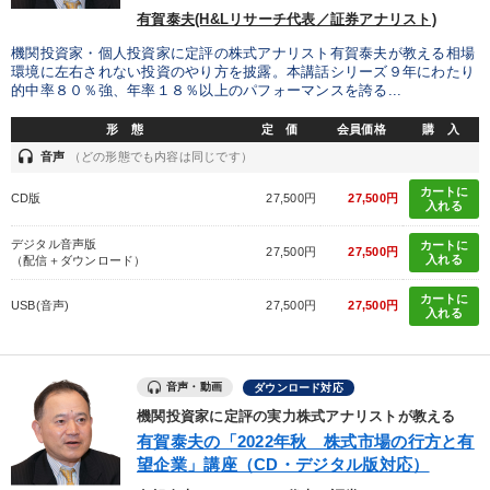
有賀泰夫(H&Lリサーチ代表／証券アナリスト)
機関投資家・個人投資家に定評の株式アナリスト有賀泰夫が教える相場
環境に左右されない投資のやり方を披露。本講話シリーズ９年にわたり
的中率８０％強、年率１８％以上のパフォーマンスを誇る...
形 態
定 価
会員価格
購 入
headset
音声
（どの形態でも内容は同じです）
カートに
CD版
27,500円
27,500円
入れる
デジタル音声版
カートに
27,500円
27,500円
入れる
（配信＋ダウンロード）
カートに
USB(音声)
27,500円
27,500円
入れる
音声・動画
ダウンロード対応
機関投資家に定評の実力株式アナリストが教える
有賀泰夫の「2022年秋 株式市場の行方と有
望企業」講座（CD・デジタル版対応）