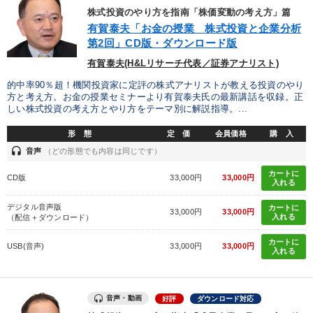
株式投資のやり方を指南「株価変動の考え方」篇
製造業
卸売・小売・飲食業
建設・不動産業
有賀泰夫「お金の授業 株式投資と企業分析
第2回」CD版・ダウンロード版
IT・サービス・金融業
コンサルタント
専門家
有賀泰夫(H&Lリサーチ代表／証券アナリスト)
的中率90％超！機関投資家に定評の株式アナリストが教える投資のやり
キーワード
方と考え方。お金の授業セミナーより有賀泰夫氏の最新講話を収録。正
しい株式投資の考え方とやり方をテーマ別に解説指導。...
生産性向上
伝統・文化
一倉定
賃金制度
形 態
定 価
会員価格
購 入
headset
音声
（どの形態でも内容は同じです）
テレビ・ネットで話題
資産保全
カートに
CD版
33,000円
33,000円
入れる
※「更新」を押すと「テーマ」「キーワード」を更新いただけます。
デジタル音声版
カートに
33,000円
33,000円
入れる
（配信＋ダウンロード）
経営音声・動画を探す
ondemand_video
refresh
更新する
カートに
USB(音声)
33,000円
33,000円
入れる
全国経営者セミナー収録物以外の経営教材（全761タイトル）からお探
しいただけます
音声・動画
好評
ダウンロード対応
カテゴリー