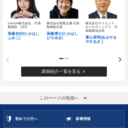
concon株式会社 代表
株式会社雨風太陽 代表
株式会社サイエンス
髙
取締役 CEO
取締役社長
ホールディングス 代
村
表取締役会長
髙橋史好(たかはし
高橋博之(たかはし
し
青山恭明(あおやま
ふみこ)
ひろゆき)
やすあき )
keyboard_arrow_right
講師紹介一覧を見る
keyboard_arrow_up
このページの先頭へ
初めての方へ
新着情報