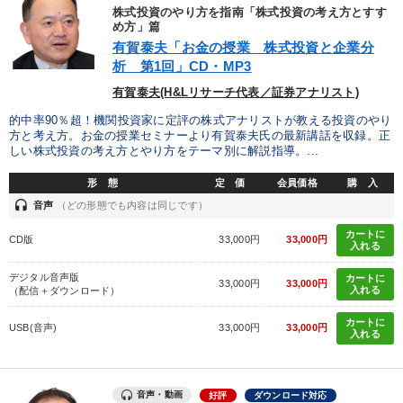
優秀各社の智恵と戦略
事業家のロマンと経営
株式投資のやり方を指南「株式投資の考え方とすす
め方」篇
有賀泰夫「お金の授業 株式投資と企業分
若手異才経営者の発想
専門家のアドバイス
析 第1回」CD・MP3
リーダーの器量を学ぶ
有賀泰夫(H&Lリサーチ代表／証券アナリスト)
的中率90％超！機関投資家に定評の株式アナリストが教える投資のやり
方と考え方。お金の授業セミナーより有賀泰夫氏の最新講話を収録。正
テーマ
しい株式投資の考え方とやり方をテーマ別に解説指導。...
形 態
定 価
会員価格
購 入
【2026年7月】音声・映像ご案内商品
最新技術・トレンド
headset
音声
（どの形態でも内容は同じです）
【5月】音声・映像
会社のパフォーマンスを高める講話
カートに
CD版
33,000円
33,000円
入れる
【12月】音声・映像
デジタル音声版
カートに
33,000円
33,000円
入れる
（配信＋ダウンロード）
「利上げ時代の最新・銀行対策」＋「不動産市況予測」＋「市場
予測と株式投資」最新刊
カートに
USB(音声)
33,000円
33,000円
入れる
業種
音声・動画
好評
ダウンロード対応