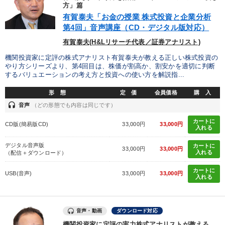
方」篇
有賀泰夫「お金の授業 株式投資と企業分析
財務・数字力の向上
販売力を強化したい
第4回」音声講座（CD・デジタル版対応）
発想力を磨きたい
財務・数字力の向上
有賀泰夫(H&Lリサーチ代表／証券アナリスト)
機関投資家に定評の株式アナリスト有賀泰夫が教える正しい株式投資の
リーダーの魅力向上
社長の姿勢を学びたい
やり方シリーズより、第4回目は、株価が割高か、割安かを適切に判断
するバリュエーションの考え方と投資への使い方を解説指...
形 態
定 価
会員価格
購 入
キーワード
headset
音声
（どの形態でも内容は同じです）
カートに
推薦
感動講話
井上和弘
未来先見
繁盛
節税
CD版(簡易版CD)
33,000円
33,000円
入れる
デジタル音声版
カートに
33,000円
33,000円
※「更新」を押すと「カテゴリー」「目的別」「キーワード」を更新いただけます。
入れる
（配信＋ダウンロード）
カートに
USB(音声)
33,000円
33,000円
タグから探す
local_offer
入れる
refresh
更新する
すべての音声・動画（全2076タイトル）からお探しいただけます
音声・動画
ダウンロード対応
タグ・キーワード
機関投資家に定評の実力株式アナリストが教える