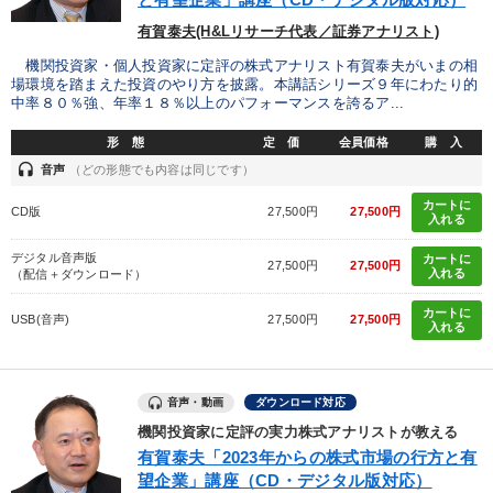
有賀泰夫(H&Lリサーチ代表／証券アナリスト)
機関投資家・個人投資家に定評の株式アナリスト有賀泰夫がいまの相
場環境を踏まえた投資のやり方を披露。本講話シリーズ９年にわたり的
中率８０％強、年率１８％以上のパフォーマンスを誇るア...
形 態
定 価
会員価格
購 入
headset
音声
（どの形態でも内容は同じです）
カートに
CD版
27,500円
27,500円
入れる
デジタル音声版
カートに
27,500円
27,500円
入れる
（配信＋ダウンロード）
カートに
USB(音声)
27,500円
27,500円
入れる
音声・動画
ダウンロード対応
機関投資家に定評の実力株式アナリストが教える
有賀泰夫「2023年からの株式市場の行方と有
望企業」講座（CD・デジタル版対応）