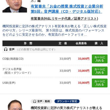
方」編
有賀泰夫「お金の授業 株式投資と企業分析
第5回」音声講座（CD・デジタル版対応）
有賀泰夫(H&Lリサーチ代表／証券アナリスト)
機関投資家に定評の株式アナリスト有賀泰夫が教える「正しい株式投資
のやり方」シリーズ最新刊。 第５回目は、株式投資のパフォーマンス
をどのように安定させるのか。有賀流のポートフォリオ...
形 態
定 価
会員価格
購 入
headset
音声
（どの形態でも内容は同じです）
カートに
CD版(簡易版CD)
33,000円
33,000円
入れる
デジタル音声版
カートに
33,000円
33,000円
入れる
（配信＋ダウンロード）
カートに
USB(音声)
33,000円
33,000円
入れる
音声・動画
ダウンロード対応
機関投資家に定評の実力株式アナリストが教える