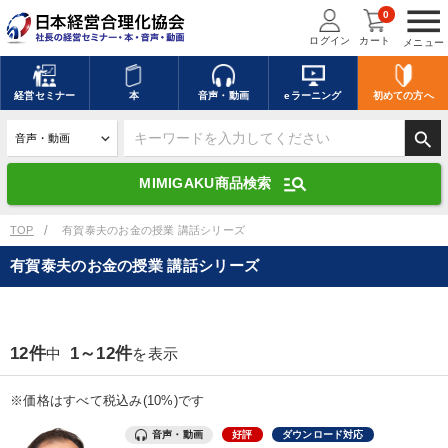
menu
0
ログイン
カート
メニュー
キーワードを入力して探す
edit
経営
セミナー
本
音声・動画
eラーニング
初めての方
へ
search
デジタル版対応のみ検索結果に表示する
manage_search
MIMIGAKU商品検索
search
上記の条件で検索
TOP
有賀泰夫のお金の授業 講話シリーズ
有賀泰夫のお金の授業 講話シリーズ
講演収録物を探す
mic
refresh
更新する
全国経営者セミナー講演収録物（全1315タイトル）からお探しいただけ
12件
1～12件
中
を表示
ます
カテゴリー
※価格はすべて税込み(10%)です
音声・動画
好評
ダウンロード対応