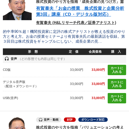
株式投資のやり方を指南「成長企業の見つけ方」篇
有賀泰夫「お金の授業 株式投資と企業分析
2026年夏季全国経営者セミナー収録講演ＣＤ・講演ＤＶＤ・デジ
第3回」講座（CD・デジタル版対応）
タル版（音声／動画ストリーミング・ダウンロード）
有賀泰夫 (H&Lリサーチ代表／証券アナリスト)
最新トレンドと時代の潮流を押さえる
【2月】音声・映像
的中率90％超！機関投資家に定評の株式アナリストが教える投資のやり
方と考え方。お金の授業セミナーより有賀泰夫氏の最新講話を収録。第
148回夏季大会
経済・景気・相場予測
３回目は株式投資をギャンブルにしない、成長企業の見...
形 態
定 価
会員価格
購 入
経営者のための《音声・動画で学ぶ》講演シリーズ
headset
音声
（どの形態でも内容は同じです）
改善・生産性向上
【2026年7月】音声・映像ご案内商品
カートに
CD版
33,000円
33,000円
入れる
最新刊・戦略参謀ChatGPT実戦法と中小企業のDXと講話ご案内
デジタル音声版
カートに
33,000円
33,000円
入れる
（配信＋ダウンロード）
【最新刊】精神科医・和田秀樹の「老いない力」＋健康な社長と
会社をつくる厳選講話
カートに
USB(音声)
33,000円
33,000円
入れる
最新技術・トレンド
数字・税務・決算書
音声・動画
好評
ダウンロード対応
目的別
株式投資のやり方を指南「バリュエーションの考え