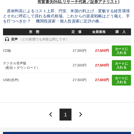
有賀泰夫(H&Lリサーチ代表／証券アナリスト)
原材料高によるコスト上昇、円安、米国の利上げ…変貌する経営環境
とそれに呼応して揺れる株式相場。これからの資産戦略はどう備え、手
を打つべきか？ 機関投資家・個人投資家に定評の株...
形 態
定 価
会員価格
購 入
headset
音声
（どの形態でも内容は同じです）
カートに
CD版
27,500円
27,500円
入れる
デジタル音声版
カートに
27,500円
27,500円
入れる
（配信＋ダウンロード）
カートに
USB(音声)
27,500円
27,500円
入れる
keyboard_arrow_left
keyboard_arrow_right
1