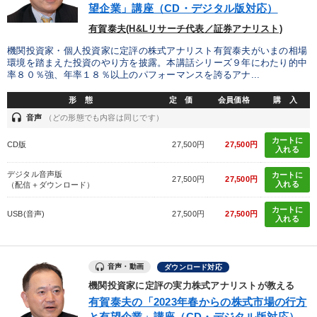
望企業」講座（CD・デジタル版対応）
有賀泰夫(H&Lリサーチ代表／証券アナリスト)
機関投資家・個人投資家に定評の株式アナリスト有賀泰夫がいまの相場
環境を踏まえた投資のやり方を披露。本講話シリーズ９年にわたり的中
率８０％強、年率１８％以上のパフォーマンスを誇るアナ...
形 態
定 価
会員価格
購 入
headset
音声
（どの形態でも内容は同じです）
カートに
CD版
27,500円
27,500円
入れる
デジタル音声版
カートに
27,500円
27,500円
入れる
（配信＋ダウンロード）
カートに
USB(音声)
27,500円
27,500円
入れる
音声・動画
ダウンロード対応
機関投資家に定評の実力株式アナリストが教える
有賀泰夫の「2023年春からの株式市場の行方
と有望企業」講座（CD・デジタル版対応）