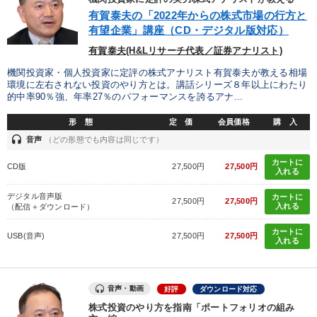
有賀泰夫の「2022年からの株式市場の行方と
有望企業」講座（CD・デジタル版対応）
AI
営業力強化
SDGs
多様性・ダイバーシティ
有賀泰夫(H&Lリサーチ代表／証券アナリスト)
金利
歴史に学ぶ
節税
モノづくり
入門篇
機関投資家・個人投資家に定評の株式アナリスト有賀泰夫が教える相場
環境に左右されない投資のやり方とは。講話シリーズ８年以上にわたり
販売戦略
労務問題・人事対策
井上和弘
株式投資
的中率90％強、年率27％のパフォーマンスを誇るアナ...
形 態
定 価
会員価格
購 入
交渉
スポーツ関係
成功哲学
テレビ・ネットで話題
headset
音声
（どの形態でも内容は同じです）
地方企業の勝ち方
後継者
企業再建
感動講話
カートに
CD版
27,500円
27,500円
入れる
理念・パーパス
インバウンド
ブランディング
デジタル音声版
カートに
27,500円
27,500円
入れる
（配信＋ダウンロード）
※「更新」を押すと「タグ・キーワード」を更新いただけます。
カートに
USB(音声)
27,500円
27,500円
入れる
音声・動画
好評
ダウンロード対応
株式投資のやり方を指南「ポートフォリオの組み