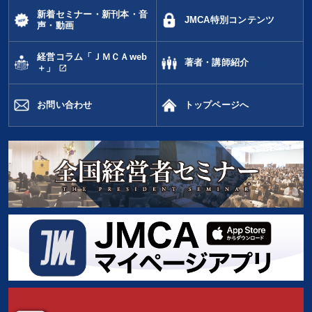
新着セミナー・新刊本・音
JMCA特別コンテンツ
声・動画
経営コラム「ＪＭＣＡweb
著者・講師紹介
open_in_new
＋」
お問い合わせ
トップページへ