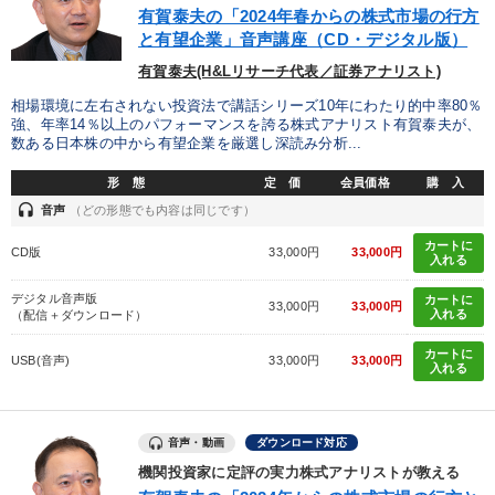
有賀泰夫の「2024年春からの株式市場の行方
と有望企業」音声講座（CD・デジタル版）
有賀泰夫(H&Lリサーチ代表／証券アナリスト)
相場環境に左右されない投資法で講話シリーズ10年にわたり的中率80％
強、年率14％以上のパフォーマンスを誇る株式アナリスト有賀泰夫が、
数ある日本株の中から有望企業を厳選し深読み分析...
形 態
定 価
会員価格
購 入
headset
音声
（どの形態でも内容は同じです）
カートに
CD版
33,000円
33,000円
入れる
デジタル音声版
カートに
33,000円
33,000円
入れる
（配信＋ダウンロード）
カートに
USB(音声)
33,000円
33,000円
入れる
音声・動画
ダウンロード対応
機関投資家に定評の実力株式アナリストが教える