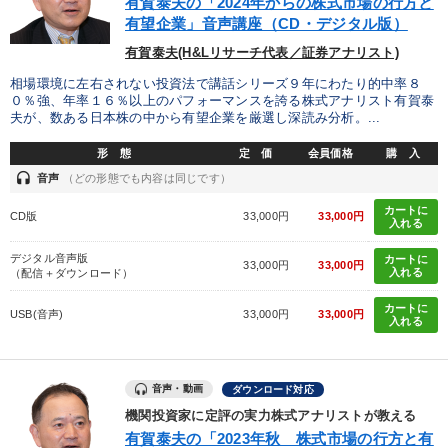
有賀泰夫の「2024年からの株式市場の行方と
有望企業」音声講座（CD・デジタル版）
有賀泰夫(H&Lリサーチ代表／証券アナリスト)
相場環境に左右されない投資法で講話シリーズ９年にわたり的中率８
０％強、年率１６％以上のパフォーマンスを誇る株式アナリスト有賀泰
夫が、数ある日本株の中から有望企業を厳選し深読み分析。...
形 態
定 価
会員価格
購 入
headset
音声
（どの形態でも内容は同じです）
カートに
CD版
33,000円
33,000円
入れる
デジタル音声版
カートに
33,000円
33,000円
入れる
（配信＋ダウンロード）
カートに
USB(音声)
33,000円
33,000円
入れる
音声・動画
ダウンロード対応
機関投資家に定評の実力株式アナリストが教える
有賀泰夫の「2023年秋 株式市場の行方と有