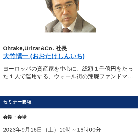
三菱UFJアセットマネジメント（株））、SBI系列
運用会社で、一貫して金利の探求、債券運用に従
事。著書に「経済はお金から学べ」（2025/11 SB
クリエイティブ）、「金利を見れば投資はうまくい
く 日本編」（2024/11 クロスメディア・パブ
リッシング）、「改訂版 金利を見れば投資はうま
くいく」（2022/6 クロスメディア・パブリッシン
Ohtake,Urizar&Co. 社長
グ）。
大竹愼一 (おおたけしんいち)
ヨーロッパの資産家を中心に、総額１千億円をたっ
た１人で運用する、ウォール街の辣腕ファンドマ
ネージャー。東京都生まれ。一橋大学大学院を修了
後、旧三井銀行系の金融経済研究所を経て、ドイ
ツ・ケルン大学、イギリス・ロンドン大学へ留学。
セミナー要項
帰国後、野村総合研究所でエコノミストとして活躍
の後、ロンドンのチェースインヴェスターズでファ
会期・会場
ンドマネージャーに。市場原理に基づく合理的な投
2023年9月16日（土）10時～16時00分
資方法によって、抜群の成績を上げ、ニューヨーク
のAIG グローバルインヴェスターズからのヘッドハ