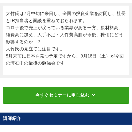
大竹氏は7月中旬に来日し、全国の投資企業を訪問し、社長
とIR担当者と面談を重ねておられます。
コロナ後で売上が戻っている業界がある一方、原材料高、
経費高に加え、人手不足・人件費高騰が今後、株価にどう
影響するのか…?
大竹氏の見立てに注目です。
9月末前に日本を発つ予定ですから、9月16日（土）が今回
の滞在中の最後の勉強会です。
keyboard_arrow_down
今すぐセミナーに申し込む
講師紹介