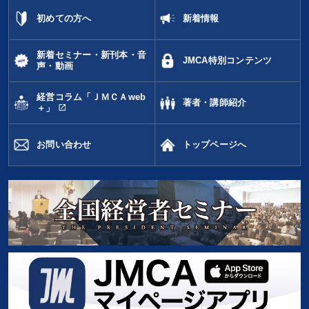
初めての方へ
新着情報
新着セミナー・新刊本・音
JMCA特別コンテンツ
声・動画
経営コラム「ＪＭＣＡweb
著者・講師紹介
open_in_new
＋」
お問い合わせ
トップページへ