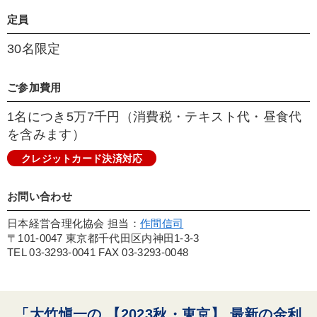
ンティングを受け移籍。1989年独立。オオタケ・ウ
定員
リザール＆コーポレーションをニューヨーク郊外に
30名限定
設立、代表取締役に就任。実績が数字で残る投資の
世界にあって、欧米ファンドのグローバル株部門で
1984年以降、例外的な年を除き17 年にわたり、
ご参加費用
トップクォーター（成績上位4 分の1）の驚異的な
1名につき5万7千円（消費税・テキスト代・昼食代
成績をあげる。徹底した現場主義を貫き、年間を通
を含みます）
し日米欧の各地を歩き巡り、カネの流れと企業情報
を収集。氏がこの20 年間に訪問した会社数は、延
クレジットカード決済対応
べ1 千社を超える。著書に、『勝つ企業の条件』、
『おカネの法則』の他、速報CDシリーズ『大竹愼
お問い合わせ
一の最新経済予測』などがある。
日本経営合理化協会 担当：
作間信司
〒101-0047 東京都千代田区内神田1-3-3
TEL 03-3293-0041 FAX 03-3293-0048
「大竹愼一の 【2023秋・東京】 最新の金利