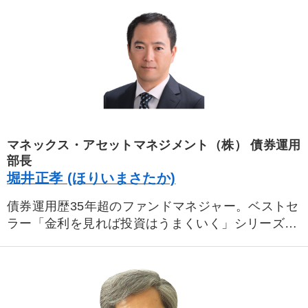
マネックス・アセットマネジメント（株） 債券運用
部長
堀井正孝 (ほりいまさたか)
債券運用歴35年超のファンドマネジャー。ベストセ
ラー「金利を見れば投資はうまくいく」シリーズ著
者。国内有数の先進国債券ファンド「グローバル・
ソブリン・オープン（通称グロソブ）」元運用責任
者（2005年～2015年12月）。第一生命保険（株）
および系列運用会社、国際投信投資顧問（株）（現