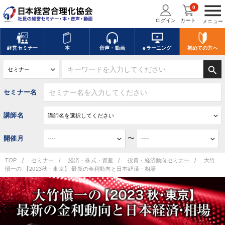
menu
0
ログイン
カート
メニュー
経営
セミナー
本
音声・動画
eラーニング
初めての方
へ
search
セミナー名
講師名
〜
開催月
TOP
セミナー
経済・株式・資産
投資・経済動向セミナー
大竹
愼一の 【2023秋・東京】 最新の金利動向と日本経済・相場