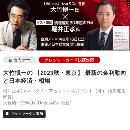
セミナー
クレジットカード決済対応
大竹愼一の 【2023秋・東京】 最新の金利動向
と日本経済・相場
堀井正孝(マネックス・アセットマネジメント（株） 債券運用
部長)
大竹愼一(Ohtake,Urizar&Co. 社長)
ブックマークに追加
bookmark