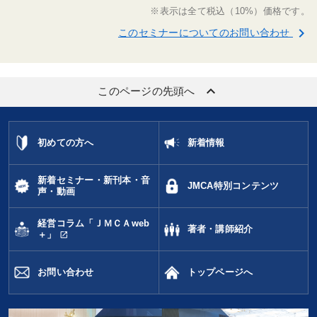
※表示は全て税込（10%）価格です。
keyboard_arrow_right
このセミナーについてのお問い合わせ
keyboard_arrow_up
このページの先頭へ
初めての方へ
新着情報
新着セミナー・新刊本・音
JMCA特別コンテンツ
声・動画
経営コラム「ＪＭＣＡweb
著者・講師紹介
open_in_new
＋」
お問い合わせ
トップページへ