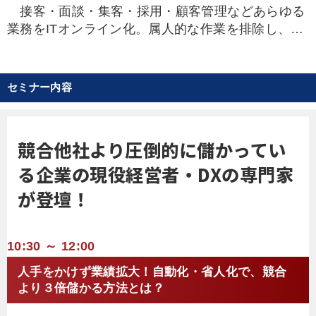
接客・面談・集客・採用・顧客管理などあらゆる
業務をITオンライン化。属人的な作業を排除し、生
産性と効率を飛躍的に上げ、競合他社の半分以下の
社員数で売上50億円を達成。少数で稼ぐ“高収益モ
デル”を実現した工務店の３代目社長。
セミナー内容
競合他社より圧倒的に儲かってい
る企業の現役経営者・DXの専門家
が登壇！
10:30 ～ 12:00
人手をかけず業績拡大！自動化・省人化で、競合
より３倍儲かる方法とは？