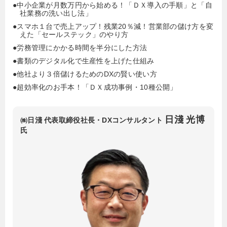
●中小企業が月数万円から始める！「ＤＸ導入の手順」と「自
社業務の洗い出し法」
●スマホ１台で売上アップ！残業20％減！営業部の儲け方を変
えた「セールステック」のやり方
●労務管理にかかる時間を半分にした方法
●書類のデジタル化で生産性を上げた仕組み
●他社より３倍儲けるためのDXの賢い使い方
●超効率化のお手本！「ＤＸ成功事例・10種公開」
日淺 光博
㈱日淺 代表取締役社長・DXコンサルタント
氏