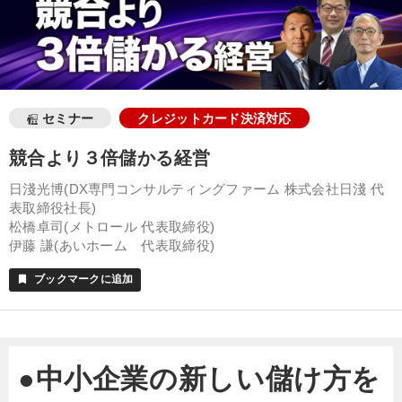
セミナー
クレジットカード決済対応
競合より３倍儲かる経営
日淺光博(DX専門コンサルティングファーム 株式会社日淺 代
表取締役社長)
松橋卓司(メトロール 代表取締役)
伊藤 謙(あいホーム 代表取締役)
ブックマークに追加
bookmark
●中小企業の新しい儲け方を