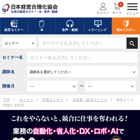
menu
0
ログイン
カート
メニュー
経営
セミナー
本
音声・動画
eラーニング
初めての方
へ
search
セミナー名
講師名
〜
開催月
TOP
セミナー
社長セミナー
社長業・経営セミナー
競合より３
倍儲かる経営