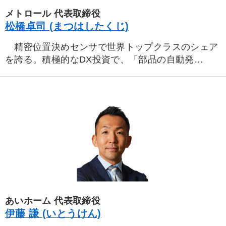
メトロール 代表取締役
松橋卓司 (まつはしたくじ)
精密位置決めセンサで世界トップクラスのシェア
を誇る。積極的なDX投資で、「部品の自動発
注」、「ルーティン業務の省力化」「出荷リードタ
イム5割削減」を実現。ここ１０年で営業利益は３
倍に成長。高収益デジタル工場として注目を浴びて
いる。
あいホーム 代表取締役
伊藤 謙 (いとうけん)