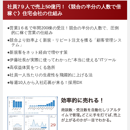
社員7９人で売上50億円！《競合の半分の人数で倍
稼ぐ》住宅会社の仕組み
●営業1６名で年間200棟の受注！競合の半分の人数で、圧倒
的に稼ぐ営業の仕組み
●競合より効率よく新規・リピート注文を獲る「顧客管理シス
テム」
●新規客をネット経由で増やす策
●伊藤社長が実際に使ってわかった“本当に使える”ITツール
●高収益体質をつくる急所
●社員一人当たりの生産性を飛躍的に上げる法
●毎週10人から入社応募が来る！採用DX