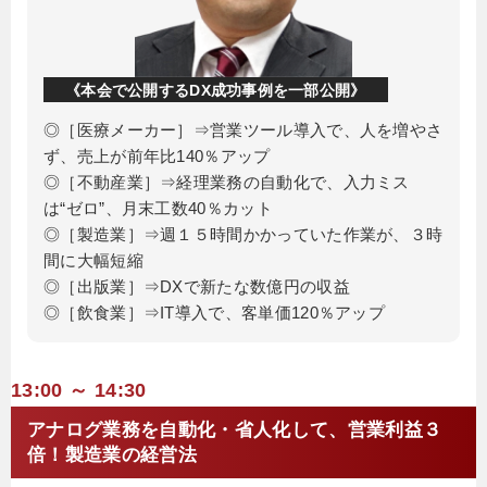
《本会で公開するDX成功事例を一部公開》
◎［医療メーカー］⇒営業ツール導入で、人を増やさ
ず、売上が前年比140％アップ
◎［不動産業］⇒経理業務の自動化で、入力ミス
は“ゼロ”、月末工数40％カット
◎［製造業］⇒週１５時間かかっていた作業が、３時
間に大幅短縮
◎［出版業］⇒DXで新たな数億円の収益
◎［飲食業］⇒IT導入で、客単価120％アップ
13:00 ～ 14:30
アナログ業務を自動化・省人化して、営業利益３
倍！製造業の経営法