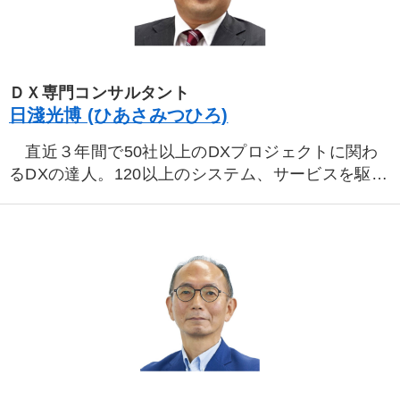
ＤＸ専門コンサルタント
日淺光博 (ひあさみつひろ)
直近３年間で50社以上のDXプロジェクトに関わ
るDXの達人。120以上のシステム、サービスを駆使
して一社一社に合わせた「業務の自動化・省人化」
指導が得意。DXで「客単価２割アップ」「業務の
40％を削減して生産性アップ」…など、実績多数。