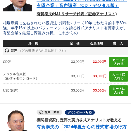
有望企業」音声講座（CD・デジタル版）
有賀泰夫(H&Lリサーチ代表／証券アナリスト)
相場環境に左右されない投資法で講話シリーズ10年にわたり的中率80％
強、年率16％以上のパフォーマンスを誇る株式アナリスト有賀泰夫が、
有望企業を厳選し深読み分析。 これからの...
形 態
定 価
会員価格
購 入
headset
音声
（どの形態でも内容は同じです）
カートに
CD版
33,000円
33,000円
入れる
デジタル音声版
カートに
33,000円
33,000円
入れる
（配信＋ダウンロード）
カートに
USB(音声)
33,000円
33,000円
入れる
音声・動画
ダウンロード対応
機関投資家に定評の実力株式アナリストが教える
有賀泰夫の「2024年夏からの株式市場の行方