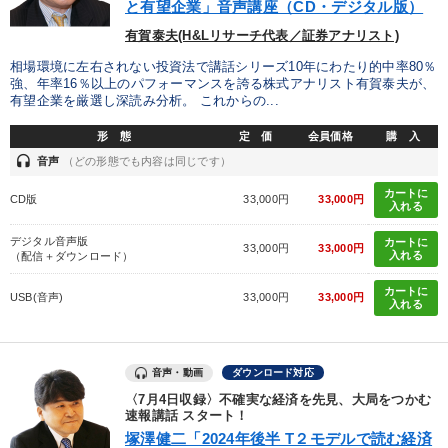
と有望企業」音声講座（CD・デジタル版）
有賀泰夫(H&Lリサーチ代表／証券アナリスト)
相場環境に左右されない投資法で講話シリーズ10年にわたり的中率80％
強、年率16％以上のパフォーマンスを誇る株式アナリスト有賀泰夫が、
有望企業を厳選し深読み分析。 これからの...
形 態
定 価
会員価格
購 入
headset
音声
（どの形態でも内容は同じです）
カートに
CD版
33,000円
33,000円
入れる
デジタル音声版
カートに
33,000円
33,000円
入れる
（配信＋ダウンロード）
カートに
USB(音声)
33,000円
33,000円
入れる
音声・動画
ダウンロード対応
〈7月4日収録〉不確実な経済を先見、大局をつかむ
速報講話 スタート！
塚澤健二「2024年後半 T２モデルで読む経済