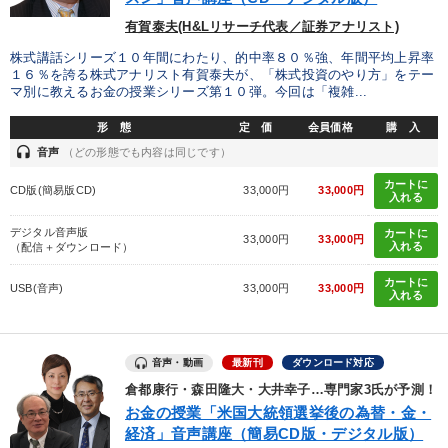
有賀泰夫(H&Lリサーチ代表／証券アナリスト)
株式講話シリーズ１０年間にわたり、的中率８０％強、年間平均上昇率
１６％を誇る株式アナリスト有賀泰夫が、「株式投資のやり方」をテー
マ別に教えるお金の授業シリーズ第１０弾。今回は「複雑...
形 態
定 価
会員価格
購 入
headset
音声
（どの形態でも内容は同じです）
カートに
CD版(簡易版CD)
33,000円
33,000円
入れる
デジタル音声版
カートに
33,000円
33,000円
入れる
（配信＋ダウンロード）
カートに
USB(音声)
33,000円
33,000円
入れる
音声・動画
最新刊
ダウンロード対応
倉都康行・森田隆大・大井幸子…専門家3氏が予測！
お金の授業「米国大統領選挙後の為替・金・
経済」音声講座（簡易CD版・デジタル版）