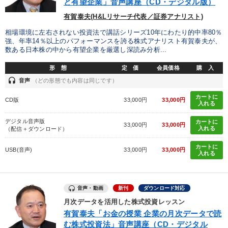
と有望企業」音声講座（CD・デジタル版）
有賀泰夫(H&Lリサーチ代表／証券アナリスト)
相場環境に左右されない投資法で講話シリーズ10年にわたり的中率80％
強、年率14％以上のパフォーマンスを誇る株式アナリスト有賀泰夫が、
数ある日本株の中から有望企業を厳選し深読み分析...
形 態
定 価
会員価格
購 入
headset
音声
（どの形態でも内容は同じです）
カートに
CD版
33,000円
33,000円
入れる
デジタル音声版
カートに
33,000円
33,000円
入れる
（配信＋ダウンロード）
カートに
USB(音声)
33,000円
33,000円
入れる
音声・動画
新刊
ダウンロード対応
月次データを活用した株式投資レッスン
有賀泰夫「お金の授業 企業の月次データで読
む株式投資法」音声講座（CD・デジタル