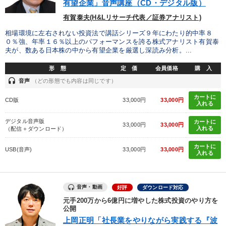
有望企業」音声講座（CD・デジタル版）
有賀泰夫(H&Lリサーチ代表／証券アナリスト)
相場環境に左右されない投資法で講話シリーズ９年にわたり的中率８
０％強、年率１６％以上のパフォーマンスを誇る株式アナリスト有賀泰
夫が、数ある日本株の中から有望企業を厳選し深読み分析。...
形 態
定 価
会員価格
購 入
headset
音声
（どの形態でも内容は同じです）
カートに
CD版
33,000円
33,000円
入れる
デジタル音声版
カートに
33,000円
33,000円
入れる
（配信＋ダウンロード）
カートに
USB(音声)
33,000円
33,000円
入れる
音声・動画
好評
ダウンロード対応
元手200万から6億円に増やした株式投資のやり方を
公開
上岡正明「社長業をやりながら実践する『波