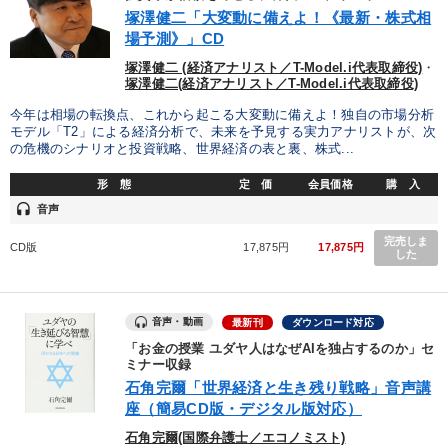
優秀各社の智恵と戦略
事業家のロマンと経営
塚澤健二「大変動に備えよ！《最新・株式相
場予測》」CD
若手異才経営者の発想
専門家のアドバイス
塚澤健二 (経済アナリスト／T-Model.i代表取締役)
・
塚澤健二(経済アナリスト／T-Model.i代表取締役)
リーダーの器量を学ぶ
今年は相場の転換点、これから起こる大変動に備えよ！独自の市場分析
モデル「T2」による経済分析で、未来を予見する実力アナリストが、次
の危機のシナリオと投資戦略、世界経済の表と裏、株式...
テーマ
形 態
定 価
会員価格
購 入
headset
音声
最新技術・トレンド
経営戦略・経営実務
完売しま
CD版
17,875円
17,875円
した
後継社長・アトツギ
マーケティング
数字・税務・決算書
大竹愼一書籍
音声・動画
最新刊
ダウンロード対応
「お金の授業 ユダヤ人はなぜAIを独占するのか」セ
業種
ミナー収録
石角完爾「世界経済と生き残り戦略」音声講
座（簡易CD版・デジタル版対応）
製造業
卸売・小売・飲食業
建設・不動産業
石角完爾(国際弁護士／エコノミスト)