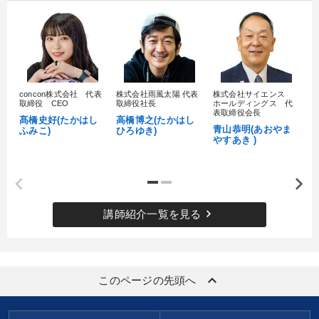
concon株式会社 代表
株式会社雨風太陽 代表
株式会社サイエンス
髙
取締役 CEO
取締役社長
ホールディングス 代
村
表取締役会長
髙橋史好(たかはし
高橋博之(たかはし
し
青山恭明(あおやま
ふみこ)
ひろゆき)
やすあき )
keyboard_arrow_right
講師紹介一覧を見る
keyboard_arrow_up
このページの先頭へ