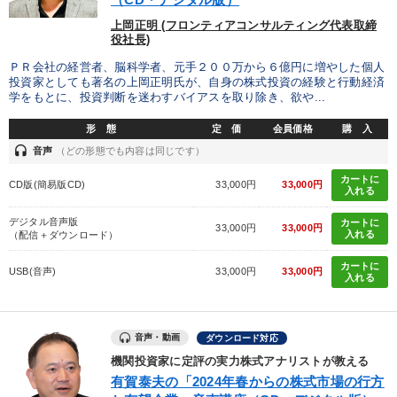
上岡正明 (フロンティアコンサルティング代表取締
役社長)
ＰＲ会社の経営者、脳科学者、元手２００万から６億円に増やした個人
投資家としても著名の上岡正明氏が、自身の株式投資の経験と行動経済
学をもとに、投資判断を迷わすバイアスを取り除き、欲や...
形 態
定 価
会員価格
購 入
headset
音声
（どの形態でも内容は同じです）
カートに
CD版(簡易版CD)
33,000円
33,000円
入れる
デジタル音声版
カートに
33,000円
33,000円
入れる
（配信＋ダウンロード）
カートに
USB(音声)
33,000円
33,000円
入れる
音声・動画
ダウンロード対応
機関投資家に定評の実力株式アナリストが教える
有賀泰夫の「2024年春からの株式市場の行方