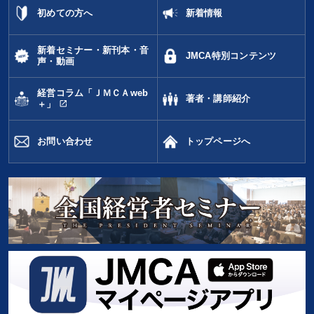
初めての方へ
新着情報
新着セミナー・新刊本・音
JMCA特別コンテンツ
声・動画
経営コラム「ＪＭＣＡweb
著者・講師紹介
open_in_new
＋」
お問い合わせ
トップページへ