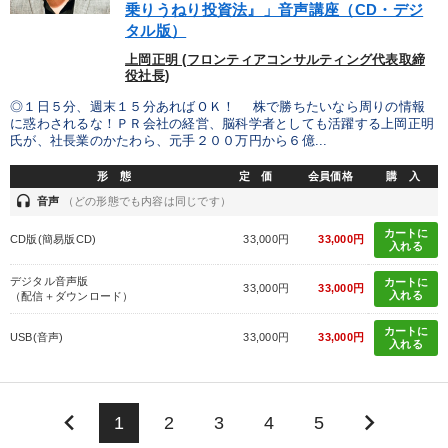
乗りうねり投資法』」音声講座（CD・デジ
タル版）
上岡正明 (フロンティアコンサルティング代表取締
役社長)
◎１日５分、週末１５分あればＯＫ！ 株で勝ちたいなら周りの情報
に惑わされるな！ＰＲ会社の経営、脳科学者としても活躍する上岡正明
氏が、社長業のかたわら、元手２００万円から６億...
形 態
定 価
会員価格
購 入
headset
音声
（どの形態でも内容は同じです）
カートに
CD版(簡易版CD)
33,000円
33,000円
入れる
デジタル音声版
カートに
33,000円
33,000円
入れる
（配信＋ダウンロード）
カートに
USB(音声)
33,000円
33,000円
入れる
keyboard_arrow_left
keyboard_arrow_right
1
2
3
4
5