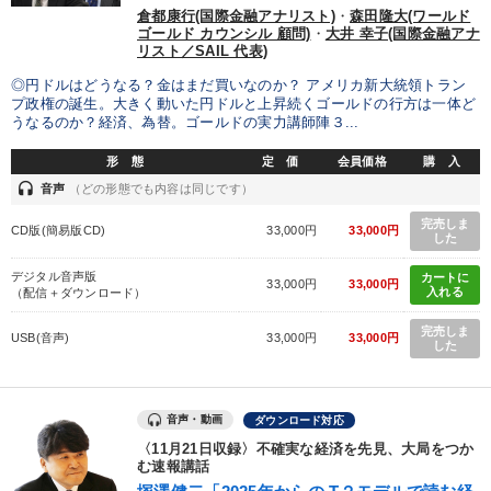
倉都康行(国際金融アナリスト)
・
森田隆大(ワールド
ゴールド カウンシル 顧問)
・
大井 幸子(国際金融アナ
リスト／SAIL 代表)
◎円ドルはどうなる？金はまだ買いなのか？ アメリカ新大統領トラン
プ政権の誕生。大きく動いた円ドルと上昇続くゴールドの行方は一体ど
うなるのか？経済、為替。ゴールドの実力講師陣３...
形 態
定 価
会員価格
購 入
headset
音声
（どの形態でも内容は同じです）
完売しま
CD版(簡易版CD)
33,000円
33,000円
した
デジタル音声版
カートに
33,000円
33,000円
入れる
（配信＋ダウンロード）
完売しま
USB(音声)
33,000円
33,000円
した
音声・動画
ダウンロード対応
〈11月21日収録〉不確実な経済を先見、大局をつか
む速報講話