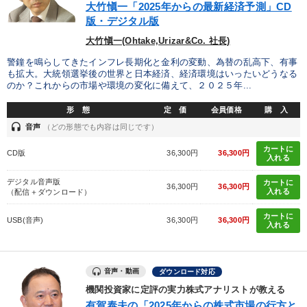
大竹愼一「2025年からの最新経済予測」CD
版・デジタル版
大竹愼一(Ohtake,Urizar&Co. 社長)
警鐘を鳴らしてきたインフレ長期化と金利の変動、為替の乱高下、有事
も拡大。大統領選挙後の世界と日本経済、経済環境はいったいどうなる
のか？これからの市場や環境の変化に備えて、２０２５年...
形 態
定 価
会員価格
購 入
headset
音声
（どの形態でも内容は同じです）
カートに
CD版
36,300円
36,300円
入れる
デジタル音声版
カートに
36,300円
36,300円
入れる
（配信＋ダウンロード）
カートに
USB(音声)
36,300円
36,300円
入れる
音声・動画
ダウンロード対応
機関投資家に定評の実力株式アナリストが教える
有賀泰夫の「2025年からの株式市場の行方と