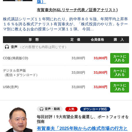
版）
タグから探す
local_offer
refresh
更新する
有賀泰夫(H&Lリサーチ代表／証券アナリスト)
すべての音声・動画（全2077タイトル）からお探しいただけます
株式講話シリーズ１１年間にわたり、的中率８０％強、年間平均上昇率
１６％を誇る株式アナリスト有賀泰夫が、「株式投資のやり方」をテー
タグ・キーワード
マ別に教えるお金の授業シリーズ第１１弾。 今回...
形 態
定 価
会員価格
購 入
いい会社
営業力強化
モチベーション
headset
音声
（どの形態でも内容は同じです）
カートに
ランチェスター戦略
節税
広報・PR
経営計画
CD版(簡易版CD)
33,000円
33,000円
入れる
デジタル音声版
対談・座談会
成功哲学
歴史に学ぶ
会社を守る
カートに
33,000円
33,000円
入れる
（配信＋ダウンロード）
大竹愼一
M&A
営業
商品開発
異発想
カートに
USB(音声)
33,000円
33,000円
入れる
人事戦略
DX
経済予測
一倉定
AI
採用
リピート
運勢・先見
音声・動画
人気
ダウンロード対応
毎回好評！9大有望企業を厳選し、ポートフォリオを
指南
※「更新」を押すと「タグ・キーワード」を更新いただけます。
有賀泰夫「2025年秋からの株式市場の行方と