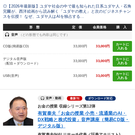
IT・サービス・金融業
コンサルタント
専門家
◎【2026年最新版】ユダヤ社会の中で最も知られた日系ユダヤ人・石角
完爾が、西洋絵画から読み解く「ユダヤの教え」と次のビジネスチャン
スを伝授！ なぜ、ユダヤ人はAIを独占する...
キーワード
形 態
定 価
会員価格
購 入
headset
音声
（どの形態でも内容は同じです）
経済予測
伝統・文化
モチベーション
マネジメント
カートに
CD版(簡易版CD)
33,000円
33,000円
入れる
会社数字を学ぶ
人事戦略
デジタル音声版
カートに
33,000円
33,000円
入れる
（配信＋ダウンロード）
※「更新」を押すと「テーマ」「キーワード」を更新いただけます。
カートに
USB(音声)
33,000円
33,000円
入れる
経営音声・動画を探す
ondemand_video
refresh
更新する
全国経営者セミナー収録物以外の経営教材（全762タイトル）からお探
音声・動画
最新刊
ダウンロード対応
しいただけます
お金の授業 収録シリーズ第12弾
有賀泰夫「お金の授業 小売・流通業のAI・
カテゴリー
DX戦略と株式投資」音声講座（簡易CD版・
デジタル版）
歴史・古典に学ぶ実務講話
大竹愼一書籍
有賀泰夫(H&Lリサーチ代表／証券アナリスト)