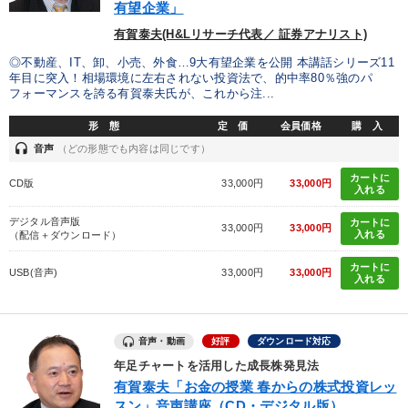
有望企業」
有賀泰夫(H&Lリサーチ代表／ 証券アナリスト)
◎不動産、IT、卸、小売、外食…9大有望企業を公開 本講話シリーズ11
年目に突入！相場環境に左右されない投資法で、的中率80％強のパ
フォーマンスを誇る有賀泰夫氏が、これから注...
形 態
定 価
会員価格
購 入
headset
音声
（どの形態でも内容は同じです）
カートに
CD版
33,000円
33,000円
入れる
デジタル音声版
カートに
33,000円
33,000円
入れる
（配信＋ダウンロード）
カートに
USB(音声)
33,000円
33,000円
入れる
音声・動画
好評
ダウンロード対応
年足チャートを活用した成長株発見法
有賀泰夫「お金の授業 春からの株式投資レッ
スン」音声講座（CD・デジタル版）