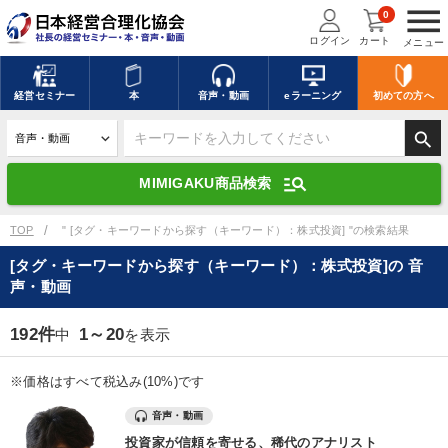
menu
0
ログイン
カート
メニュー
キーワードを入力して探す
edit
経営
セミナー
本
音声・動画
eラーニング
初めての方
へ
search
デジタル版対応のみ検索結果に表示する
manage_search
MIMIGAKU商品検索
search
上記の条件で検索
TOP
" [タグ・キーワードから探す（キーワード）：株式投資] "の検索結果
[タグ・キーワードから探す（キーワード）：株式投資]の 音
声・動画
講演収録物を探す
mic
refresh
更新する
192件
1～20
中
を表示
全国経営者セミナー講演収録物（全1315タイトル）からお探しいただけ
ます
※価格はすべて税込み(10%)です
カテゴリー
音声・動画
投資家が信頼を寄せる、稀代のアナリスト