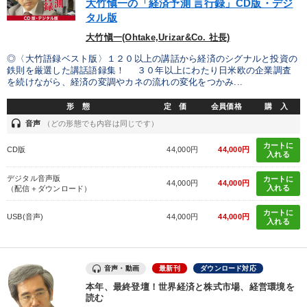
大竹愼一の「経済予測 言行録」CD版・デジ
タル版
大竹愼一(Ohtake,Urizar&Co. 社長)
◎〈大竹語録ベスト版〉１２０以上の講話から経済のシグナルと投資の
鉄則を厳選した講話語録集！ ３０年以上にわたり日米欧の企業調査
を続けながら、経済の変調やカネの流れの変化をつかみ...
形 態
定 価
会員価格
購 入
headset
音声
（どの形態でも内容は同じです）
カートに
CD版
44,000円
44,000円
入れる
デジタル音声版
カートに
44,000円
44,000円
入れる
（配信＋ダウンロード）
カートに
USB(音声)
44,000円
44,000円
入れる
音声・動画
最新刊
ダウンロード対応
本年、最終登壇！世界経済と株式市場、経営環境を
読む