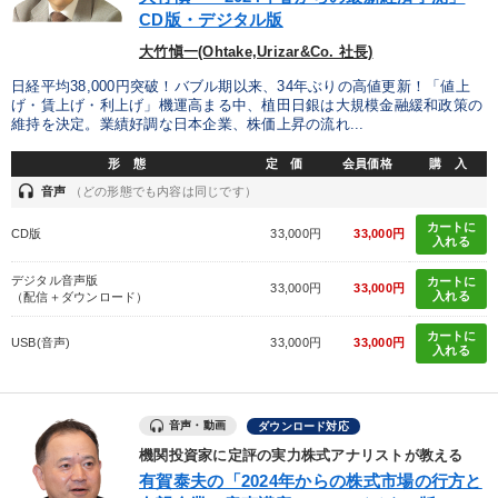
CD版・デジタル版
大竹愼一(Ohtake,Urizar&Co. 社長)
日経平均38,000円突破！バブル期以来、34年ぶりの高値更新！「値上
げ・賃上げ・利上げ」機運高まる中、植田日銀は大規模金融緩和政策の
維持を決定。業績好調な日本企業、株価上昇の流れ...
形 態
定 価
会員価格
購 入
headset
音声
（どの形態でも内容は同じです）
カートに
CD版
33,000円
33,000円
入れる
デジタル音声版
カートに
33,000円
33,000円
入れる
（配信＋ダウンロード）
カートに
USB(音声)
33,000円
33,000円
入れる
音声・動画
ダウンロード対応
機関投資家に定評の実力株式アナリストが教える
有賀泰夫の「2024年からの株式市場の行方と