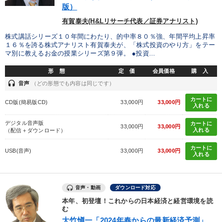
版）
有賀泰夫(H&Lリサーチ代表／証券アナリスト)
株式講話シリーズ１０年間にわたり、的中率８０％強、年間平均上昇率
１６％を誇る株式アナリスト有賀泰夫が、「株式投資のやり方」をテー
マ別に教えるお金の授業シリーズ第９弾。 ●投資...
形 態
定 価
会員価格
購 入
headset
音声
（どの形態でも内容は同じです）
カートに
CD版(簡易版CD)
33,000円
33,000円
入れる
デジタル音声版
カートに
33,000円
33,000円
入れる
（配信＋ダウンロード）
カートに
USB(音声)
33,000円
33,000円
入れる
音声・動画
ダウンロード対応
本年、初登壇！これからの日本経済と経営環境を読
む
大竹愼一「2024年春からの最新経済予測」