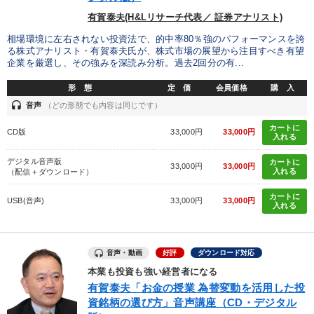
有賀泰夫(H&Lリサーチ代表／ 証券アナリスト)
目的別
相場環境に左右されない投資法で、的中率80％強のパフォーマンスを誇
る株式アナリスト・有賀泰夫氏が、株式市場の展望から注目すべき有望
企業を厳選し、その強みを深読み分析。過去2回分の有...
リーダーの魅力向上
社員研修を行いたい
形 態
定 価
会員価格
購 入
headset
業績を伸ばしたい
経営体系を学びたい
経営を改善したい
音声
（どの形態でも内容は同じです）
カートに
CD版
33,000円
33,000円
販売力を強化したい
入れる
デジタル音声版
カートに
33,000円
33,000円
入れる
（配信＋ダウンロード）
キーワード
カートに
USB(音声)
33,000円
33,000円
入れる
稲盛和夫
井上和弘
地方企業の勝ち方
投資
経営計画
経済予測
音声・動画
好評
ダウンロード対応
本業も投資も強い経営者になる
※「更新」を押すと「カテゴリー」「目的別」「キーワード」を更新いただけます。
有賀泰夫「お金の授業 為替変動を活用した投
資銘柄の選び方」音声講座（CD・デジタル