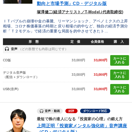
動向と市場予測」CD・デジタル版
塚澤健二(経済アナリスト／T-Model.i代表取締役)
ＩＴバブルの崩壊や金の暴騰、リーマンショック、アベノミクスの上昇
相場、コロナ株価暴落の時期と戻り相場の的中など、独自の経済予測分
析「Ｔ２モデル」で経済の重要な局面を的中させてきたト...
形 態
定 価
会員価格
購 入
headset
音声
（どの形態でも内容は同じです）
カートに
CD版
33,000円
33,000円
入れる
デジタル音声版
カートに
33,000円
33,000円
入れる
（配信＋ダウンロード）
カートに
USB(音声)
33,000円
33,000円
入れる
音声・動画
好評
ダウンロード対応
最短で株の達人になる「投資家の心理」の鍛え方
上岡正明「投資家メンタル強化術」音声講座
（CD・デジタル版）