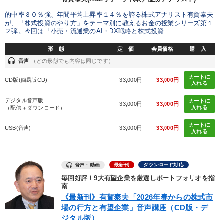
的中率８０％強、年間平均上昇率１４％を誇る株式アナリスト有賀泰夫
オーナー社長の「現場力の経営」＋現場の「儲ける力」をさらに
高める教材２選
が、「株式投資のやり方」をテーマ別に教えるお金の授業シリーズ第１
２弾。今回は「小売・流通業のAI・DX戦略と株式投資...
全国経営者セミナー収録〈売れ筋・人気ランキング〉＆新刊・好
評講話
形 態
定 価
会員価格
購 入
headset
音声
（どの形態でも内容は同じです）
成功哲学・人間学
カートに
CD版(簡易版CD)
33,000円
33,000円
入れる
【最新刊】時代を超える経営150の言葉＋社長のスピーチ・話材
集２タイトル
デジタル音声版
カートに
33,000円
33,000円
入れる
（配信＋ダウンロード）
経営戦略・経営実務
社員が自律的に動き出す組織づくり
カートに
USB(音声)
33,000円
33,000円
入れる
数字・税務・決算書
2026年春季全国経営者セミナー収録講演ＣＤ・講演ＤＶＤ・デジ
音声・動画
最新刊
ダウンロード対応
タル版（音声／動画ストリーミング・ダウンロード）
毎回好評！9大有望企業を厳選しポートフォリオを指
南
改善・生産性向上
《最新刊》有賀泰夫「2026年春からの株式市
場の行方と有望企業」音声講座（CD版・デ
【最新刊】精神科医・和田秀樹の「老いない力」＋健康な社長と
会社をつくる厳選講話
ジタル版）