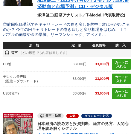
塚澤健二「2025年からの T２モデルで読む経
済動向と市場予測」CD・デジタル版
塚澤健二(経済アナリスト／T-Model.i代表取締役)
◎前回収録講話で円キャリトレードの巻き戻しを的中！次は何が起こる
のか？ 今年の円キャリトレードの巻き戻しと戻り相場をはじめ、ＩＴ
バブルの崩壊や金の暴騰、リーマンショック、アベノミ...
形 態
定 価
会員価格
購 入
headset
音声
（どの形態でも内容は同じです）
カートに
CD版
33,000円
33,000円
入れる
デジタル音声版
カートに
33,000円
33,000円
入れる
（配信＋ダウンロード）
カートに
USB(音声)
33,000円
33,000円
入れる
音声・動画
人気
ダウンロード対応
日本経済の読み方と投資判断、経営の見方、人間心
理を読み解くシグナル