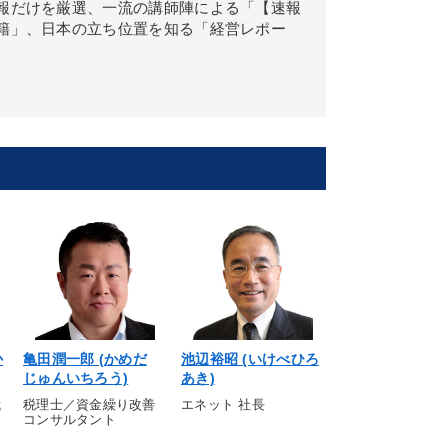
報だけを厳選、一流の講師陣による「【速報
籍」、日本の立ち位置を知る「経営レポー
か
亀田潤一郎 (かめだ
池辺裕昭 (いけべひろ
柳生耕一平厳信 
じゅんいちろう)
あき)
ぎゅうこういち
のとしのぶ)
代
税理士／資金繰り改善
エネット 社長
コンサルタント
柳生新陰流兵法 
二世宗家