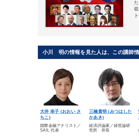
た
収
ト
小川 明の情報を見た人は、この講師
大井 幸子 (おおい さ
三橋貴明 (みつはした
ちこ)
かあき)
国際金融アナリスト／
経済評論家／経世論研
SAIL 代表
究所 所長