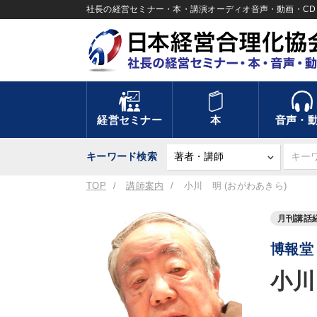
社長の経営セミナー・本・講演オーディオ音声・動画・CD＆
経営セミナー
本
音声・
キーワード検索
TOP
講師案内
小川 明 (おがわあきら)
月刊講話
博報堂
小川