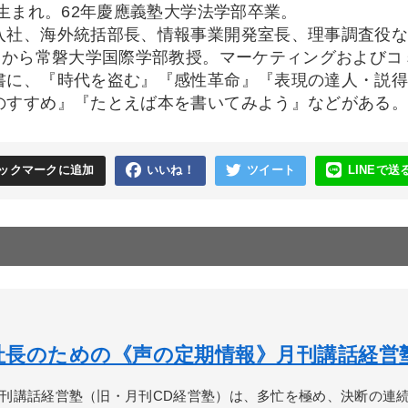
年生まれ。62年慶應義塾大学法学部卒業。
入社、海外統括部長、情報事業開発室長、理事調査役な
4月から常磐大学国際学部教授。マーケティングおよび
書に、『時代を盗む』『感性革命』『表現の達人・説
のすすめ』『たとえば本を書いてみよう』などがある
ックマークに追加
いいね！
ツイート
LINEで送
社長のための《声の定期情報》月刊講話経営
刊講話経営塾（旧・月刊CD経営塾）は、多忙を極め、決断の連