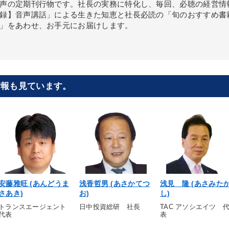
声の定期刊行物です。社長の実務に特化し、毎回、必聴の経営情
録】音声講話」による生きた知恵と社長必読の「旬のおすすめ書
」をあわせ、お手元にお届けします。
情報も見ています。
安藤雅旺 (あんどうま
浅香哲男 (あさかてつ
浅見 隆 (あさみた
さあき)
お)
し)
トランスエージェント
日中投資総研 社長
TAC アソシエイツ 
代表
表