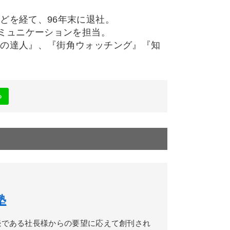
どを経て、96年末に退社。
コミュニケーションを担当。
得の達人』、『街角ウォッチング』『知
。
る
塾
続である社長様からの要望に応えて創刊され