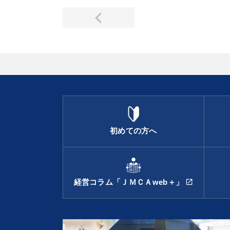
初めての方へ
経営コラム「ＪＭＣＡweb＋」
open_in_new