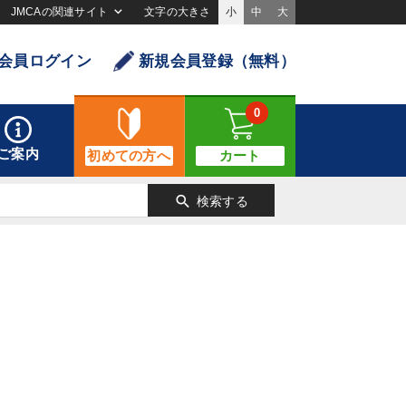
JMCAの関連サイト
文字の大きさ
小
中
大
会員ログイン
新規会員登録（無料）
0
ご案内
初めての方へ
カート
search
検索する