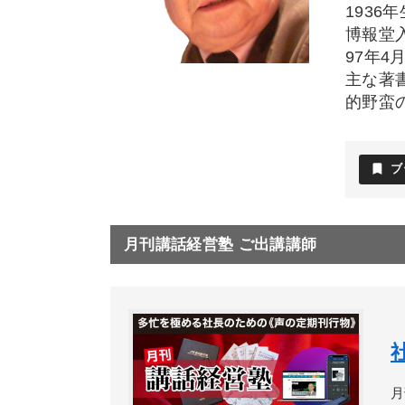
1936
博報堂
97年
主な著
的野蛮
bookmark
ブ
月刊講話経営塾 ご出講講師
月