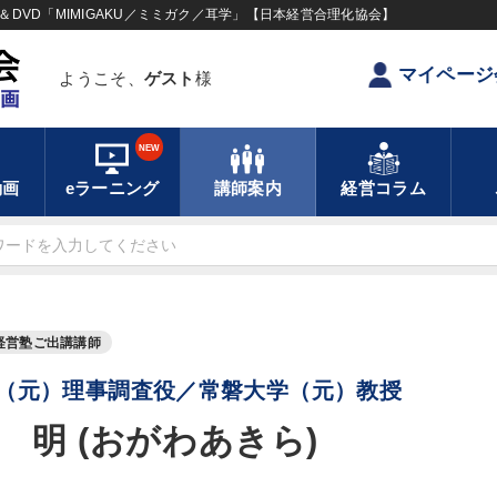
DVD「MIMIGAKU／ミミガク／耳学」【日本経営合理化協会】
マイページ
ようこそ、
ゲスト
様
NEW
動画
eラーニング
講師案内
経営コラム
経営塾ご出講講師
（元）理事調査役／常磐大学（元）教授
 明 (おがわあきら)