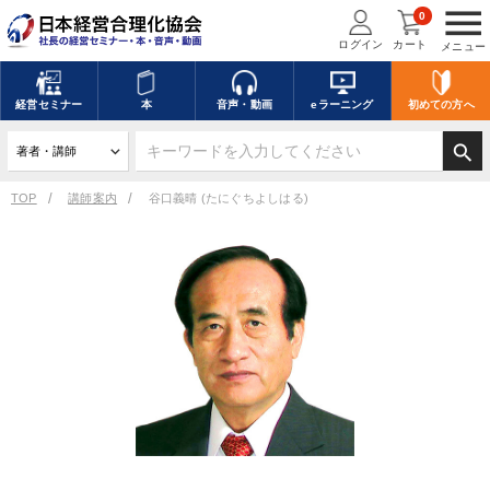
menu
0
ログイン
カート
メニュー
経営
セミナー
本
音声・動画
eラーニング
初めての方
へ
search
TOP
講師案内
谷口義晴 (たにぐちよしはる)