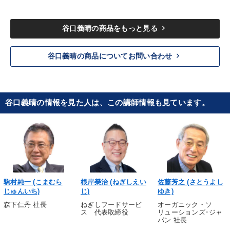
keyboard_arrow_right
谷口義晴の商品をもっと見る
keyboard_arrow_right
谷口義晴の商品についてお問い合わせ
谷口義晴の情報を見た人は、この講師情報も見ています。
駒村純一 (こまむら
根岸榮治 (ねぎしえい
佐藤芳之 (さとうよし
じゅんいち)
じ)
ゆき)
森下仁丹 社長
ねぎしフードサービ
オーガニック・ソ
ス 代表取締役
リューションズ･ジャ
パン 社長