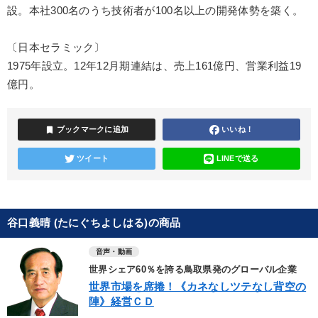
設。本社300名のうち技術者が100名以上の開発体勢を築く。
〔日本セラミック〕
1975年設立。12年12月期連結は、売上161億円、営業利益19
億円。
bookmark
ブックマークに追加
いいね！
ツイート
LINEで送る
谷口義晴 (たにぐちよしはる)の商品
音声・動画
世界シェア60％を誇る鳥取県発のグローバル企業
世界市場を席捲！《カネなしツテなし背空の
陣》経営ＣＤ