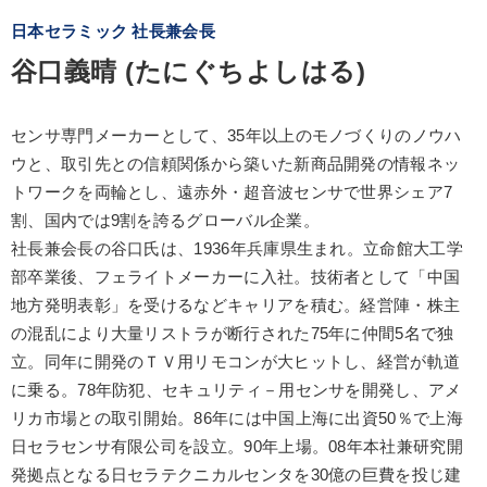
日本セラミック 社長兼会長
谷口義晴 (たにぐちよしはる)
センサ専門メーカーとして、35年以上のモノづくりのノウハ
ウと、取引先との信頼関係から築いた新商品開発の情報ネッ
トワークを両輪とし、遠赤外・超音波センサで世界シェア7
割、国内では9割を誇るグローバル企業。
社長兼会長の谷口氏は、1936年兵庫県生まれ。立命館大工学
部卒業後、フェライトメーカーに入社。技術者として「中国
地方発明表彰」を受けるなどキャリアを積む。経営陣・株主
の混乱により大量リストラが断行された75年に仲間5名で独
立。同年に開発のＴＶ用リモコンが大ヒットし、経営が軌道
に乗る。78年防犯、セキュリティ－用センサを開発し、アメ
リカ市場との取引開始。86年には中国上海に出資50％で上海
日セラセンサ有限公司を設立。90年上場。08年本社兼研究開
発拠点となる日セラテクニカルセンタを30億の巨費を投じ建