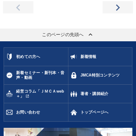
keyboard_arrow_up
このページの先頭へ
初めての方へ
新着情報
新着セミナー・新刊本・音
JMCA特別コンテンツ
声・動画
経営コラム「ＪＭＣＡweb
著者・講師紹介
open_in_new
＋」
お問い合わせ
トップページへ