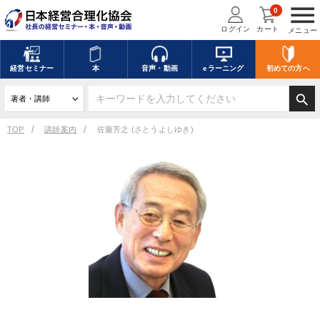
menu
0
ログイン
カート
メニュー
経営
セミナー
本
音声・動画
eラーニング
初めての方
へ
search
TOP
講師案内
佐藤芳之 (さとうよしゆき)