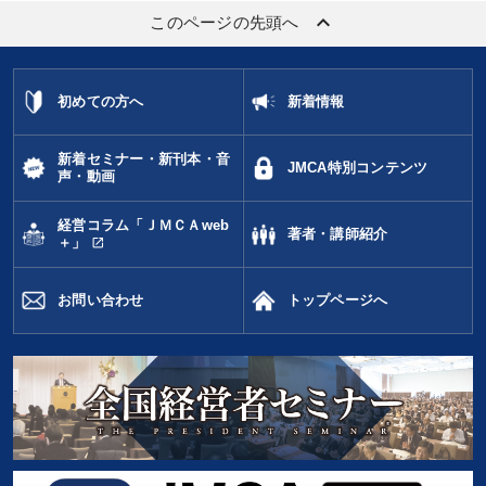
keyboard_arrow_up
このページの先頭へ
初めての方へ
新着情報
新着セミナー・新刊本・音
JMCA特別コンテンツ
声・動画
経営コラム「ＪＭＣＡweb
著者・講師紹介
open_in_new
＋」
お問い合わせ
トップページへ