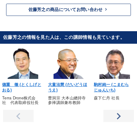
keyboard_arrow_right
佐藤芳之の商品についてお問い合わせ
佐藤芳之の情報を見た人は、この講師情報も見ています。
德重 徹 (とくしげと
大童法慧 (だいどうほ
駒村純一 (こまむら
おる)
うえ)
じゅんいち)
Terra Drone株式会
曹洞宗 大本山總持寺
森下仁丹 社長
社 代表取締役社長
参禅講師兼布教師