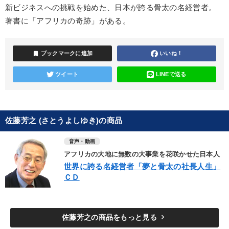
新ビジネスへの挑戦を始めた、日本が誇る骨太の名経営者。
著書に「アフリカの奇跡」がある。
bookmark
ブックマークに追加
いいね！
ツイート
LINEで送る
佐藤芳之 (さとうよしゆき)の商品
音声・動画
アフリカの大地に無数の大事業を花咲かせた日本人
世界に誇る名経営者「夢と骨太の社長人生」
ＣＤ
keyboard_arrow_right
佐藤芳之の商品をもっと見る