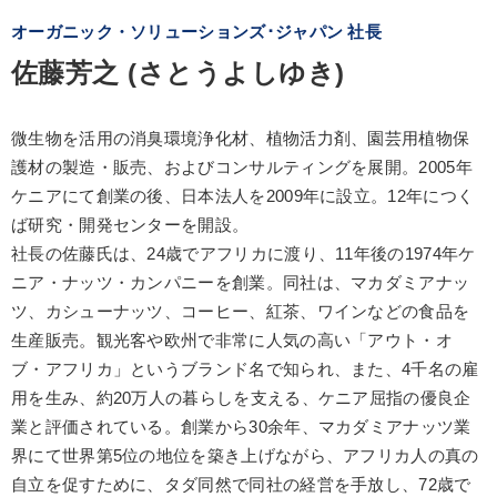
オーガニック・ソリューションズ･ジャパン 社長
佐藤芳之 (さとうよしゆき)
微生物を活用の消臭環境浄化材、植物活力剤、園芸用植物保
護材の製造・販売、およびコンサルティングを展開。2005年
ケニアにて創業の後、日本法人を2009年に設立。12年につく
ば研究・開発センターを開設。
社長の佐藤氏は、24歳でアフリカに渡り、11年後の1974年ケ
ニア・ナッツ・カンパニーを創業。同社は、マカダミアナッ
ツ、カシューナッツ、コーヒー、紅茶、ワインなどの食品を
生産販売。観光客や欧州で非常に人気の高い「アウト・オ
ブ・アフリカ」というブランド名で知られ、また、4千名の雇
用を生み、約20万人の暮らしを支える、ケニア屈指の優良企
業と評価されている。創業から30余年、マカダミアナッツ業
界にて世界第5位の地位を築き上げながら、アフリカ人の真の
自立を促すために、タダ同然で同社の経営を手放し、72歳で