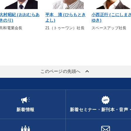
大村昭紀 (おおむらあ
平本 清 (ひらもとき
小西正行 (こにしま
きのり)
よし)
ゆき)
共和電業会長
21（トゥーワン）社長
スペースアップ社長
keyboard_arrow_up
このページの先頭へ
新着情報
新着セミナー・新刊本・音声