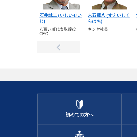
石井誠二 (いしいせい
末石藏八 (すえいしく
じ)
らはち)
八百八町代表取締役
キシヤ社長
CEO
初めての方へ