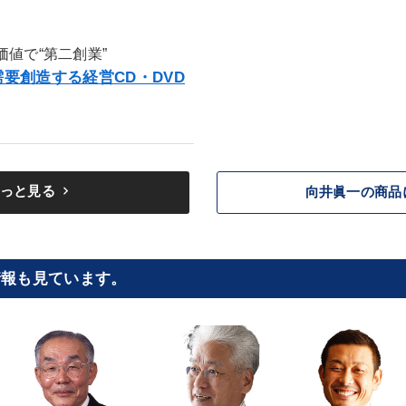
値で“第二創業”
要創造する経営CD・DVD
keyboard_arrow_right
っと見る
向井眞一の商品
情報も見ています。