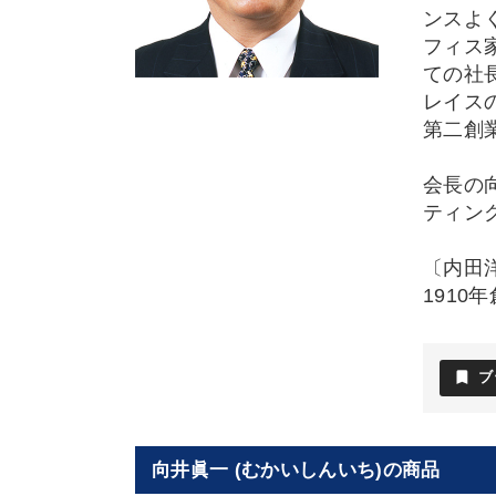
ンスよ
フィス
ての社
レイス
第二創
会長の
ティン
〔内田
1910
bookmark
ブ
向井眞一 (むかいしんいち)の商品