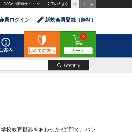
JMCAの関連サイト
文字の大きさ
小
中
大
会員ログイン
新規会員登録（無料）
0
ご案内
初めての方へ
カート
search
検索する
る学校教育機器をあわせた3部門で、バラ