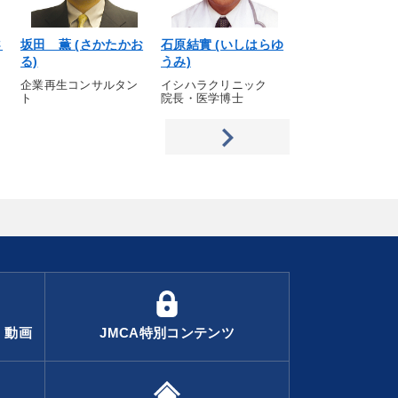
さ
坂田 薫 (さかたかお
石原結實 (いしはらゆ
石崎義公 (いし
る)
うみ)
しとも)
企業再生コンサルタン
イシハラクリニック
タカコ 会長
ト
院長・医学博士
・動画
JMCA特別コンテンツ