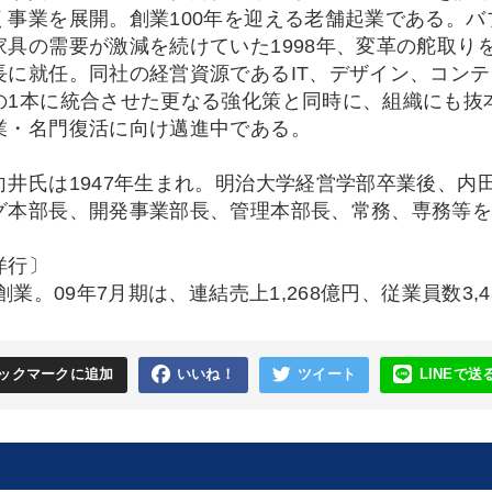
く事業を展開。創業100年を迎える老舗起業である。
家具の需要が激減を続けていた1998年、変革の舵取り
長に就任。同社の経営資源であるIT、デザイン、コン
の1本に統合させた更なる強化策と同時に、組織にも抜
業・名門復活に向け邁進中である。
向井氏は1947年生まれ。明治大学経営学部卒業後、内
グ本部長、開発事業部長、管理本部長、常務、専務等を経
洋行〕
年創業。09年7月期は、連結売上1,268億円、従業員数3
ックマークに追加
いいね！
ツイート
LINEで送