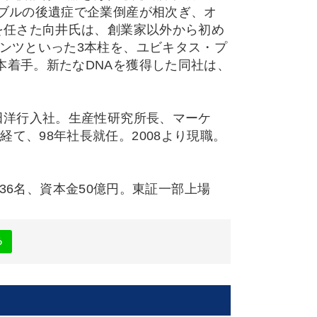
バブルの後遺症で企業倒産が相次ぎ、オ
を任さた向井氏は、創業家以外から初め
テンツといった3本柱を、ユビキタス・プ
本着手。新たなDNAを獲得した同社は、
田洋行入社。生産性研究所長、マーケ
て、98年社長就任。2008より現職。
,436名、資本金50億円。東証一部上場
る