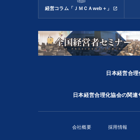
経営コラム「ＪＭＣＡweb＋」
open_in_new
日本経営合理化
日本経営合理化協会の関連
会社概要
採用情報