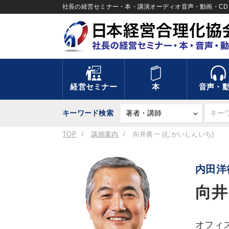
社長の経営セミナー・本・講演オーディオ音声・動画・CD＆
経営セミナー
本
音声・
キーワード検索
TOP
講師案内
向井眞一 (むかいしんいち)
内田洋
向井
オフィ