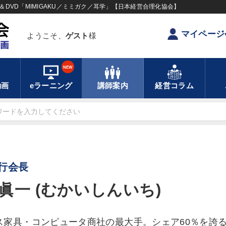
DVD「MIMIGAKU／ミミガク／耳学」【日本経営合理化協会】
マイページ
ようこそ、
ゲスト
様
NEW
動画
eラーニング
講師案内
経営コラム
行会長
眞一 (むかいしんいち)
ス家具・コンピュータ商社の最大手。シェア60％を誇