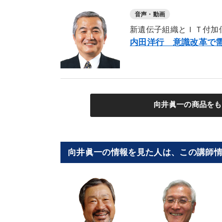
音声・動画
新遺伝子組織とＩＴ付加価
内田洋行 意識改革で需
向井眞一の商品をも
向井眞一の情報を見た人は、この講師