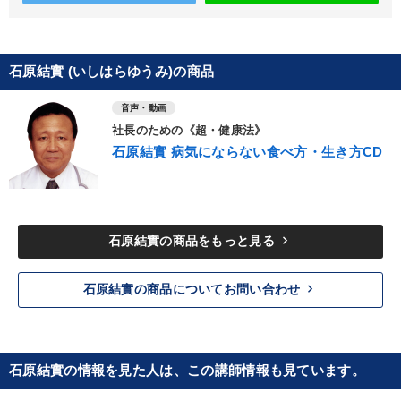
石原結實 (いしはらゆうみ)の商品
音声・動画
社長のための《超・健康法》
石原結實 病気にならない食べ方・生き方CD
keyboard_arrow_right
石原結實の商品をもっと見る
keyboard_arrow_right
石原結實の商品についてお問い合わせ
石原結實の情報を見た人は、この講師情報も見ています。