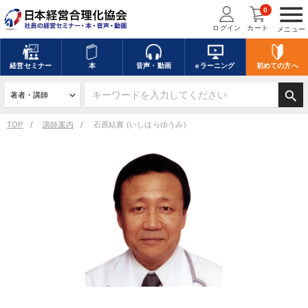
menu
0
ログイン
カート
メニュー
経営
セミナー
本
音声・動画
eラーニング
初めての方
へ
search
TOP
講師案内
石原結實 (いしはらゆうみ)