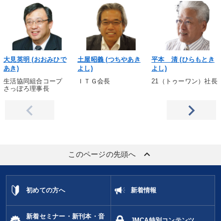
大見英明 (おおみひで
土屋昭義 (つちやあき
平本 清 (ひらもとき
あき)
よし)
よし)
生活協同組合コープ
ＩＴＧ会長
21（トゥーワン）社長
さっぽろ理事長
keyboard_arrow_up
このページの先頭へ
初めての方へ
新着情報
新着セミナー・新刊本・音
JMCA特別コンテンツ