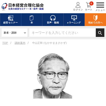
menu
0
ログイン
カート
メニュー
経営
セミナー
本
音声・動画
eラーニング
初めての方
へ
search
TOP
講師案内
中山正和 (なかやままさかず)