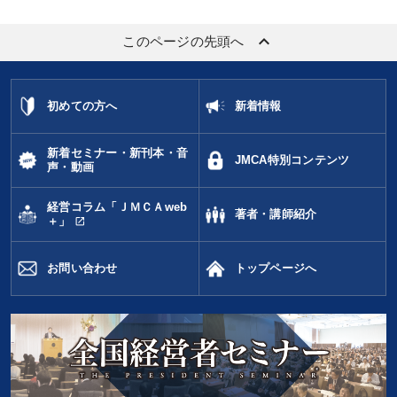
keyboard_arrow_up
このページの先頭へ
初めての方へ
新着情報
新着セミナー・新刊本・音
JMCA特別コンテンツ
声・動画
経営コラム「ＪＭＣＡweb
著者・講師紹介
open_in_new
＋」
お問い合わせ
トップページへ