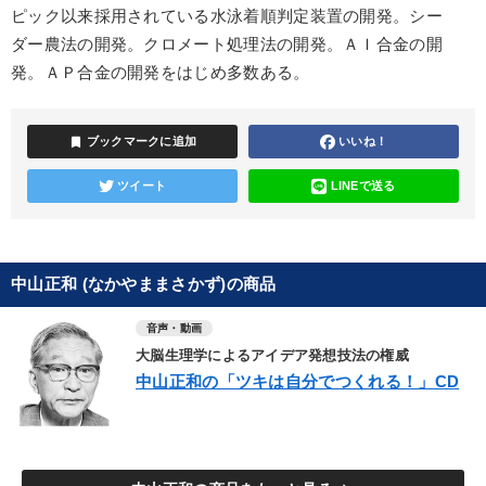
ピック以来採用されている水泳着順判定装置の開発。シー
ダー農法の開発。クロメート処理法の開発。ＡＩ合金の開
発。ＡＰ合金の開発をはじめ多数ある。
bookmark
ブックマークに追加
いいね！
ツイート
LINEで送る
中山正和 (なかやままさかず)の商品
音声・動画
大脳生理学によるアイデア発想技法の権威
中山正和の「ツキは自分でつくれる！」CD