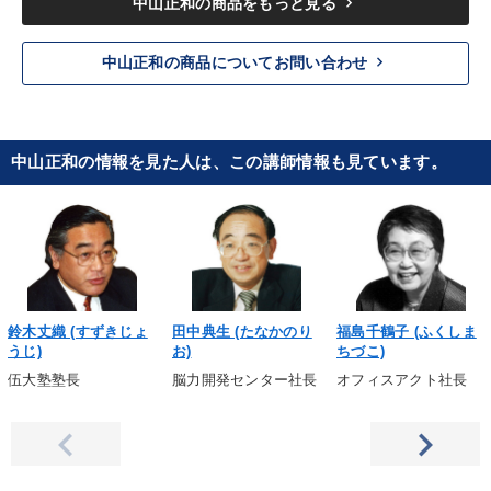
keyboard_arrow_right
中山正和の商品をもっと見る
keyboard_arrow_right
中山正和の商品についてお問い合わせ
中山正和の情報を見た人は、この講師情報も見ています。
鈴木丈織 (すずきじょ
田中典生 (たなかのり
福島千鶴子 (ふくしま
うじ)
お)
ちづこ)
伍大塾塾長
脳力開発センター社長
オフィスアクト社長