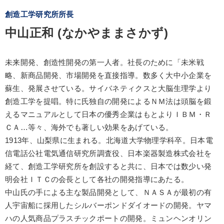
創造工学研究所所長
中山正和 (なかやままさかず)
未来開発、創造性開発の第一人者。社長のために「未米戦
略、新商品開発、市場開発を直接指導。数多く大中小企業を
蘇生、発展させている。サイバネティクスと大脳生理学より
創造工学を提唱。特に氏独自の開発によるＮＭ法は頭脳を鍛
えるマニュアルとして日本の優秀企業はもとよりＩＢＭ・Ｒ
ＣＡ…等々、海外でも著しい効果をあげている。
1913年、山梨県に生まれる。北海道大学物理学科卒。日本電
信電話公社電気通信研究所調査役、日本楽器製造株式会社を
経て、創造工学研究所を創設すると共に、日本では数少い発
明会社ＩＴＣの会長として各社の開発指導にあたる。
中山氏の手による主な製品開発として、ＮＡＳＡが最初の有
人宇宙船に採用したシルバーポンドダイオードの開発。ヤマ
ハの人気商品プラスチックポートの開発。ミュンヘンオリン