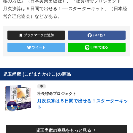
極の方法』（日本実業出版社）、『社長特命プロジェクト
月次決算は５日間で出せる！―-スターターキット』（日本経
営合理化協会）などがある。
bookmark
ブックマークに追加
いいね！
ツイート
LINEで送る
児玉尚彦 (こだまたかひこ)の商品
本
社長特命プロジェクト
月次決算は５日間で出せる！スターターキッ
ト
keyboard_arrow_right
児玉尚彦の商品をもっと見る