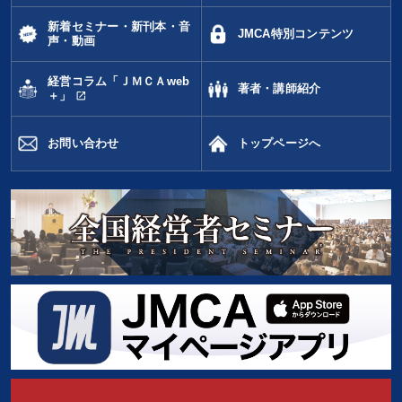
新着セミナー・新刊本・音
JMCA特別コンテンツ
声・動画
経営コラム「ＪＭＣＡweb
著者・講師紹介
open_in_new
＋」
お問い合わせ
トップページへ