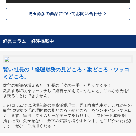
keyboard_arrow_right
児玉尚彦の商品についてお問い合わせ
経営コラム 好評掲載中
賢い社長の「経理財務の見どころ・勘どころ・ツッコ
ミどころ」
数字の知識が増えると、社長の「次の一手」が見えてくる！
激変する環境をキャッチして経営を変えていかないと、これから先を生
き残ることはできません。
このコラムでは現場主義の実践派税理士、児玉尚彦先生が、これからの
経営に役立つ「経理財務の見どころ・勘どころ」をワンポイントでお伝
えします。毎回、タイムリーなテーマを取り上げ、 スピード成長を目
指す社長に欠かせない「数字の知識を増やすヒント」をご紹介いただき
ます。ぜひ、ご活用ください。