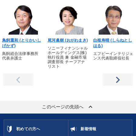
鳥飼重和 (とりかいし
尾河眞樹 (おがわまき)
白根寿晴 (しらねとし
げかず)
はる)
ソニーフィナンシャル
ホールディングス(株)
鳥飼総合法律事務所
エフピーインテリジェ
執行役員 兼 金融市場
代表弁護士
ンス代表取締役社長
調査部長 チーフアナ
リスト
keyboard_arrow_up
このページの先頭へ
初めての方へ
新着情報