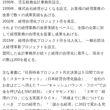
1995年、児玉税務会計事務所設立。
1999年、株式会社経理がよくなる設立。お客様の経理業務の
改善で数々の成果実績をあげる。
2002年、経理合理化プロジェクトⓇを発足。
それまでの経理業務の改善実績をベースに、全国の企業に対
して経理業務の合理化を提案し成果をあげる。
2015年、経理合理化プロジェクトⓇを法人化し、一般社団法
人経理革新プロジェクトを設立。
賛同した会計事務所が続々と経理の合理化に着手し、現在そ
の数は200を超える。
主な著書に『社長特命プロジェクト月次決算は５日間で出せ
る！スターターキット』（日本経営合理化協会）、 『会社の
お金はどこへ消えた？――“キャッシュバランス・フロー”でお
金を呼び込む59の鉄則』（ダイヤモンド社）、 『３年で「経
理のプロ」になる実践ＰＤＣＡ』『35歳までに身につけてお
くべき プロの経理力』 『「儲かる経理」に30日で変わる究