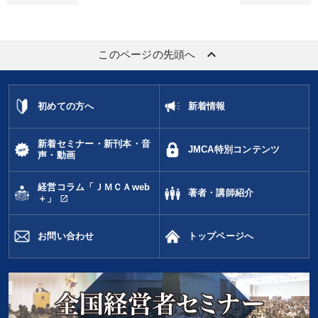
keyboard_arrow_up
このページの先頭へ
初めての方へ
新着情報
新着セミナー・新刊本・音
JMCA特別コンテンツ
声・動画
経営コラム「ＪＭＣＡweb
著者・講師紹介
open_in_new
＋」
お問い合わせ
トップページへ