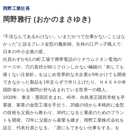
岡野工業社長
岡野雅行 (おかのまさゆき)
“不況なんてあるわけない。いまだかつて仕事がないことはな
かった”と語るプレス金型の魔術師。生粋の江戸っ子職人で、
日本の中小企業の星。
社員わずか6人の町工場で携帯電話のリチウムイオン電池の
ケースや、穴の直径が60ミクロンしかない極細の「刺しても
痛くない注射針」をはじめ世界的な大企業が5年かけても開発
できなかった製品を1年足らずで作り上げたり、ＮＡＳＡや米
国防省からも難問が持ち込まれている世界一の職人。
1933年、東京・墨田区生まれ。45年、向島更正国民学校を卒
業後、家業の金型工場を手伝う。20歳の頃から本格的に金型
の技術を父親から教わり、30代になると量産のためのプラン
トを開発。72年に父親から家業を継ぎ、岡野工業株式会社を
設立、代表社員となる。「誰にもできない仕事をする」を