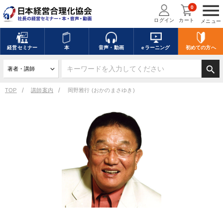
menu
0
ログイン
カート
メニュー
経営
セミナー
本
音声・動画
eラーニング
初めての方
へ
search
TOP
講師案内
岡野雅行 (おかのまさゆき)