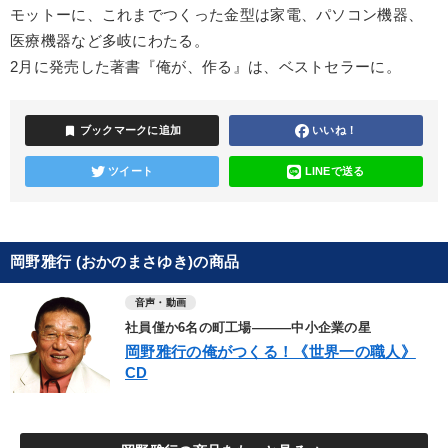
モットーに、これまでつくった金型は家電、パソコン機器、
医療機器など多岐にわたる。
2月に発売した著書『俺が、作る』は、ベストセラーに。
bookmark
ブックマークに追加
いいね！
ツイート
LINEで送る
岡野雅行 (おかのまさゆき)の商品
音声・動画
社員僅か6名の町工場―――中小企業の星
岡野雅行の俺がつくる！《世界一の職人》
CD