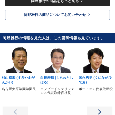
keyboard_arrow_right
岡野雅行の商品をもっと見る
keyboard_arrow_right
岡野雅行の商品についてお問い合わせ
岡野雅行の情報を見た人は、この講師情報も見ています。
杉山巌海 (すぎやまが
白根寿晴 (しらねとし
国永秀男 (くにながひ
んかい)
はる)
でお)
名古屋大原学園学園長
エフピーインテリジェ
ポートエム代表取締役
ンス代表取締役社長