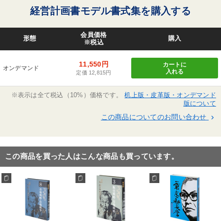
経営計画書モデル書式集を購入する
会員価格
形態
購入
※税込
11,550円
カートに
オンデマンド
入れる
定価 12,815円
※表示は全て税込（10%）価格です。
机上版・皮革版・オンデマンド
版について
この商品についてのお問い合わせ
keyboard_arrow_right
この商品を買った人はこんな商品も買っています。