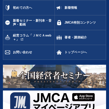
初めての方へ
新着情報
新着セミナー・新刊本・音
JMCA特別コンテンツ
声・動画
経営コラム「ＪＭＣＡweb
著者・講師紹介
open_in_new
＋」
お問い合わせ
トップページへ