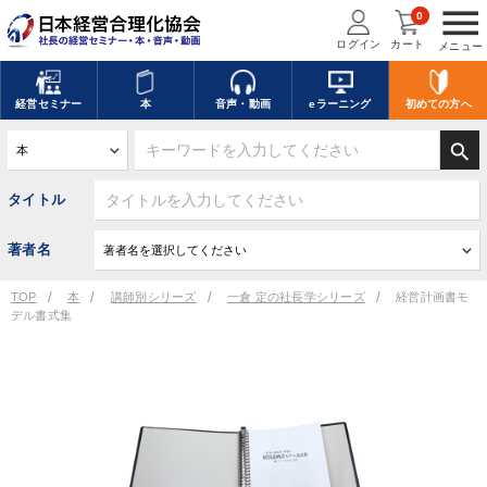
menu
0
ログイン
カート
メニュー
経営
セミナー
本
音声・動画
eラーニング
初めての方
へ
search
タイトル
著者名
TOP
本
講師別シリーズ
一倉 定の社長学シリーズ
経営計画書モ
デル書式集