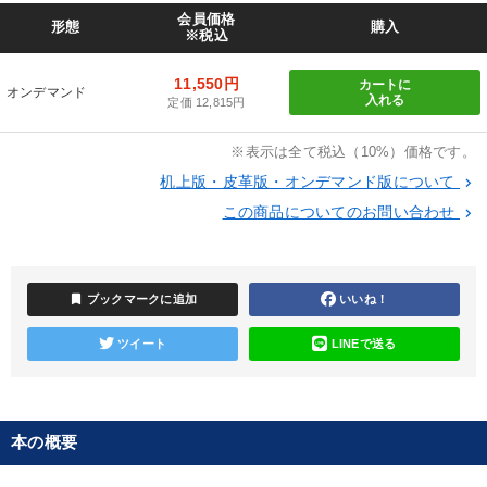
会員価格
形態
購入
※税込
11,550円
カートに
オンデマンド
入れる
定価 12,815円
※表示は全て税込（10%）価格です。
机上版・皮革版・オンデマンド版について
keyboard_arrow_right
この商品についてのお問い合わせ
keyboard_arrow_right
bookmark
ブックマークに追加
いいね！
ツイート
LINEで送る
本の概要