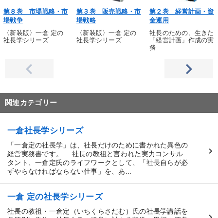
第８巻 市場戦略・市
第３巻 販売戦略・市
第２巻 経営計画・資
場戦争
場戦略
金運用
〈新装版〉一倉 定の
〈新装版〉一倉 定の
社長のための、生きた
社長学シリーズ
社長学シリーズ
「経営計画」作成の実
務
関連カテゴリー
一倉社長学シリーズ
「一倉定の社長学」は、社長だけのために書かれた異色の
経営実務書です。 社長の教祖と言われた実力コンサル
タント、一倉定氏のライフワークとして、「社長自らが必
ずやらなければならない仕事」を、あ...
一倉 定の社長学シリーズ
社長の教祖・一倉定（いちくらさだむ）氏の社長学講話を