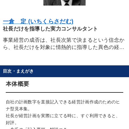
一倉 定 (いちくらさだむ)
社長だけを指導した実力コンサルタント
事業経営の成否は、社長次第で決まるという信念か
ら、社長だけを対象に情熱的に指導した異色の経営
コンサルタント。
空理空論を嫌い、徹底して現場実践主義とお客様第
目次・まえがき
一主義を標榜。社長を小学生のように叱りつけ、時
には、手にしたチョークを投げつける反面、社長と
本体概要
悩みを共にし、親身になって対応策を練る。まさに
「社長の教祖」的存在であった。経営指導歴35年、
自社の計画数字を直接記入できる経営計画作成のためのヒ
あらゆる業種・業態に精通、文字通りわが国におけ
ナ型見本集。
る経営コンサルタントの第一人者として、大中小
社長が経営計画を実際に立てる時に、すぐ利用できると、
5000余社を指導。
好評。