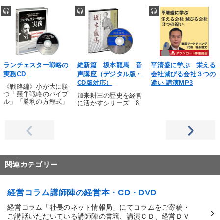
ランチェスター戦略の
維新篇 坂本龍馬 音
平清盛に学ぶ 栄える
実務CD
声講座（デジタル版・
会社滅びる会社３つの
CD版対応）
違い 講演MP3
《戦略編》小が大に勝
つ「競争戦略のバイブ
加来耕三の歴史を経営
ル」「勝利の方程式」
に活かすシリーズ 8
関連カテゴリー
経営コラム講師陣の経営本・CD・DVD
経営コラム「社長のネット情報局」にてコラムをご寄稿・
ご講話いただいている講師陣の書籍、講演ＣＤ、経営ＤＶ