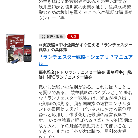
の生き様は？経営指導歴20余年の福永雅文が、
浅井三姉妹と徳川家の史実を通し、組織永続繁
栄のための教訓を導く ※こちらの講話は講演ダ
ウンロード専...…
音声・動画
人気
≪実践編≫中小企業がすぐ使える「ランチェスター
戦略」の具体策
「ランチェスター戦略・シェアＵＰマニュア
ル」
福永雅文(ＮＰＯランチェスター協会 常務理事)［監
修］NPOランチェスター協会
戦いには戦いの法則がある。これに従うことこ
そ賢明である。 競争戦略のバイブルとして著名
な「ランチェスター戦略」は、米国が導き出し
た戦闘の法則を、我が国屈指の経営コンサルタ
ントの田岡信夫氏が、ビジネスにおける競争理
論へと応用し、体系化した最強の経営戦略で
す。 いまや強豪と呼ばれる企業たちが創業期に
取り入れ、その飛躍の原動力として使いこなし
てきた、まさに「小が大に勝つ、勝利の方程
式」です。 ...…