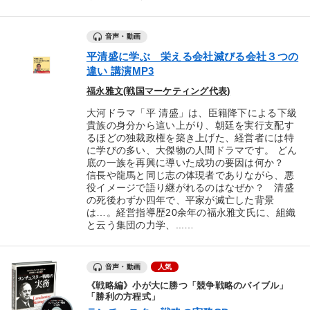
音声・動画
平清盛に学ぶ 栄える会社滅びる会社３つの
違い 講演MP3
福永雅文(戦国マーケティング代表)
大河ドラマ「平 清盛」は、臣籍降下による下級
貴族の身分から這い上がり、朝廷を実行支配す
るほどの独裁政権を築き上げた、経営者には特
に学びの多い、大傑物の人間ドラマです。 どん
底の一族を再興に導いた成功の要因は何か？
信長や龍馬と同じ志の体現者でありながら、悪
役イメージで語り継がれるのはなぜか？ 清盛
の死後わずか四年で、平家が滅亡した背景
は…。経営指導歴20余年の福永雅文氏に、組織
と云う集団の力学、...…
音声・動画
人気
《戦略編》小が大に勝つ「競争戦略のバイブル」
「勝利の方程式」