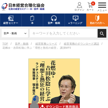
menu
0
ログイン
カート
メニュー
キーワードを入力して探す
edit
経営
セミナー
本
音声・動画
eラーニング
初めての方
へ
search
デジタル版対応のみ検索結果に表示する
TOP
音声・動画
経営実務シリーズ
経営実務のダウンロード講話
花燃ゆ・吉田松陰に学ぶ「理想と熱狂の経営」 講演MP3
search
上記の条件で検索
講演収録物を探す
mic
refresh
更新する
全国経営者セミナー講演収録物（全1315タイトル）からお探しいただけ
ます
カテゴリー