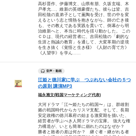
高杉晋作、伊藤博文、山県有朋、久坂玄端、木
戸孝允…、維新の英雄豪傑たち。彼らは皆、吉
田松陰の直弟子として薫陶を受け、世の中を変
えるという志と情熱を抱きながら、師の亡き後
も、その教えである実践を貫いて、倒幕から明
治維新へと、本当に時代を揺り動かした。 この
ＣＤは、現代の経営者に、吉田松陰の「劇的な
生涯と熱誠の教育」を通して、大変革期の逆境
を生き抜く《覚悟と生き様》《人財の育て方》
《人望学》を学ん...…
音声・動画
江姫と徳川家に学ぶ つぶれない会社の５つ
の原則 講演MP3
福永雅文(戦国マーケティング代表)
大河ドラマ「江〜姫たちの戦国〜」は、群雄割
拠の戦国時代からカリスマ支配、そして、長期
安定政権の徳川幕府の始まる激変期を描いた、
経営者が学ぶべき人間ドラマの宝庫。 強大な権
力構造が、いとも簡単に崩れたのはなぜか？
勝者と敗者の差は何か？ 継ぐ者・継がれる者