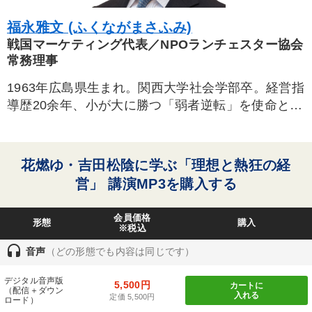
福永雅文 (ふくながまさふみ)
タグ・キーワード
戦国マーケティング代表／NPOランチェスター協会
常務理事
健康・ウェルビーイング
スポーツ関係
老舗企業
1963年広島県生まれ。関西大学社会学部卒。経営指
会社数字を学ぶ
人事戦略
通販
感動講話
M&A
導歴20余年、小が大に勝つ「弱者逆転」を使命と
し、我が国の競争戦略のバイブルともいわれるラン
FCビジネス
歴史に学ぶ
企業文化
企業再建
チェスター戦略を伝道する。企業の営業戦略づくり
を指導するとともに全国各地で企業研修・講演を行
大竹愼一
稲盛和夫
営業
イノベーション
採用
花燃ゆ・吉田松陰に学ぶ「理想と熱狂の経
う。 ランチェスター戦略学会常任幹事などを兼務。
営」 講演MP3を購入する
スポーツ関連
会社を守る
企業成長
株式市場
DX
会員価格
井上和弘
AI
形態
購入
※税込
headset
音声
（どの形態でも内容は同じです）
※「更新」を押すと「タグ・キーワード」を更新いただけます。
デジタル音声版
5,500円
カートに
（配信＋ダウン
入れる
定価 5,500円
ロード）