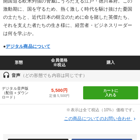
開国迫る欧米列強の脅威にうろたえる江戸・徳川幕府。この
IT・サービス・金融業
コンサルタント
専門家
激動期に、国を守るため、熱く激しく時代を駆け抜けた憂国
の士たちと、近代日本の樹立のために命を賭した英傑たち、
キーワード
それを支えた者たちの生き様に、経営者・ビジネスリーダー
は何を学ぶか。
多様性・ダイバーシティ
不動産投資
聞き手・作間信司
●
デジタル商品について
松下幸之助
早分かり
MBA
会員価格
形態
購入
※税込
※「更新」を押すと「テーマ」「キーワード」を更新いただけます。
headset
音声
（どの形態でも内容は同じです）
経営音声・動画を探す
ondemand_video
refresh
デジタル音声版
更新する
5,500円
カートに
（配信＋ダウン
入れる
定価 5,500円
ロード）
全国経営者セミナー収録物以外の経営教材（全762タイトル）からお探
しいただけます
※表示は全て税込（10%）価格です。
この商品についてのお問い合わせ
keyboard_arrow_right
カテゴリー
最新トレンドと時代の潮流を押さえる
【5月】音声・映像