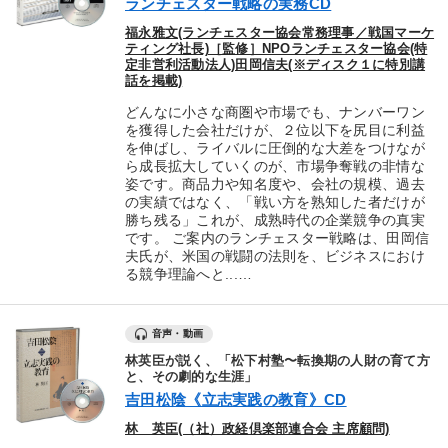
ランチェスター戦略の実務CD
福永雅文(ランチェスター協会常務理事／戦国マーケ
ティング社長)［監修］NPOランチェスター協会(特
定非営利活動法人)田岡信夫(※ディスク１に特別講
話を掲載)
どんなに小さな商圏や市場でも、ナンバーワン
を獲得した会社だけが、２位以下を尻目に利益
を伸ばし、ライバルに圧倒的な大差をつけなが
ら成長拡大していくのが、市場争奪戦の非情な
姿です。商品力や知名度や、会社の規模、過去
の実績ではなく、「戦い方を熟知した者だけが
勝ち残る」これが、成熟時代の企業競争の真実
です。 ご案内のランチェスター戦略は、田岡信
夫氏が、米国の戦闘の法則を、ビジネスにおけ
る競争理論へと...…
音声・動画
林英臣が説く、「松下村塾〜転換期の人財の育て方
と、その劇的な生涯」
吉田松陰《立志実践の教育》CD
林 英臣(（社）政経倶楽部連合会 主席顧問)