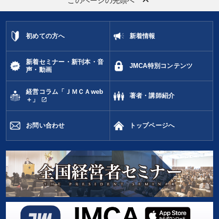
keyboard_arrow_up
このページの先頭へ
初めての方へ
新着情報
新着セミナー・新刊本・音
JMCA特別コンテンツ
声・動画
経営コラム「ＪＭＣＡweb
著者・講師紹介
open_in_new
＋」
お問い合わせ
トップページへ