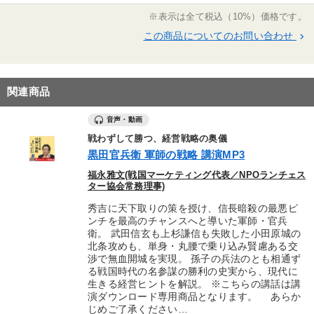
※表示は全て税込（10%）価格です。
この商品についてのお問い合わせ
keyboard_arrow_right
関連商品
音声・動画
戦わずして勝つ、経営戦略の奥儀
黒田官兵衛 軍師の戦略 講演MP3
福永雅文(戦国マーケティング代表／NPOランチェス
ター協会常務理事)
秀吉に天下取りの策を授け、信長暗殺の最悪ピ
ンチを最高のチャンスへと導いた軍師・官兵
衛。 武田信玄も上杉謙信も失敗した小田原城の
北条攻めも、単身・丸腰で乗り込み賢慮ある交
渉で無血開城を実現。 孫子の兵法のとも相通ず
る戦国時代の名参謀の勝利の史実から、現代に
生きる経営ヒントを解説。 ※こちらの講話は講
演ダウンロード専用商品となります。 あらか
じめご了承ください…