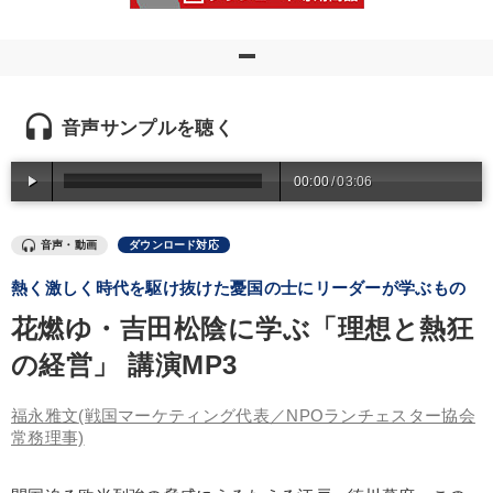
優秀各社の智恵と戦略
事業家のロマンと経営
若手異才経営者の発想
専門家のアドバイス
リーダーの器量を学ぶ
headset
音声サンプルを聴く
テーマ
00:00
/
03:06
後継社長・アトツギ
【3月】音声・映像
音声・動画
ダウンロード対応
最新技術・トレンド
148回夏季大会
熱く激しく時代を駆け抜けた憂国の士にリーダーが学ぶもの
花燃ゆ・吉田松陰に学ぶ「理想と熱狂
社員が自律的に動き出す組織づくり
【12月】音声・映像
の経営」 講演MP3
業種
福永雅文
(戦国マーケティング代表／NPOランチェスター協会
常務理事)
製造業
卸売・小売・飲食業
建設・不動産業