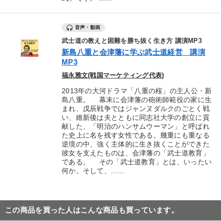
音声・動画
武士道の教えと困難を勝ち抜く生き方 講演MP3
新島八重と会津藩に学ぶ武士道経営 講演
MP3
福永雅文(戦国マーケティング代表)
2013年の大河ドラマ「八重の桜」の主人公・新
島八重。 幕末に会津藩の砲術師範役の家に生
まれ、戊辰戦争ではジャンヌダルクのごとく戦
い、維新後は夫とともに同志社大学の創立に貢
献した、「明治のハンサムウーマン」と呼ばれ
た史上に名を残す女性である。幾重にも重なる
逆境の中、強く主体的に生き抜くことができた
彼女を支えたものは、会津藩の「武士道教育」
である。 その「武士道教育」とは、いったい
何か。そして、...…
この商品を買った人はこんな商品も買っています。