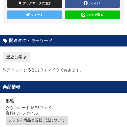
bookmark
ブックマークに追加
いいね！
【6月】音声・映像
ツイート
LINEで送る
【最新刊】時代を超える経営150の言葉＋社長のスピーチ・話材
集２タイトル
経営戦略・経営実務
148回夏季大会
関連タグ・キーワード
local_offer
オーナー社長の「現場力の経営」＋現場の「儲ける力」をさらに
高める教材２選
歴史に学ぶ
2025年春季全国経営者セミナー収録講演ＣＤ・講演ＤＶＤ・デジ
タル版（音声／動画ストリーミング・ダウンロード）
※クリックすると別ウィンドウで開きます。
2026年夏季全国経営者セミナー収録講演ＣＤ・講演ＤＶＤ・デジ
タル版（音声／動画ストリーミング・ダウンロード）
商品情報
【3月】音声・映像
「儲けの本質」を突く
形態
ダウンロード MP3ファイル
仕事のスキルと人間力を高める知恵を身につける
資料PDFファイル
デジタル商品と視聴方法について
目的別