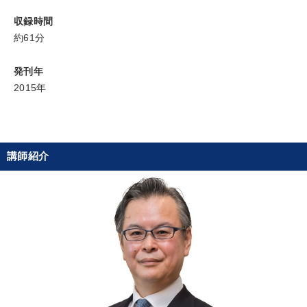
収録時間
新事業・新商品づくり
経営体系を学びたい
約61分
財務・数字力の向上
社長の姿勢を学びたい
発刊年
2015年
後継者に聞かせたい
経営を改善したい
キーワード
講師紹介
思考法
両利きの経営
一流人
M&A
プロ経営者
経済予測
※「更新」を押すと「カテゴリー」「目的別」「キーワード」を更新いただけます。
タグから探す
local_offer
refresh
更新する
すべての音声・動画（全2077タイトル）からお探しいただけます