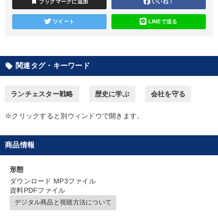
bookmark
ブックマークに追加
いいね！
カテゴリー
ツイート
LINEで送る
成功哲学・人間学
大竹愼一書籍
関連タグ・キーワード
local_offer
オーナー社長の「現場力の経営」＋現場の「儲ける力」をさらに
高める教材２選
ランチェスター戦略
歴史に学ぶ
会社を守る
【最新刊】時代を超える経営150の言葉＋社長のスピーチ・話材
集２タイトル
※クリックすると別ウィンドウで開きます。
経営戦略・経営実務
商品情報
2025年春季全国経営者セミナー収録講演ＣＤ・講演ＤＶＤ・デジ
タル版（音声／動画ストリーミング・ダウンロード）
形態
改善・生産性向上
営業・社員研修
148回夏季大会
ダウンロード MP3ファイル
資料PDFファイル
社員が自律的に動き出す組織づくり
最新技術・トレンド
デジタル商品と視聴方法について
【6月】音声・映像