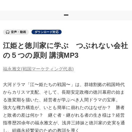
優秀各社の智恵と戦略
事業家のロマンと経営
若手異才経営者の発想
専門家のアドバイス
リーダーの器量を学ぶ
音声・動画
ダウンロード対応
江姫と徳川家に学ぶ つぶれない会社
テーマ
の５つの原則 講演MP3
改善・生産性向上
福永雅文
(戦国マーケティング代表)
「利上げ時代の最新・銀行対策」＋「不動産市況予測」＋「市場
予測と株式投資」最新刊
大河ドラマ「江〜姫たちの戦国〜」は、群雄割拠の戦国時代
からカリスマ支配、そして、長期安定政権の徳川幕府の始ま
売上直結の営業力や販売力を獲得する
る激変期を描いた、経営者が学ぶべき人間ドラマの宝庫。
2026年春季全国経営者セミナー収録講演ＣＤ・講演ＤＶＤ・デジ
強大な権力構造が、いとも簡単に崩れたのはなぜか？ 勝者
タル版（音声／動画ストリーミング・ダウンロード）
と敗者の差は何か？ 継ぐ者・継がれる者の生き様は？経営
【2月】音声・映像
【4月】音声・映像
指導歴20余年の福永雅文が、浅井三姉妹と徳川家の史実を通
し、組織永続繁栄のための教訓を導く