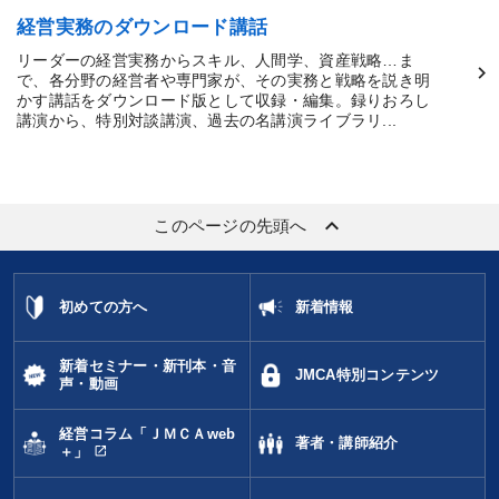
経営実務のダウンロード講話
リーダーの経営実務からスキル、人間学、資産戦略…ま
で、各分野の経営者や専門家が、その実務と戦略を説き明
かす講話をダウンロード版として収録・編集。録りおろし
講演から、特別対談講演、過去の名講演ライブラリ...
keyboard_arrow_up
このページの先頭へ
初めての方へ
新着情報
新着セミナー・新刊本・音
JMCA特別コンテンツ
声・動画
経営コラム「ＪＭＣＡweb
著者・講師紹介
open_in_new
＋」