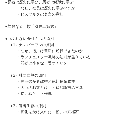
戦国マーケティング社長
●賢者は歴史に学び、愚者は経験に学ぶ
※「更新」を押すと「タグ・キーワード」を更新いただけます。
・なぜ、社長は歴史に学ぶべきか
・ビスマルクの名言の意味
●華麗なる一族「浅井三姉妹」
●つぶれない会社５つの原則
（1）ナンバーワンの原則
・なぜ、徳川は豊臣に逆転できたのか
・ランチェスター戦略の法則が生きている
・弱者は小さな一番づくりを
（2）独立自尊の原則
・豊臣の短命政権と徳川長命政権
・３つの独立とは ・福沢諭吉の言葉
・接近戦と川下作戦
（3）適者生存の原則
・変化を受け入れた「初」の京極家