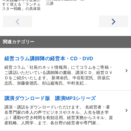
三講
すぐ使える「ランチェ
スター戦略」の具体策
関連カテゴリー
経営コラム講師陣の経営本・CD・DVD
経営コラム「社長のネット情報局」にてコラムをご寄稿・
ご講話いただいている講師陣の書籍、講演ＣＤ、経営ＤＶ
Ｄをご紹介いたします。 新将命氏、中谷彰宏氏、田坂広
志氏、加藤俊徳氏、杉山巌海氏、中村友妃...
講演ダウンロード版 講演MP3シリーズ
講演・講話をダウンロードいただけます。 名経営者・著
名専門家の本人の声でビジネスやスキル、人生を聴き学
ぶ！通勤や空き時間を有効活用。経営実務からスキル、資
産戦略、人間学…まで、各分野の経営者や専門家...