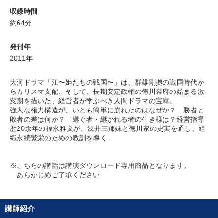
収録時間
約64分
目的別
発刊年
経営を改善したい
業績を伸ばしたい
2011年
財務・数字力の向上
リーダーの魅力向上
大河ドラマ「江〜姫たちの戦国〜」は、群雄割拠の戦国時代か
らカリスマ支配、そして、長期安定政権の徳川幕府の始まる激
発想力を磨きたい
販売力を強化したい
変期を描いた、経営者が学ぶべき人間ドラマの宝庫。
強大な権力構造が、いとも簡単に崩れたのはなぜか？ 勝者と
敗者の差は何か？ 継ぐ者・継がれる者の生き様は？経営指導
キーワード
歴20余年の福永雅文が、浅井三姉妹と徳川家の史実を通し、組
織永続繁栄のための教訓を導く
サービス
金利
後継者
会社数字を学ぶ
※こちらの講話は講演ダウンロード専用商品となります。
IT・デジタル活用
中小企業
あらかじめご了承ください
※「更新」を押すと「カテゴリー」「目的別」「キーワード」を更新いただけます。
講師紹介