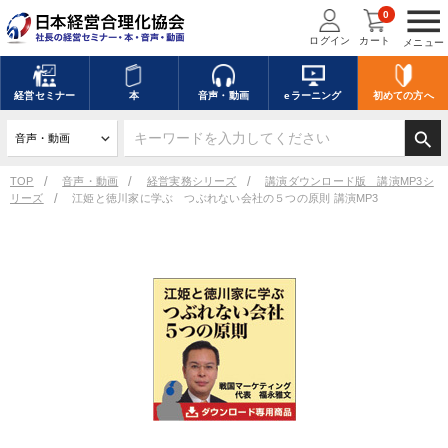
menu
0
ログイン
カート
メニュー
キーワードを入力して探す
edit
経営
セミナー
本
音声・動画
eラーニング
初めての方
へ
search
デジタル版対応のみ検索結果に表示する
TOP
音声・動画
経営実務シリーズ
講演ダウンロード版 講演MP3シ
リーズ
江姫と徳川家に学ぶ つぶれない会社の５つの原則 講演MP3
search
上記の条件で検索
講演収録物を探す
mic
refresh
更新する
全国経営者セミナー講演収録物（全1315タイトル）からお探しいただけ
ます
カテゴリー