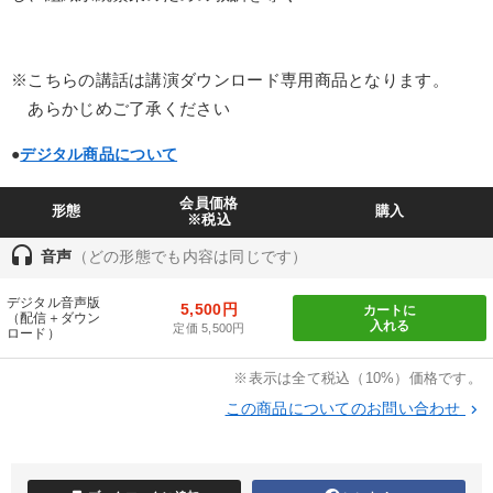
業種
※こちらの講話は講演ダウンロード専用商品となります。
製造業
卸売・小売・飲食業
建設・不動産業
あらかじめご了承ください
IT・サービス・金融業
コンサルタント
専門家
●
デジタル商品について
キーワード
会員価格
形態
購入
※税込
headset
音声
（どの形態でも内容は同じです）
広報・PR
資産運用
不動産
リベラルアーツ
デジタル音声版
5,500円
資産保全
早分かり
カートに
（配信＋ダウン
入れる
定価 5,500円
ロード）
※「更新」を押すと「テーマ」「キーワード」を更新いただけます。
※表示は全て税込（10%）価格です。
この商品についてのお問い合わせ
keyboard_arrow_right
経営音声・動画を探す
ondemand_video
refresh
更新する
全国経営者セミナー収録物以外の経営教材（全761タイトル）からお探
しいただけます