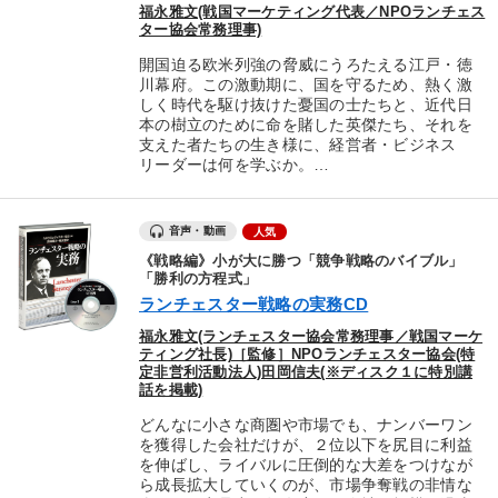
福永雅文(戦国マーケティング代表／NPOランチェス
ター協会常務理事)
開国迫る欧米列強の脅威にうろたえる江戸・徳
川幕府。この激動期に、国を守るため、熱く激
しく時代を駆け抜けた憂国の士たちと、近代日
本の樹立のために命を賭した英傑たち、それを
支えた者たちの生き様に、経営者・ビジネス
リーダーは何を学ぶか。…
音声・動画
人気
《戦略編》小が大に勝つ「競争戦略のバイブル」
「勝利の方程式」
ランチェスター戦略の実務CD
福永雅文(ランチェスター協会常務理事／戦国マーケ
ティング社長)［監修］NPOランチェスター協会(特
定非営利活動法人)田岡信夫(※ディスク１に特別講
話を掲載)
どんなに小さな商圏や市場でも、ナンバーワン
を獲得した会社だけが、２位以下を尻目に利益
を伸ばし、ライバルに圧倒的な大差をつけなが
ら成長拡大していくのが、市場争奪戦の非情な