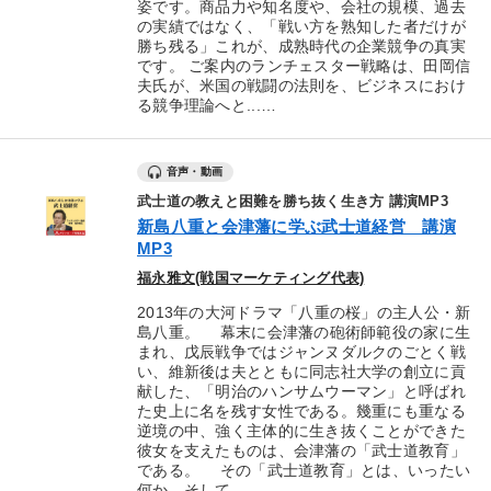
姿です。商品力や知名度や、会社の規模、過去
の実績ではなく、「戦い方を熟知した者だけが
勝ち残る」これが、成熟時代の企業競争の真実
です。 ご案内のランチェスター戦略は、田岡信
夫氏が、米国の戦闘の法則を、ビジネスにおけ
る競争理論へと...…
音声・動画
武士道の教えと困難を勝ち抜く生き方 講演MP3
新島八重と会津藩に学ぶ武士道経営 講演
MP3
福永雅文(戦国マーケティング代表)
2013年の大河ドラマ「八重の桜」の主人公・新
島八重。 幕末に会津藩の砲術師範役の家に生
まれ、戊辰戦争ではジャンヌダルクのごとく戦
い、維新後は夫とともに同志社大学の創立に貢
献した、「明治のハンサムウーマン」と呼ばれ
た史上に名を残す女性である。幾重にも重なる
逆境の中、強く主体的に生き抜くことができた
彼女を支えたものは、会津藩の「武士道教育」
である。 その「武士道教育」とは、いったい
何か。そして、...…