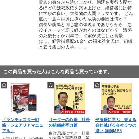
貴族の身分から這い上がり、朝廷を実行支配す
るほどの独裁政権を築き上げた、経営者には特
に学びの多い、大傑物の人間ドラマです。 どん
底の一族を再興に導いた成功の要因は何か？
信長や龍馬と同じ志の体現者でありながら、悪
役イメージで語り継がれるのはなぜか？ 清盛
の死後わずか四年で、平家が滅亡した背景
は…。経営指導歴20余年の福永雅文氏に、組織
と云う集団の力学、...…
この商品を買った人はこんな商品も買っています。
「ランチェスター戦
リーダーの心得 社長
平清盛に学ぶ 栄える
略・シェアＵＰマニュ
の組織統率力篇
会社滅びる会社３つの
アル」
違い 講演MP3
東洋思想に学ぶ 社長
の大義と実践経営 第
≪実践編≫中小企業が