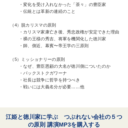
・変化を受け入れなかった「茶々」の豊臣家
・伝統とは革新の連続のこと
（4）脱カリスマの原則
・カリスマ家康亡き後、秀忠政権が安定できた理由
・裸の王様の秀吉、将軍を機関化した徳川家
・師、側近、幕賓〜帝王学の三原則
（5）ミッショナリーの原則
・なぜ、豊臣恩顧の大名が徳川側についたのか
・パックストクガワーナ
・社長は競争に哲学を持つべき
・戦いには大義名分が必要……他
江姫と徳川家に学ぶ つぶれない会社の５つ
の原則 講演MP3を購入する