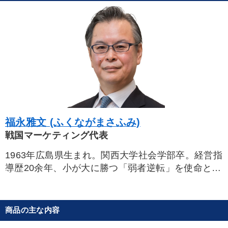
タグから探す
local_offer
refresh
更新する
すべての音声・動画（全2076タイトル）からお探しいただけます
タグ・キーワード
資産運用
ブランディング
理念・パーパス
早分かり
節税
両利きの経営
地方企業の勝ち方
福永雅文 (ふくながまさふみ)
リーダーシップ
コミュニケーション
戦国マーケティング代表
労務問題・リスク対策
感動講話
後継者
会社を守る
1963年広島県生まれ。関西大学社会学部卒。経営指
松下幸之助
金融
サービス
IT・デジタル活用
導歴20余年、小が大に勝つ「弱者逆転」を使命と
し、我が国の競争戦略のバイブルともいわれるラン
海外の成功事例
生産性向上
中村天風
政治家
チェスター戦略を伝道する。企業の営業戦略づくり
を指導するとともに全国各地で企業研修・講演を行
商品の主な内容
デジタルマーケティング
FCビジネス
成功哲学
う。 ランチェスター戦略学会常任幹事などを兼務。