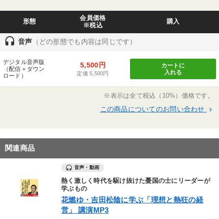
会員価格
形態
購入
※税込
headset
音声
（どの形態でも内容は同じです）
デジタル音声版
5,500円
カートに
（配信＋ダウン
入れる
定価 5,500円
ロード）
※表示は全て税込（10%）価格です。
この商品についてのお問い合わせ
keyboard_arrow_right
関連商品
音声・動画
熱く激しく時代を駆け抜けた憂国の士にリーダーが
学ぶもの
花燃ゆ・吉田松陰に学ぶ「理想と熱狂の経
営」 講演MP3