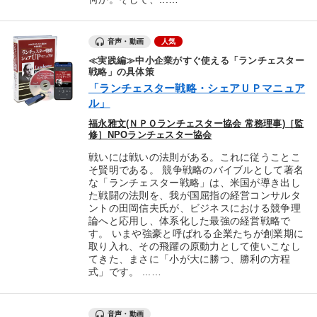
音声・動画
人気
≪実践編≫中小企業がすぐ使える「ランチェスター
戦略」の具体策
「ランチェスター戦略・シェアＵＰマニュア
ル」
福永雅文(ＮＰＯランチェスター協会 常務理事)［監
修］NPOランチェスター協会
戦いには戦いの法則がある。これに従うことこ
そ賢明である。 競争戦略のバイブルとして著名
な「ランチェスター戦略」は、米国が導き出し
た戦闘の法則を、我が国屈指の経営コンサルタ
ントの田岡信夫氏が、ビジネスにおける競争理
論へと応用し、体系化した最強の経営戦略で
す。 いまや強豪と呼ばれる企業たちが創業期に
取り入れ、その飛躍の原動力として使いこなし
てきた、まさに「小が大に勝つ、勝利の方程
式」です。 ...…
音声・動画