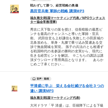
戦わずして勝つ、経営戦略の奥儀
黒田官兵衛 軍師の戦略 講演MP3
福永雅文(戦国マーケティング代表／NPOランチェス
ター協会常務理事)
秀吉に天下取りの策を授け、信長暗殺の最悪ピ
ンチを最高のチャンスへと導いた軍師・官兵
衛。 武田信玄も上杉謙信も失敗した小田原城の
北条攻めも、単身・丸腰で乗り込み賢慮ある交
渉で無血開城を実現。 孫子の兵法のとも相通ず
る戦国時代の名参謀の勝利の史実から、現代に
生きる経営ヒントを解説。 ※こちらの講話は講
演ダウンロード専用商品となります。 あらか
じめご了承ください…
音声・動画
平清盛に学ぶ 栄える会社滅びる会社３つの
違い 講演MP3
福永雅文(戦国マーケティング代表)
大河ドラマ「平 清盛」は、臣籍降下による下級