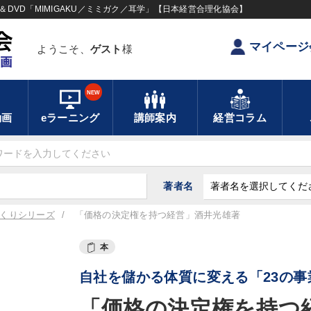
DVD「MIMIGAKU／ミミガク／耳学」【日本経営合理化協会】
マイページ
ようこそ、
ゲスト
様
NEW
動画
eラーニング
講師案内
経営コラム
著者名
くりシリーズ
「価格の決定権を持つ経営」酒井光雄著
本
自社を儲かる体質に変える「23の事
「価格の決定権を持つ