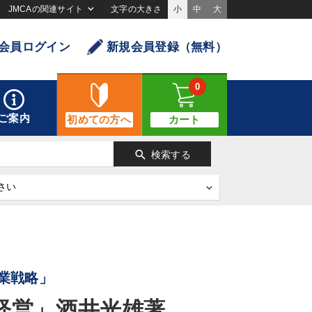
JMCAの関連サイト
文字の大きさ
小
中
大
会員ログイン
新規会員登録（無料）
0
ご案内
初めての方へ
カート
search
検索する
業戦略」
経営」酒井光雄著