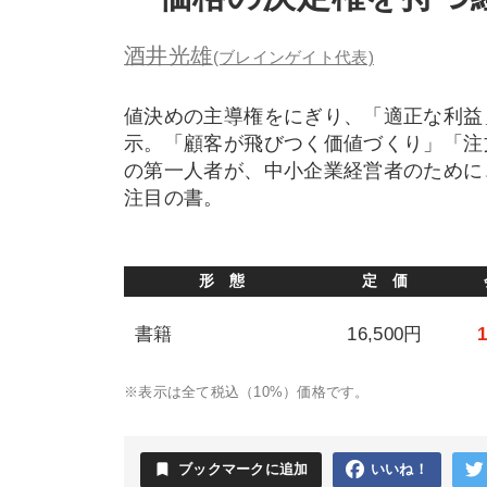
酒井光雄
(ブレインゲイト代表)
値決めの主導権をにぎり、「適正な利益
示。「顧客が飛びつく価値づくり」「注
の第一人者が、中小企業経営者のために
注目の書。
形 態
定 価
書籍
16,500円
※表示は全て税込（10%）価格です。
bookmark
ブックマークに追加
いいね！