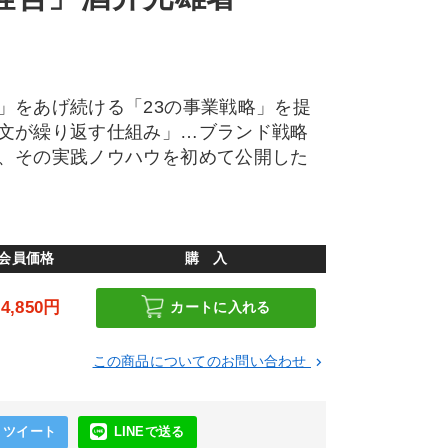
」をあげ続ける「23の事業戦略」を提
文が繰り返す仕組み」…ブランド戦略
、その実践ノウハウを初めて公開した
会員価格
購 入
14,850円
カートに入れる
この商品についてのお問い合わせ
keyboard_arrow_right
ツイート
LINEで送る