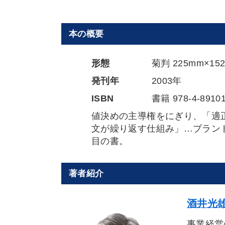
本の概要
形態
菊判 225mm×1
発刊年
2003年
ISBN
書籍 978-4-89101
値決めの主導権をにぎり、「適
文が繰り返す仕組み」…ブラン
目の書。
著者紹介
酒井光雄
事業経営