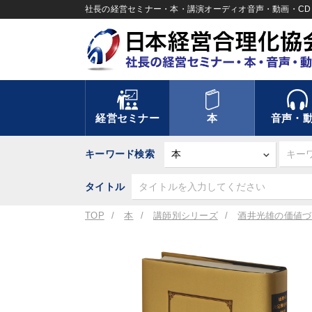
社長の経営セミナー・本・講演オーディオ音声・動画・CD＆
経営セミナー
本
音声・
キーワード検索
タイトル
TOP
本
講師別シリーズ
酒井光雄の価値づ