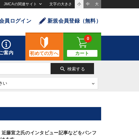
JMCAの関連サイト
文字の大きさ
小
中
大
会員ログイン
新規会員登録（無料）
0
ご案内
初めての方へ
カート
search
検索する
 近藤宣之氏のインタビュー記事などをパンフ