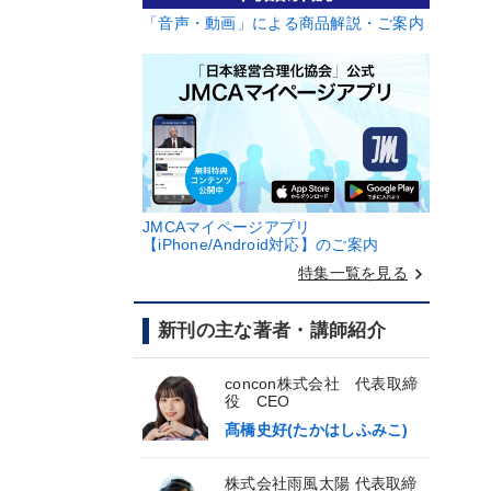
「音声・動画」による商品解説・ご案内
JMCAマイページアプリ
【iPhone/Android対応】のご案内
keyboard_arrow_right
特集一覧を見る
新刊の主な著者・講師紹介
concon株式会社 代表取締
役 CEO
髙橋史好(たかはしふみこ)
株式会社雨風太陽 代表取締