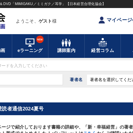
DVD「MIMIGAKU／ミミガク／耳学」【日本経営合理化協会】
マイページ
ようこそ、
ゲスト
様
NEW
動画
eラーニング
講師案内
経営コラム
著者名
愛読者通信2024夏号
ページで紹介しております書籍の詳細や、「新・幸福経営」の著者