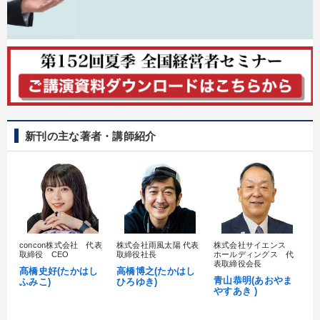
新刊の主な著者・講師紹介
concon株式会社 代表
株式会社雨風太陽 代表
株式会社サイエンス
髙
取締役 CEO
取締役社長
ホールディングス 代
村
表取締役会長
髙橋史好(たかはし
高橋博之(たかはし
し
青山恭明(あおやま
ふみこ)
ひろゆき)
やすあき )