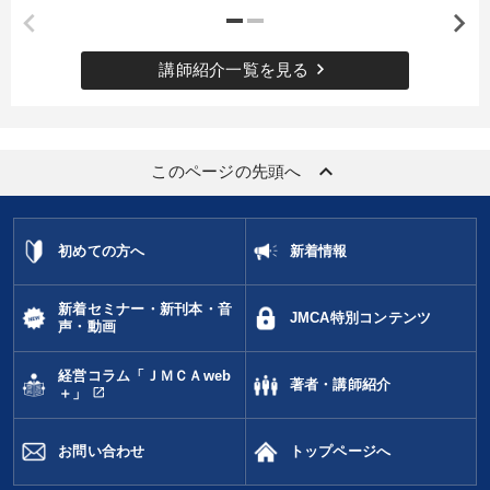
keyboard_arrow_right
講師紹介一覧を見る
keyboard_arrow_up
このページの先頭へ
初めての方へ
新着情報
新着セミナー・新刊本・音
JMCA特別コンテンツ
声・動画
経営コラム「ＪＭＣＡweb
著者・講師紹介
open_in_new
＋」
お問い合わせ
トップページへ