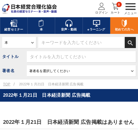
menu
0
ログイン
カート
メニュー
経営
セミナー
本
音声・動画
eラーニング
初めての方
へ
search
タイトル
著者名
TOP
2022年１月21日 日本経済新聞 広告掲載
2022年１月21日 日本経済新聞 広告掲載
2022年１月21日 日本経済新聞 広告掲載はありません